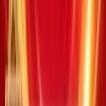
6
7
,
3
,
5
,
4
,
6
7
9
,
6
,
2
,
7
8
8
,
8
,
9
,
8
9
8
,
3
,
7
,
9
XSBP, Kết quả xổ số Bình Phước ngày
04-04-2026
XSMN
/
XSMN Thứ bảy
/
XSMN 04-04-2026
ĐB
577634
1
77823
2
79034
54586
3
58308
77568
52315
27217
4
42667