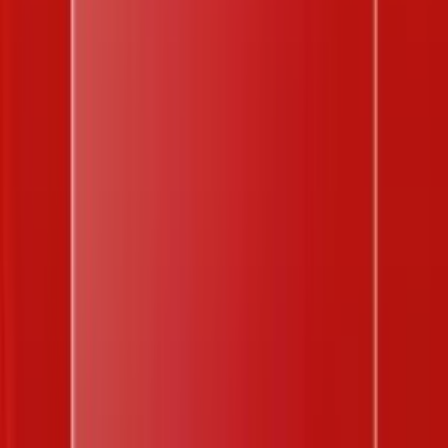
Trang chủ
/
Kết quả XSMN
/
Xổ số Bình Phước
/
Ngày 09-05-
2026
Tháng
8
/
2026
T2
T3
T4
T5
T6
T7
CN
27
28
29
30
31
1
2
3
4
5
6
7
8
9