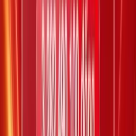
XSMN
/
XSMN Thứ bảy
/
XSMN 25-04-2026
ĐB
548122
1
83121
2
47453
57201
3
57291
10948
25564
30252
4
14652
75699
56106
05420
5
1486
8626
6
1504
4153
7
341
8
12