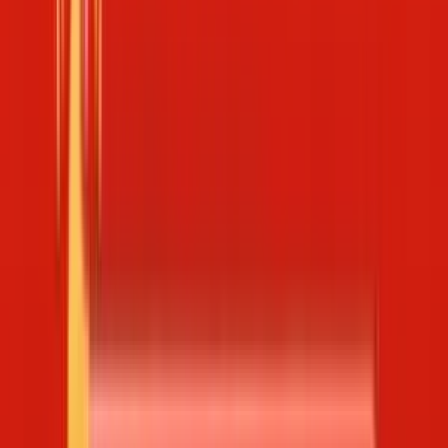
Phân tích
Phân tích XSMB
Phân tích XSMT
Phân tích XSMN
Phân tích
Vietlott
Thống kê
Thống kê giải đặc biệt
Thống kê xuất hiện giải đặc biệt
Thống
kê loto gan
Thống kê cặp lô tô cùng về
Thống kê lô kép
Thống
kê số lần xuất hiện 00-99
Thống kê đầu đuôi
Thống kê tần suất
lần xuất hiện
Thống kê tần suất xuất hiện lô tô
Thống kê tần
suất cặp lô tô
Thống kê tần suất Mega 645
Thống kê số gan