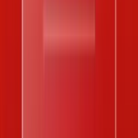
Vietlott Keno
Thống kê lớn nhỏ Vietlott Keno
Trực tiếp
Trực tiếp xổ số Miền Bắc
Trực tiếp xổ số Miền Trung
Trực tiếp
xổ số Miền Nam
Trực tiếp xổ số Vietlott Mega 6/45
Trực tiếp
xổ số Vietlott Power 6/55
Tin tức
Sổ Mơ
Nhà phát triển