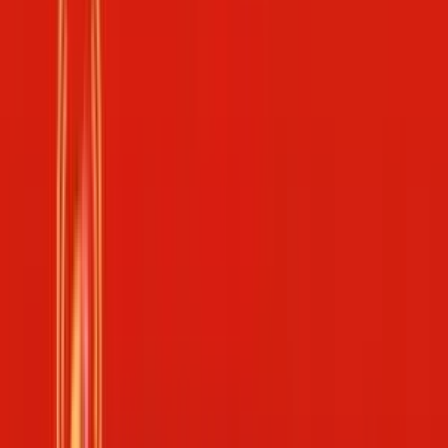
Vietlott
Power 6/55
Mega 6/45
Lotto 5/35
Max 3D / Max 3D+
Max 3D
Pro
Keno
Bingo 18
Trực tiếp
Trực tiếp xổ số Miền Bắc
Trực tiếp xổ số Miền Trung
Trực tiếp
xổ số Miền Nam
Trực tiếp xổ số Vietlott Mega 6/45
Trực tiếp
xổ số Vietlott Power 6/55