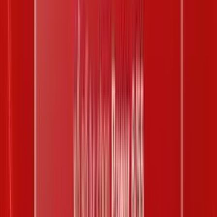
Phước ngày 09-05-2026
XSMN
/
XSMN Thứ bảy
/
XSMN 09-05-2026
ĐB
370369
1
16210
2
89571
26989
3
18657
19275
31235
16557
4
56765
89126
17992
94666
5
0032
5532
6
8251
4100
7
769