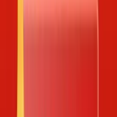
Mega 645
Thống kê tần suất Power 655
Thống kê số gan
Power 655
Thống kê tần suất Loto 535
Thống kê số gan Lotto
535
Thống kê tần suất Vietlott Keno
Thống kê gan Vietlott
Keno
Thống kê đầu đuôi Vietlott Keno
Thống kê chẵn lẻ
Vietlott Keno
Thống kê lớn nhỏ Vietlott Keno
Tin tức