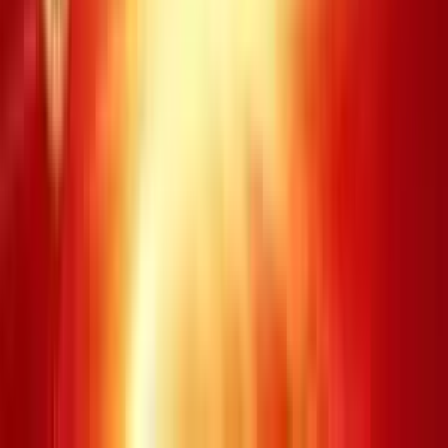
5
2
,
3
,
2
,
3
,
6
1
,
0
,
0
,
7
3
,
2
,
3
,
4
,
7
,
8
6
,
4
,
2
,
5
,
7
,
5
,
9
9
,
8
,
0
,
4
,
5
,
4
,
1
,
KQ Xổ số
Miền Nam
ngày
03/05/2026
XSMN Chủ nhật
/
XSMN 03-05-2026
G
Tiền Giang
Kiên Giang
Đà Lạt
ĐB
796442
070963
193203
1
87565
01799
71526
2
87425
39844
64637
21999
44903
58938
3
84605
22815
25566
66658
46944
08651
42064
69612
57738
63871
21823
45375