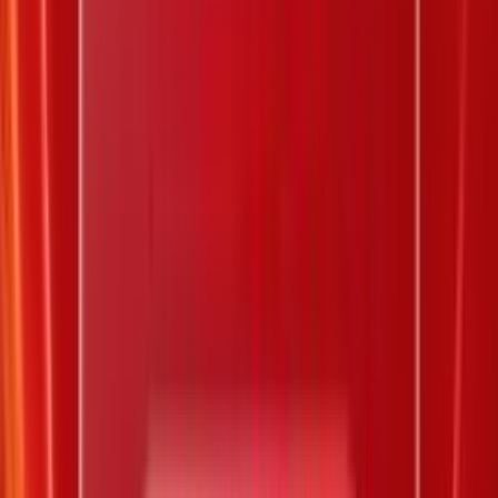
Với mỗi
10.000đ
khi mua vé số
XS
MN
, bạn đã đóng góp