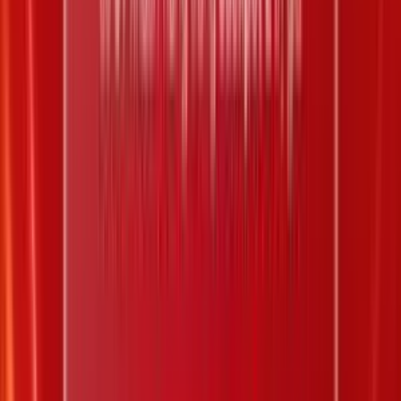
-
69: Gan 11 ngày đã về
-
55: Gan 10 ngày đã về
-
29: Gan 7 ngày đã về
-
31: Gan 7 ngày đã về
-
34: Loto về giải đặc biệt hôm trước
-
89: Về 4 lần
-
74: Về 3 lần
-
83: Về 3 lần
-
01: Về 2 lần
-
10: Về 2 lần
-
13: Về 2 lần
-
27: Về 2 lần
-
32: Về 2 lần
-
36: Về 2 lần
-
57: Về 2 lần
-
64: Về 2 lần
-
65: Về 2 lần
-
69: Về 2 lần
-
71: Về 2 lần
-
96: Về 2 lần
Quảng cáo