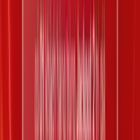
Bình luận nhanh về kết quả
Miền Nam
ngày
09/05/2026
-
15: Về liên tiếp 4 ngày
-
59: Về liên tiếp 4 ngày
-
17: Về liên tiếp 3 ngày
-
27: Về liên tiếp 3 ngày
-
83: Về liên tiếp 3 ngày
-
10: Về liên tiếp 2 ngày
-
26: Về liên tiếp 2 ngày
-
32: Về liên tiếp 2 ngày
-
33: Về liên tiếp 2 ngày
-
34: Về liên tiếp 2 ngày
-
35: Về liên tiếp 2 ngày
-
47: Về liên tiếp 2 ngày
-
72: Về liên tiếp 2 ngày
-
74: Về liên tiếp 2 ngày
-
75: Về liên tiếp 2 ngày
-
86: Về liên tiếp 2 ngày
-
87: Về liên tiếp 2 ngày
-
89: Về liên tiếp 2 ngày