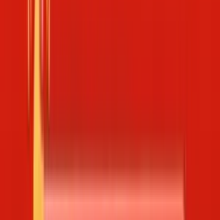
Phân tích
Phân tích XSMB
Phân tích XSMT
Phân tích XSMN
Phân tích
Vietlott
Thống kê
Thống kê giải đặc biệt
Thống kê xuất hiện giải đặc biệt
Thống
kê loto gan
Thống kê cặp lô tô cùng về
Thống kê lô kép
Thống
kê số lần xuất hiện 00-99
Thống kê đầu đuôi
Thống kê tần suất
lần xuất hiện
Thống kê tần suất xuất hiện lô tô
Thống kê tần
suất cặp lô tô
Thống kê tần suất Mega 645
Thống kê số gan