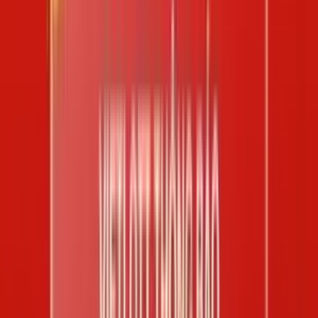
Đăng nhập