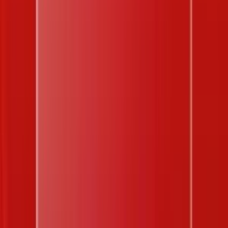
Trang chủ
/
Kết quả XSMN
/
XSMN Ngày 09-05-2026
Tháng
8
/
2026
T2
T3
T4
T5
T6
T7
CN
27
28
29
30
31
1
2
3
4
5
6
7
8
9
10
11
12