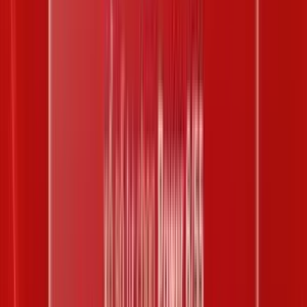
XSMN
/
XSMN Thứ bảy
/
XSMN 09-05-2026
G
Long An
Bình Phước
Hậu Giang
TP. HCM
ĐB
411089
370369
703896
063178
1
30410
16210
76403
27267
2
23743
89571
85887
98159
58036
26989
74216
06773
3
43879
18657
45289
99588
82793
19275
43927
12374
12696
31235
30194
05949
85608
16557
45165
47189
4
97601
56765
23281
32784
57086
89126
89836
27474
04470
17992
95829
41031
06683
94666
36048
22627
5
8555
0032
4683
3271
6583
5532
8204
0990
6
7601
8251
5133
7134
2313
4100
9572
8442