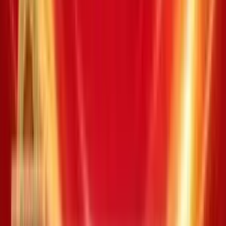
6
5
,
4
,
1
,
7
8
,
3
,
8
4
,
6
,
1
,
9
,
2
,
9
0
,
4
,
3
,
0
,
2
,
0
,
KQ Xổ số
Miền Nam
ngày
05/05/2026
XSMN Thứ ba
/
XSMN 05-05-2026
G
Bến Tre
Vũng Tàu
Bạc Liêu
ĐB
133509
742546
066493
1
31921
84324
02034
2
29602
69796
56268
34282
33901
02558
3
01507
21917
45637
60032
87600
57396
59391
75793
88465
94763
67133
58246