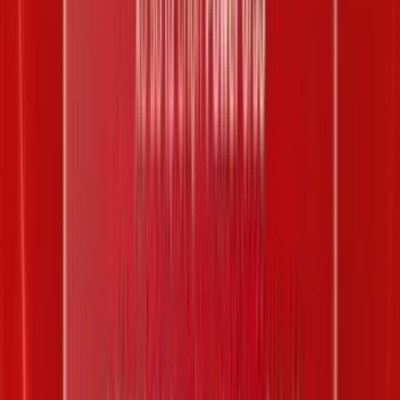
7
264
769
217
874
8
64
15
47
13
Đầy đủ
2 số
3 số
0
1
2
3
4
5
6
7
8
9
Nhận KQXS
Miền Nam
soạn
XS
MN
gửi
8136
(1.500đ/SMS)
Bảng kết quả lô tô
Miền Nam
/
Lô XS
MN
Thứ bảy
Đầu
Long An
Bình Phước
Hậu Giang
TP. HCM
0
8
,
1
,
1
,
0
,
3
,
4
,
1
0
,
3
,
0
,
5
,
6
,
7
,
3
,
2
6
,
7
,
9
,
7
,
3
6
,
5
,
2
,
2
,
6
,
3
,
1
,
4
,
4
3
,
8
,
7
,
9
,
2
,
5
5
,
7
,
7
,
1
,
9
,
6
4
,
4
,
9
,
5
,
6
,
9
,
5
,
7
,
7
9
,
0
,
1
,
5
,
2
,
8
,
3
,
4
,
4
,
1
,
4
,
8
9
,
6
,
3
,
3
,
9
,
7
,
9
,
1
,
3
,
8
,
9
,
4
,
9
3
,
6
,
2
,
6
,
4
,
0
,