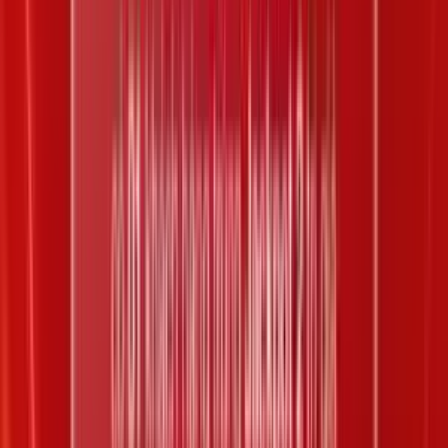
75.000 đ
0
số 2
Kết quả quay số có ít nhất hai
75.000 đ
0
số 3
Kết quả quay số có ít nhất hai
75.000 đ
0
số 4
Kết quả quay số có ít nhất hai
75.000 đ
0
số 5
Kết quả quay số có ít nhất hai
75.000 đ
0
số 6
Giá trị trúng
Số
Xác định kết quả
thưởng
lượng
Kết quả quay số có ba số 1
1.200.000 đ
0
Kết quả quay số có ba số 2
1.200.000 đ
0
Kết quả quay số có ba số 3
1.200.000 đ
0
Kết quả quay số có ba số 4
1.200.000 đ
0
Kết quả quay số có ba số 5
1.200.000 đ
0
Kết quả quay số có ba số 6
1.200.000 đ
0
Kết quả quay số có ba số trùng
200.000 đ
0
nhau bất kỳ
Giá trị trúng
Số
Xác định kết quả
thưởng
lượng