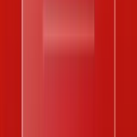
Vietlott Keno
Thống kê lớn nhỏ Vietlott Keno
Trực tiếp
Trực tiếp xổ số Miền Bắc
Trực tiếp xổ số Miền Trung
Trực tiếp
xổ số Miền Nam
Trực tiếp xổ số Vietlott Mega 6/45
Trực tiếp
xổ số Vietlott Power 6/55
Tin tức
Sổ Mơ
Nhà phát triển