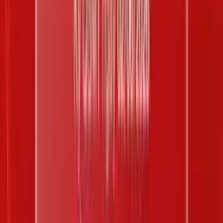
3
4
5
6
KQ Xổ Số Hôm Nay
Miền Bắc
Hà Nội
ĐT 123
Thần tài 4
Miền Nam
Tây Ninh
Bình Thuận
An Giang
Miền Trung
Quảng Trị
Quảng Bình
Bình Định
Vietlott
Power655
Max3D Pro
Loto535
Keno
Bingo
Kết quả XS Bingo ngày 03-01-