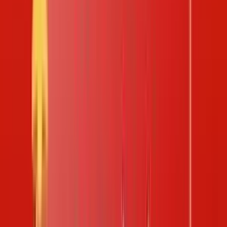
Sổ Mơ
API Cho nhà phát triển
Hôm nay:
Thứ năm
ngày
06
/
08
/
2026