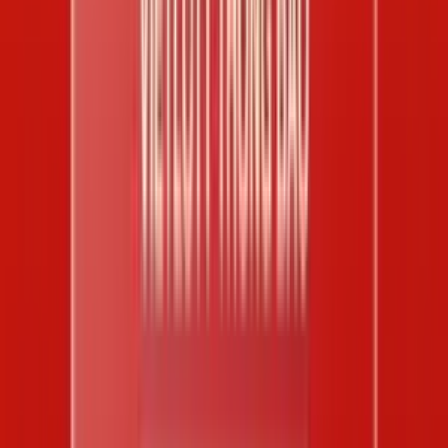
Miền Bắc
XS Miền Bắc
XS Điện toán 123
XS Điện toán 6x36
XS Điện toán
thần tài
Miền Trung
Miền Nam
Vietlott
Power 6/55
Mega 6/45
Lotto 5/35
Max 3D / Max 3D+
Max 3D
Pro
Keno
Bingo 18
Phân tích
Phân tích XSMB
Phân tích XSMT
Phân tích XSMN
Phân tích
Vietlott
Thống kê
Thống kê giải đặc biệt
Thống kê xuất hiện giải đặc biệt
Thống
kê loto gan
Thống kê cặp lô tô cùng về
Thống kê lô kép
Thống
kê số lần xuất hiện 00-99
Thống kê đầu đuôi
Thống kê tần suất
lần xuất hiện
Thống kê tần suất xuất hiện lô tô
Thống kê tần
suất cặp lô tô
Thống kê tần suất Mega 645
Thống kê số gan
Mega 645
Thống kê tần suất Power 655
Thống kê số gan
Power 655
Thống kê tần suất Loto 535
Thống kê số gan Lotto
535
Thống kê tần suất Vietlott Keno
Thống kê gan Vietlott
Keno
Thống kê đầu đuôi Vietlott Keno
Thống kê chẵn lẻ