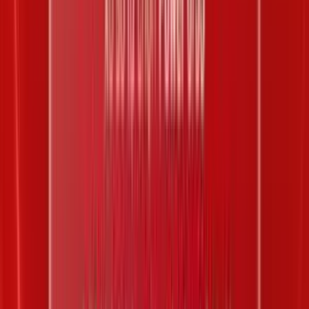
Kết quả quay số có một số 2
12.000 đ
0
Kết quả quay số có hai số 2
20.000 đ
0
Kết quả quay số có ba số 2
30.000 đ
0
Kết quả quay số có một số 3
12.000 đ
101
Kết quả quay số có hai số 3
20.000 đ
0
Kết quả quay số có ba số 3
30.000 đ
0
Kết quả quay số có một số 4
12.000 đ
0
Kết quả quay số có hai số 4
20.000 đ
0
Kết quả quay số có ba số 4
30.000 đ
0
Kết quả quay số có một số 5
12.000 đ
0
Kết quả quay số có hai số 5
20.000 đ
0
Kết quả quay số có ba số 5
30.000 đ
0
Kết quả quay số có một số 6
12.000 đ
0
Kết quả quay số có hai số 6
20.000 đ
0
Kết quả quay số có ba số 6
30.000 đ
0
Giá trị trúng
Số
Xác định kết quả
thưởng
lượng
Kết quả quay số có ít nhất hai
75.000 đ
0
số 1
Kết quả quay số có ít nhất hai