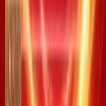
Tổng kết quả ba lần quay số là
400.000 đ
0
4
Tổng kết quả ba lần quay số là
200.000 đ
0
5
Tổng kết quả ba lần quay số là
120.000 đ
0
6
Tổng kết quả ba lần quay số là
80.000 đ
211
7
Tổng kết quả ba lần quay số là
55.000 đ
0
8
Tổng kết quả ba lần quay số là
47.000 đ
0
9
Tổng kết quả ba lần quay số là
44.000 đ
0
10
Tổng kết quả ba lần quay số là
44.000 đ
0
11
Tổng kết quả ba lần quay số là
47.000 đ
0
12
Tổng kết quả ba lần quay số là
55.000 đ
0
13
Tổng kết quả ba lần quay số là
80.000 đ
0
14