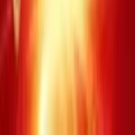
Kết quả quay số có hai số 3
20.000 đ
0
Kết quả quay số có ba số 3
30.000 đ
0
Kết quả quay số có một số 4
12.000 đ
0
Kết quả quay số có hai số 4
20.000 đ
0
Kết quả quay số có ba số 4
30.000 đ
0
Kết quả quay số có một số 5
12.000 đ
1
Kết quả quay số có hai số 5
20.000 đ
0
Kết quả quay số có ba số 5
30.000 đ
0
Kết quả quay số có một số 6
12.000 đ
52
Kết quả quay số có hai số 6
20.000 đ
0
Kết quả quay số có ba số 6
30.000 đ
0
Giá trị trúng
Số
Xác định kết quả
thưởng
lượng
Kết quả quay số có ít nhất hai
75.000 đ
0
số 1
Kết quả quay số có ít nhất hai
75.000 đ
0
số 2
Kết quả quay số có ít nhất hai
75.000 đ
0
số 3
Kết quả quay số có ít nhất hai
75.000 đ
0
số 4