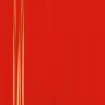
Vietlott
Power 6/55
Mega 6/45
Lotto 5/35
Max 3D / Max 3D+
Max 3D
Pro
Keno
Bingo 18
Trực tiếp
Trực tiếp xổ số Miền Bắc
Trực tiếp xổ số Miền Trung
Trực tiếp
xổ số Miền Nam
Trực tiếp xổ số Vietlott Mega 6/45
Trực tiếp
xổ số Vietlott Power 6/55