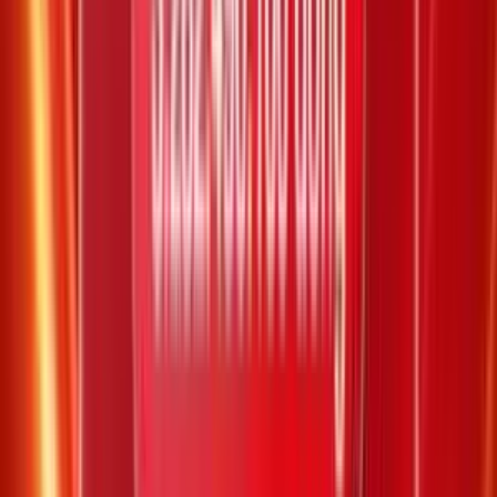
Kết quả quay số có ít nhất hai
75.000 đ
0
số 3
Kết quả quay số có ít nhất hai
75.000 đ
0
số 4
Kết quả quay số có ít nhất hai
75.000 đ
0
số 5
Kết quả quay số có ít nhất hai
75.000 đ
0
số 6
Giá trị trúng
Số
Xác định kết quả
thưởng
lượng
Kết quả quay số có ba số 1
1.200.000 đ
0
Kết quả quay số có ba số 2
1.200.000 đ
0
Kết quả quay số có ba số 3
1.200.000 đ
0
Kết quả quay số có ba số 4
1.200.000 đ
0
Kết quả quay số có ba số 5
1.200.000 đ
0
Kết quả quay số có ba số 6
1.200.000 đ
0
Kết quả quay số có ba số trùng
200.000 đ
0
nhau bất kỳ
Giá trị trúng
Số
Xác định kết quả
thưởng
lượng