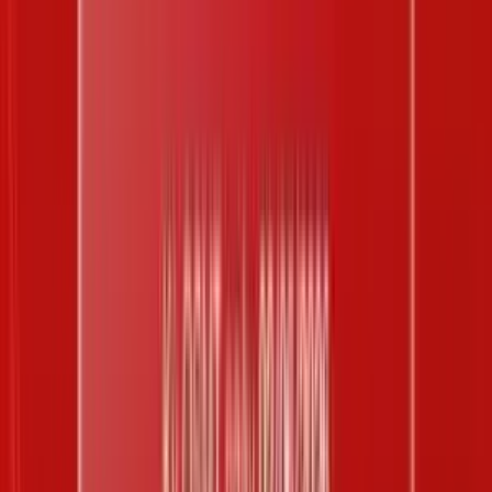
10
11
12
13
14
15
16
17
18
19
20
21
22
23
24
25
26
27
28
29
30
31
1
2