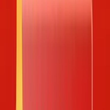
Mega 645
Thống kê tần suất Power 655
Thống kê số gan
Power 655
Thống kê tần suất Loto 535
Thống kê số gan Lotto
535
Thống kê tần suất Vietlott Keno
Thống kê gan Vietlott
Keno
Thống kê đầu đuôi Vietlott Keno
Thống kê chẵn lẻ
Vietlott Keno
Thống kê lớn nhỏ Vietlott Keno
Tin tức