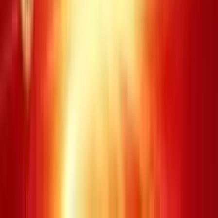
Kết quả quay số có ba số 3
30.000 đ
0
Kết quả quay số có một số 4
12.000 đ
1
Kết quả quay số có hai số 4
20.000 đ
0
Kết quả quay số có ba số 4
30.000 đ
0
Kết quả quay số có một số 5
12.000 đ
0
Kết quả quay số có hai số 5
20.000 đ
0
Kết quả quay số có ba số 5
30.000 đ
0
Kết quả quay số có một số 6
12.000 đ
0
Kết quả quay số có hai số 6
20.000 đ
0
Kết quả quay số có ba số 6
30.000 đ
0
Giá trị trúng
Số
Xác định kết quả
thưởng
lượng
Kết quả quay số có ít nhất hai
75.000 đ
0
số 1
Kết quả quay số có ít nhất hai
75.000 đ
0
số 2
Kết quả quay số có ít nhất hai
75.000 đ
0
số 3
Kết quả quay số có ít nhất hai
75.000 đ
0
số 4