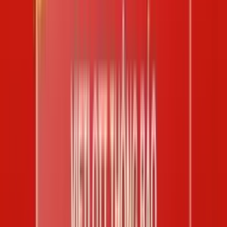
Đăng nhập