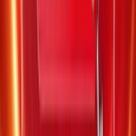
3
Tổng kết quả ba lần quay số là
400.000 đ
0
4
Tổng kết quả ba lần quay số là
200.000 đ
0
5
Tổng kết quả ba lần quay số là
120.000 đ
0
6
Tổng kết quả ba lần quay số là
80.000 đ
0
7
Tổng kết quả ba lần quay số là
55.000 đ
0
8
Tổng kết quả ba lần quay số là
47.000 đ
0
9
Tổng kết quả ba lần quay số là
44.000 đ
98
10
Tổng kết quả ba lần quay số là
44.000 đ
0
11
Tổng kết quả ba lần quay số là
47.000 đ
0
12
Tổng kết quả ba lần quay số là
55.000 đ
0
13
Tổng kết quả ba lần quay số là