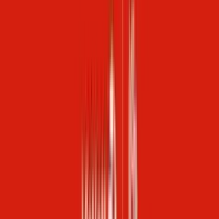
Trang chủ