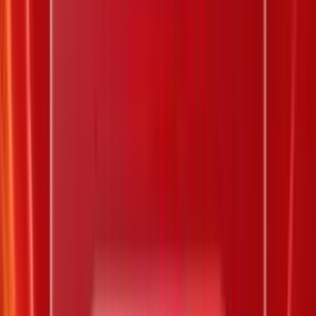
Tổng kết quả ba lần quay số là
80.000 đ
0
14
Tổng kết quả ba lần quay số là
120.000 đ
0
15
Tổng kết quả ba lần quay số là
200.000 đ
0
16
Tổng kết quả ba lần quay số là
400.000 đ
0
17
Tổng kết quả ba lần quay số là
1.200.000 đ
0
18
Giá trị trúng
Số
Xác định kết quả
thưởng
lượng
Tổng kết quả ba lần quay số từ 3
15.000 đ
0
đến 9
Tổng kết quả ba lần quay số là 10
20.000 đ
40
hoặc 11
Tổng kết quả ba lần quay số là 12
15.000 đ
0
hoặc 18
Chi tiết
>>>
Xem KQXS
Bingo 18
hôm nay
<<<