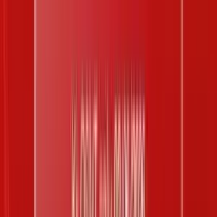
11
12
13
14
15
16
17
18
19
20
21
22
23
24
25
26
27
28
29
30
31
1
2
3