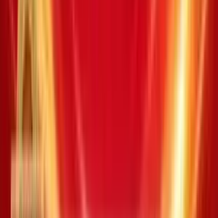
Kết quả quay số có ít nhất hai
75.000 đ
0
số 4
Kết quả quay số có ít nhất hai
75.000 đ
0
số 5
Kết quả quay số có ít nhất hai
75.000 đ
0
số 6
Giá trị trúng
Số
Xác định kết quả
thưởng
lượng
Kết quả quay số có ba số 1
1.200.000 đ
0
Kết quả quay số có ba số 2
1.200.000 đ
0
Kết quả quay số có ba số 3
1.200.000 đ
0
Kết quả quay số có ba số 4
1.200.000 đ
0
Kết quả quay số có ba số 5
1.200.000 đ
0
Kết quả quay số có ba số 6
1.200.000 đ
0
Kết quả quay số có ba số trùng
200.000 đ
0
nhau bất kỳ
Giá trị trúng
Số
Xác định kết quả
thưởng
lượng
Tổng kết quả ba lần quay số là
1.200.000 đ
0
3