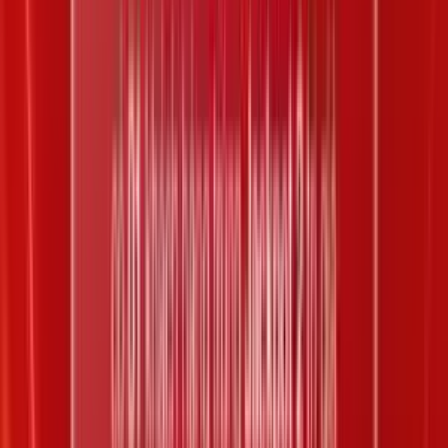
75.000 đ
0
số 2
Kết quả quay số có ít nhất hai
75.000 đ
0
số 3
Kết quả quay số có ít nhất hai
75.000 đ
0
số 4
Kết quả quay số có ít nhất hai
75.000 đ
0
số 5
Kết quả quay số có ít nhất hai
75.000 đ
0
số 6
Giá trị trúng
Số
Xác định kết quả
thưởng
lượng
Kết quả quay số có ba số 1
1.200.000 đ
0
Kết quả quay số có ba số 2
1.200.000 đ
0
Kết quả quay số có ba số 3
1.200.000 đ
0
Kết quả quay số có ba số 4
1.200.000 đ
0
Kết quả quay số có ba số 5
1.200.000 đ
0
Kết quả quay số có ba số 6
1.200.000 đ
0
Kết quả quay số có ba số trùng
200.000 đ
0
nhau bất kỳ
Giá trị trúng
Số
Xác định kết quả
thưởng
lượng