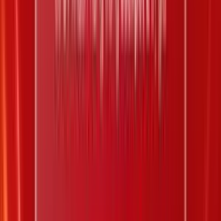
Tổng kết quả ba lần quay số là
1.200.000 đ
0
3
Tổng kết quả ba lần quay số là
400.000 đ
0
4
Tổng kết quả ba lần quay số là
200.000 đ
0
5
Tổng kết quả ba lần quay số là
120.000 đ
0
6
Tổng kết quả ba lần quay số là
80.000 đ
0
7
Tổng kết quả ba lần quay số là
55.000 đ
0
8
Tổng kết quả ba lần quay số là
47.000 đ
0
9
Tổng kết quả ba lần quay số là
44.000 đ
0
10
Tổng kết quả ba lần quay số là
44.000 đ
0
11
Tổng kết quả ba lần quay số là
47.000 đ
201
12
Tổng kết quả ba lần quay số là