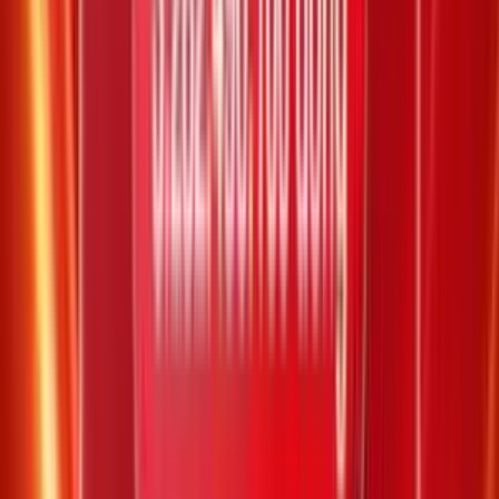
Kết quả quay số có ít nhất hai
75.000 đ
0
số 3
Kết quả quay số có ít nhất hai
75.000 đ
0
số 4
Kết quả quay số có ít nhất hai
75.000 đ
0
số 5
Kết quả quay số có ít nhất hai
75.000 đ
0
số 6
Giá trị trúng
Số
Xác định kết quả
thưởng
lượng
Kết quả quay số có ba số 1
1.200.000 đ
0
Kết quả quay số có ba số 2
1.200.000 đ
0
Kết quả quay số có ba số 3
1.200.000 đ
0
Kết quả quay số có ba số 4
1.200.000 đ
0
Kết quả quay số có ba số 5
1.200.000 đ
0
Kết quả quay số có ba số 6
1.200.000 đ
0
Kết quả quay số có ba số trùng
200.000 đ
0
nhau bất kỳ
Giá trị trúng
Số
Xác định kết quả
thưởng
lượng