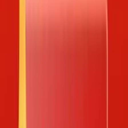
Mega 645
Thống kê tần suất Power 655
Thống kê số gan
Power 655
Thống kê tần suất Loto 535
Thống kê số gan Lotto
535
Thống kê tần suất Vietlott Keno
Thống kê gan Vietlott
Keno
Thống kê đầu đuôi Vietlott Keno
Thống kê chẵn lẻ
Vietlott Keno
Thống kê lớn nhỏ Vietlott Keno
Tin tức