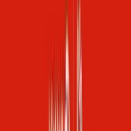
Trang chủ