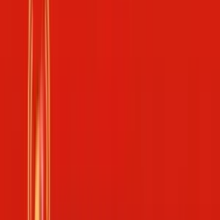
Vietlott
Power 6/55
Mega 6/45
Lotto 5/35
Max 3D / Max 3D+
Max 3D
Pro
Keno
Bingo 18
Trực tiếp
Trực tiếp xổ số Miền Bắc
Trực tiếp xổ số Miền Trung
Trực tiếp
xổ số Miền Nam
Trực tiếp xổ số Vietlott Mega 6/45
Trực tiếp
xổ số Vietlott Power 6/55