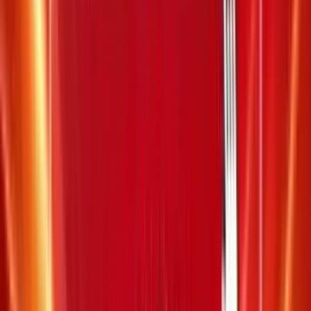
Tổng kết quả ba lần quay số là
80.000 đ
0
14
Tổng kết quả ba lần quay số là
120.000 đ
0
15
Tổng kết quả ba lần quay số là
200.000 đ
0
16
Tổng kết quả ba lần quay số là
400.000 đ
0
17
Tổng kết quả ba lần quay số là
1.200.000 đ
0
18
Giá trị trúng
Số
Xác định kết quả
thưởng
lượng
Tổng kết quả ba lần quay số từ 3
15.000 đ
142
đến 9
Tổng kết quả ba lần quay số là 10
20.000 đ
0
hoặc 11
Tổng kết quả ba lần quay số là 12
15.000 đ
0
hoặc 18
Chi tiết