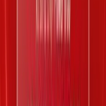
Kết quả quay số có một số 2
12.000 đ
0
Kết quả quay số có hai số 2
20.000 đ
0
Kết quả quay số có ba số 2
30.000 đ
0
Kết quả quay số có một số 3
12.000 đ
0
Kết quả quay số có hai số 3
20.000 đ
0
Kết quả quay số có ba số 3
30.000 đ
0
Kết quả quay số có một số 4
12.000 đ
0
Kết quả quay số có hai số 4
20.000 đ
0
Kết quả quay số có ba số 4
30.000 đ
0
Kết quả quay số có một số 5
12.000 đ
2
Kết quả quay số có hai số 5
20.000 đ
0
Kết quả quay số có ba số 5
30.000 đ
0
Kết quả quay số có một số 6
12.000 đ
10
Kết quả quay số có hai số 6
20.000 đ
0
Kết quả quay số có ba số 6
30.000 đ
0
Giá trị trúng
Số
Xác định kết quả
thưởng
lượng
Kết quả quay số có ít nhất hai
75.000 đ
0
số 1
Kết quả quay số có ít nhất hai