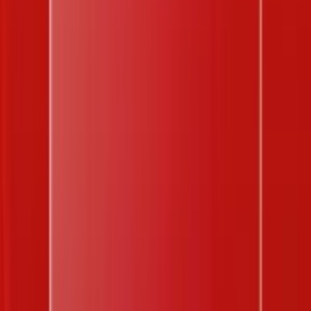
Trang chủ
/
Kết quả xổ số Vietlott
/
Bingo 18
/
Ngày 10-05-2026
Tháng
8
/
2026
T2
T3
T4
T5
T6
T7
CN
27
28
29
30
31
1
2
3
4
5
6
7
8
9
10