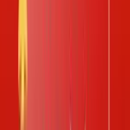
Sổ Mơ
API Cho nhà phát triển
Hôm nay:
Thứ sáu
ngày
07
/
08
/
2026