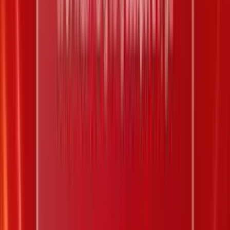
Tổng kết quả ba lần quay số là
1.200.000 đ
0
3
Tổng kết quả ba lần quay số là
400.000 đ
0
4
Tổng kết quả ba lần quay số là
200.000 đ
0
5
Tổng kết quả ba lần quay số là
120.000 đ
0
6
Tổng kết quả ba lần quay số là
80.000 đ
0
7
Tổng kết quả ba lần quay số là
55.000 đ
0
8
Tổng kết quả ba lần quay số là
47.000 đ
0
9
Tổng kết quả ba lần quay số là
44.000 đ
0
10
Tổng kết quả ba lần quay số là
44.000 đ
0
11
Tổng kết quả ba lần quay số là
47.000 đ
0
12
Tổng kết quả ba lần quay số là
55.000 đ
0
13