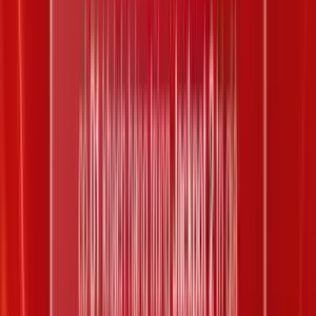
Kết quả quay số có ít nhất hai
75.000 đ
0
số 3
Kết quả quay số có ít nhất hai
75.000 đ
0
số 4
Kết quả quay số có ít nhất hai
75.000 đ
0
số 5
Kết quả quay số có ít nhất hai
75.000 đ
0
số 6
Giá trị trúng
Số
Xác định kết quả
thưởng
lượng
Kết quả quay số có ba số 1
1.200.000 đ
0
Kết quả quay số có ba số 2
1.200.000 đ
0
Kết quả quay số có ba số 3
1.200.000 đ
0
Kết quả quay số có ba số 4
1.200.000 đ
0
Kết quả quay số có ba số 5
1.200.000 đ
0
Kết quả quay số có ba số 6
1.200.000 đ
0
Kết quả quay số có ba số trùng
200.000 đ
0
nhau bất kỳ
Giá trị trúng
Số
Xác định kết quả
thưởng
lượng