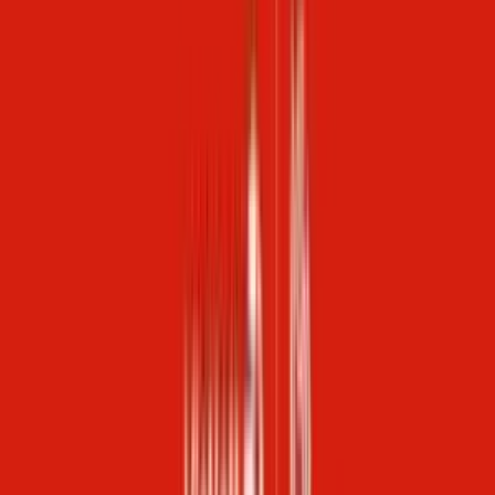
Trang chủ