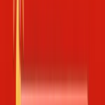
Phân tích
Phân tích XSMB
Phân tích XSMT
Phân tích XSMN
Phân tích
Vietlott
Thống kê
Thống kê giải đặc biệt
Thống kê xuất hiện giải đặc biệt
Thống
kê loto gan
Thống kê cặp lô tô cùng về
Thống kê lô kép
Thống
kê số lần xuất hiện 00-99
Thống kê đầu đuôi
Thống kê tần suất
lần xuất hiện
Thống kê tần suất xuất hiện lô tô
Thống kê tần
suất cặp lô tô
Thống kê tần suất Mega 645
Thống kê số gan