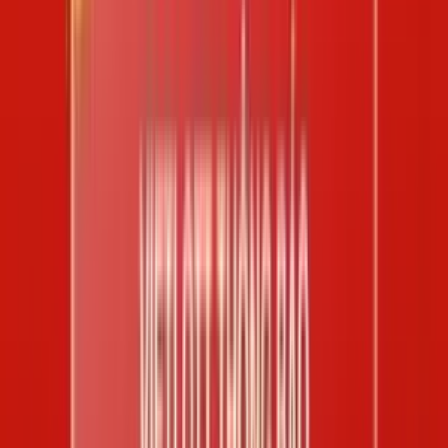
Đăng nhập