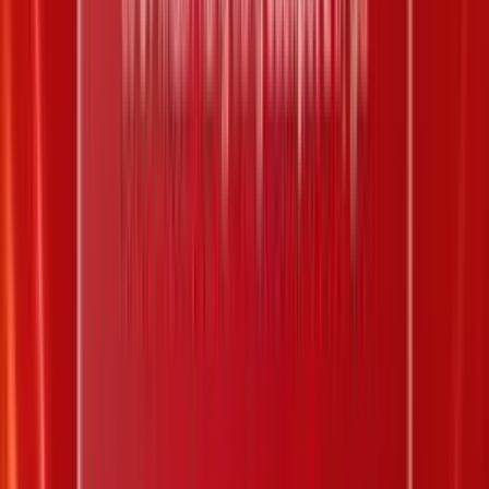
Tổng kết quả ba lần quay số là
1.200.000 đ
0
3
Tổng kết quả ba lần quay số là
400.000 đ
0
4
Tổng kết quả ba lần quay số là
200.000 đ
0
5
Tổng kết quả ba lần quay số là
120.000 đ
0
6
Tổng kết quả ba lần quay số là
80.000 đ
0
7
Tổng kết quả ba lần quay số là
55.000 đ
0
8
Tổng kết quả ba lần quay số là
47.000 đ
0
9
Tổng kết quả ba lần quay số là
44.000 đ
0
10
Tổng kết quả ba lần quay số là
44.000 đ
0
11
Tổng kết quả ba lần quay số là
47.000 đ
110
12
Tổng kết quả ba lần quay số là
55.000 đ
0
13