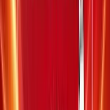
80.000 đ
0
14
Tổng kết quả ba lần quay số là
120.000 đ
0
15
Tổng kết quả ba lần quay số là
200.000 đ
0
16
Tổng kết quả ba lần quay số là
400.000 đ
0
17
Tổng kết quả ba lần quay số là
1.200.000 đ
0
18
Giá trị trúng
Số
Xác định kết quả
thưởng
lượng
Tổng kết quả ba lần quay số từ 3
15.000 đ
139
đến 9
Tổng kết quả ba lần quay số là 10
20.000 đ
0
hoặc 11
Tổng kết quả ba lần quay số là 12
15.000 đ
0
hoặc 18
Chi tiết
Xổ số Bingo kỳ
#
0171886