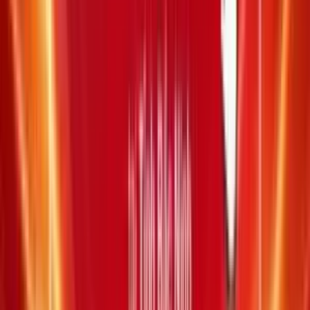
Cửa tổng:
9
Lớn/Hòa/Nhỏ:
Nhỏ
4
4
1
Chọn 1 số
Chọn 2 số trùng nhau
Chọn 3 số trùng nhau
Cộng tổng
Lớn/Hòa/Nhỏ
Xác định kết quả
Giá trị trúng thưởng
Số lượng
Kết quả quay số có một số 1
12.000 đ
2
Kết quả quay số có hai số 1
20.000 đ
0
Kết quả quay số có ba số 1
0 đ
0
Kết quả quay số có một số 2
12.000 đ
0
Kết quả quay số có hai số 2
20.000 đ
0
Kết quả quay số có ba số 2
30.000 đ
0