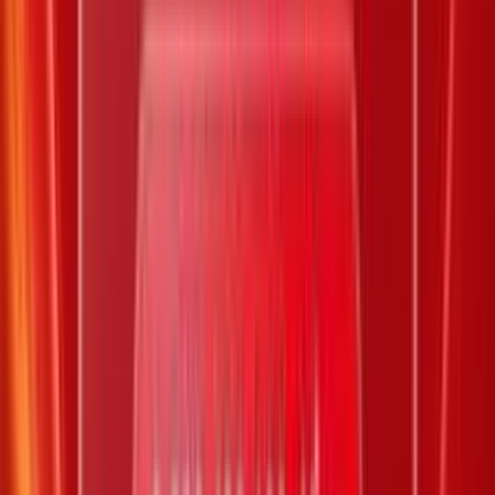
Xổ số Bingo kỳ
#
0171887
Cửa tổng:
7
Lớn/Hòa/Nhỏ:
Nhỏ
2
2
3
Chọn 1 số
Chọn 2 số trùng nhau
Chọn 3 số trùng nhau
Cộng tổng
Lớn/Hòa/Nhỏ
Xác định kết quả
Giá trị trúng thưởng
Số lượng
Kết quả quay số có một số 1
12.000 đ
0
Kết quả quay số có hai số 1
20.000 đ
0
Kết quả quay số có ba số 1
0 đ
0
Kết quả quay số có một số 2
12.000 đ
0
Kết quả quay số có hai số 2
20.000 đ
1