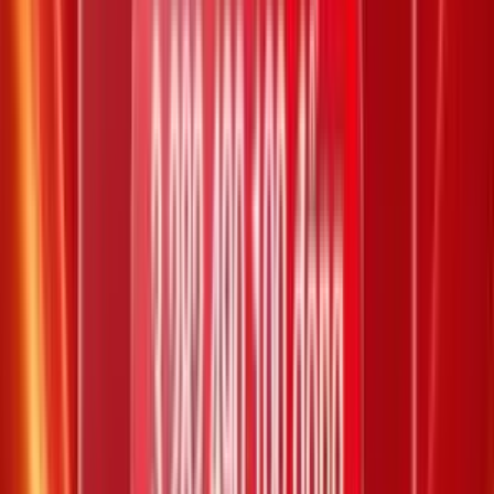
Kết quả quay số có ba số 2
30.000 đ
0
Kết quả quay số có một số 3
12.000 đ
2
Kết quả quay số có hai số 3
20.000 đ
0
Kết quả quay số có ba số 3
30.000 đ
0
Kết quả quay số có một số 4
12.000 đ
0
Kết quả quay số có hai số 4
20.000 đ
0
Kết quả quay số có ba số 4
30.000 đ
0
Kết quả quay số có một số 5
12.000 đ
0
Kết quả quay số có hai số 5
20.000 đ
0
Kết quả quay số có ba số 5
30.000 đ
0
Kết quả quay số có một số 6
12.000 đ
0
Kết quả quay số có hai số 6
20.000 đ
0
Kết quả quay số có ba số 6
30.000 đ
0
Giá trị trúng
Số
Xác định kết quả
thưởng
lượng
Kết quả quay số có ít nhất hai
75.000 đ
0
số 1
Kết quả quay số có ít nhất hai
75.000 đ
23
số 2
Kết quả quay số có ít nhất hai