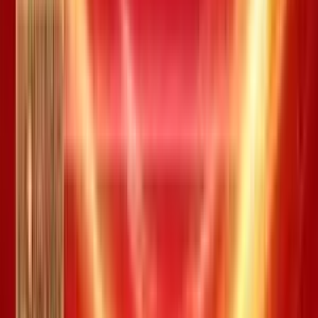
4
Tổng kết quả ba lần quay số là
200.000 đ
0
5
Tổng kết quả ba lần quay số là
120.000 đ
0
6
Tổng kết quả ba lần quay số là
80.000 đ
0
7
Tổng kết quả ba lần quay số là
55.000 đ
0
8
Tổng kết quả ba lần quay số là
47.000 đ
54
9
Tổng kết quả ba lần quay số là
44.000 đ
0
10
Tổng kết quả ba lần quay số là
44.000 đ
0
11
Tổng kết quả ba lần quay số là
47.000 đ
0
12
Tổng kết quả ba lần quay số là
55.000 đ
0
13
Tổng kết quả ba lần quay số là
80.000 đ
0
14