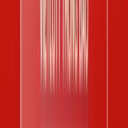
Miền Bắc
XS Miền Bắc
XS Điện toán 123
XS Điện toán 6x36
XS Điện toán
thần tài
Miền Trung
Miền Nam
Vietlott
Power 6/55
Mega 6/45
Lotto 5/35
Max 3D / Max 3D+
Max 3D
Pro
Keno
Bingo 18
Phân tích
Phân tích XSMB
Phân tích XSMT
Phân tích XSMN
Phân tích
Vietlott
Thống kê
Thống kê giải đặc biệt
Thống kê xuất hiện giải đặc biệt
Thống
kê loto gan
Thống kê cặp lô tô cùng về
Thống kê lô kép
Thống
kê số lần xuất hiện 00-99
Thống kê đầu đuôi
Thống kê tần suất
lần xuất hiện
Thống kê tần suất xuất hiện lô tô
Thống kê tần
suất cặp lô tô
Thống kê tần suất Mega 645
Thống kê số gan
Mega 645
Thống kê tần suất Power 655
Thống kê số gan
Power 655
Thống kê tần suất Loto 535
Thống kê số gan Lotto
535
Thống kê tần suất Vietlott Keno
Thống kê gan Vietlott
Keno
Thống kê đầu đuôi Vietlott Keno
Thống kê chẵn lẻ