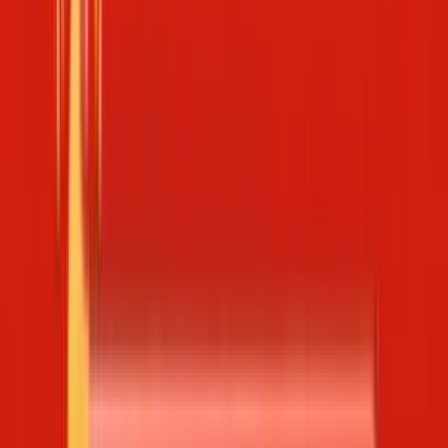
Phân tích
Phân tích XSMB
Phân tích XSMT
Phân tích XSMN
Phân tích
Vietlott
Thống kê
Thống kê giải đặc biệt
Thống kê xuất hiện giải đặc biệt
Thống
kê loto gan
Thống kê cặp lô tô cùng về
Thống kê lô kép
Thống
kê số lần xuất hiện 00-99
Thống kê đầu đuôi
Thống kê tần suất
lần xuất hiện
Thống kê tần suất xuất hiện lô tô
Thống kê tần
suất cặp lô tô
Thống kê tần suất Mega 645
Thống kê số gan