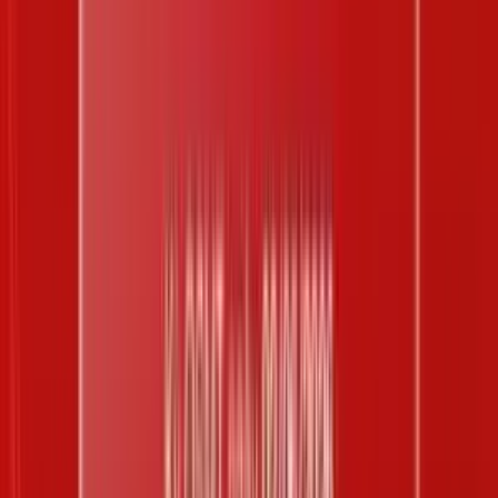
11
12
13
14
15
16
17
18
19
20
21
22
23
24
25
26
27
28
29
30
31
1
2
3