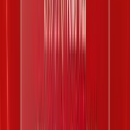
Kết quả quay số có một số 2
12.000 đ
0
Kết quả quay số có hai số 2
20.000 đ
0
Kết quả quay số có ba số 2
30.000 đ
0
Kết quả quay số có một số 3
12.000 đ
2
Kết quả quay số có hai số 3
20.000 đ
0
Kết quả quay số có ba số 3
30.000 đ
0
Kết quả quay số có một số 4
12.000 đ
0
Kết quả quay số có hai số 4
20.000 đ
0
Kết quả quay số có ba số 4
30.000 đ
0
Kết quả quay số có một số 5
12.000 đ
1
Kết quả quay số có hai số 5
20.000 đ
0
Kết quả quay số có ba số 5
30.000 đ
0
Kết quả quay số có một số 6
12.000 đ
0
Kết quả quay số có hai số 6
20.000 đ
0
Kết quả quay số có ba số 6
30.000 đ
0
Giá trị trúng
Số
Xác định kết quả
thưởng
lượng
Kết quả quay số có ít nhất hai
75.000 đ
0
số 1
Kết quả quay số có ít nhất hai