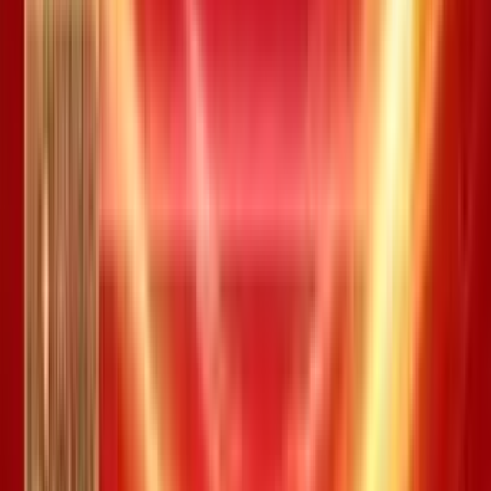
Tổng kết quả ba lần quay số là
400.000 đ
0
4
Tổng kết quả ba lần quay số là
200.000 đ
0
5
Tổng kết quả ba lần quay số là
120.000 đ
0
6
Tổng kết quả ba lần quay số là
80.000 đ
51
7
Tổng kết quả ba lần quay số là
55.000 đ
0
8
Tổng kết quả ba lần quay số là
47.000 đ
0
9
Tổng kết quả ba lần quay số là
44.000 đ
0
10
Tổng kết quả ba lần quay số là
44.000 đ
0
11
Tổng kết quả ba lần quay số là
47.000 đ
0
12
Tổng kết quả ba lần quay số là
55.000 đ
0
13
Tổng kết quả ba lần quay số là
80.000 đ
0
14