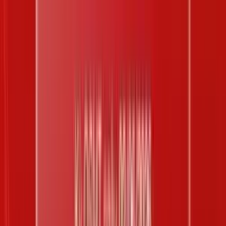
10
11
12
13
14
15
16
17
18
19
20
21
22
23
24
25
26
27
28
29
30
31
1
2