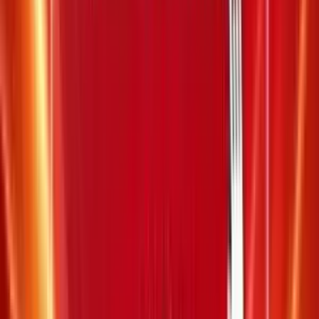
Tổng kết quả ba lần quay số là
80.000 đ
0
14
Tổng kết quả ba lần quay số là
120.000 đ
0
15
Tổng kết quả ba lần quay số là
200.000 đ
0
16
Tổng kết quả ba lần quay số là
400.000 đ
0
17
Tổng kết quả ba lần quay số là
1.200.000 đ
0
18
Giá trị trúng
Số
Xác định kết quả
thưởng
lượng
Tổng kết quả ba lần quay số từ 3
15.000 đ
0
đến 9
Tổng kết quả ba lần quay số là 10
20.000 đ
0
hoặc 11
Tổng kết quả ba lần quay số là 12
15.000 đ
252
hoặc 18
Chi tiết