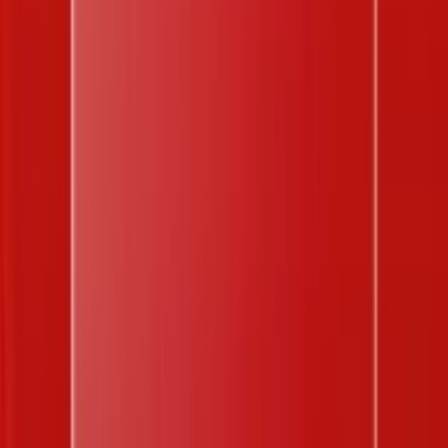
Trang chủ
/
Kết quả xổ số Vietlott
/
Bingo 18
/
Ngày 28-05-2026
Tháng
8
/
2026
T2
T3
T4
T5
T6
T7
CN
27
28
29
30
31
1
2
3
4
5
6
7
8
9