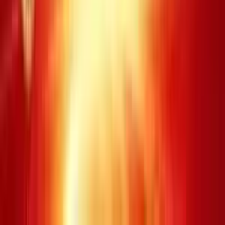
Kết quả quay số có hai số 3
20.000 đ
0
Kết quả quay số có ba số 3
30.000 đ
0
Kết quả quay số có một số 4
12.000 đ
0
Kết quả quay số có hai số 4
20.000 đ
0
Kết quả quay số có ba số 4
30.000 đ
0
Kết quả quay số có một số 5
12.000 đ
0
Kết quả quay số có hai số 5
20.000 đ
0
Kết quả quay số có ba số 5
30.000 đ
4
Kết quả quay số có một số 6
12.000 đ
0
Kết quả quay số có hai số 6
20.000 đ
0
Kết quả quay số có ba số 6
30.000 đ
0
Giá trị trúng
Số
Xác định kết quả
thưởng
lượng
Kết quả quay số có ít nhất hai
75.000 đ
0
số 1
Kết quả quay số có ít nhất hai
75.000 đ
0
số 2
Kết quả quay số có ít nhất hai
75.000 đ
0
số 3
Kết quả quay số có ít nhất hai
75.000 đ
0
số 4