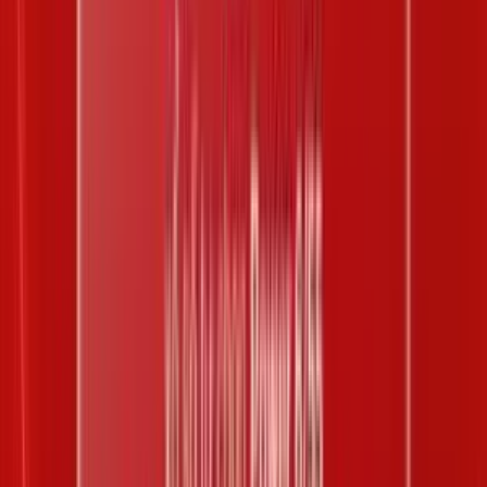
2026
Bingo 18
/
Bingo 28-05-2026
/
Kỳ #0169185
Cửa tổng:
9
Lớn/Hòa/Nhỏ:
Nhỏ
1
5
3
Chọn 1 số
Chọn 2 số trùng nhau
Chọn 3 số trùng nhau
Cộng tổng
Lớn/Hòa/Nhỏ
Xác định kết quả
Giá trị trúng thưởng
Số lượng
Kết quả quay số có một số 1
12.000 đ
11
Kết quả quay số có hai số 1
20.000 đ
0
Kết quả quay số có ba số 1
0 đ
0