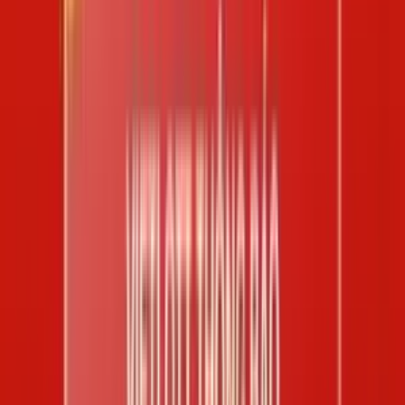
Đăng nhập