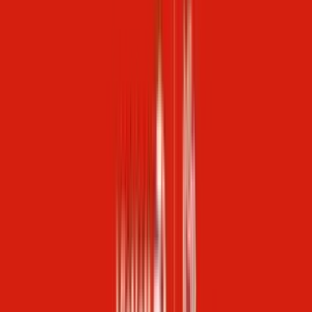
Trang chủ