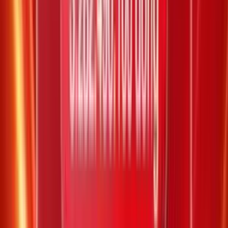
Kết quả quay số có ít nhất hai
75.000 đ
0
số 3
Kết quả quay số có ít nhất hai
75.000 đ
0
số 4
Kết quả quay số có ít nhất hai
75.000 đ
24
số 5
Kết quả quay số có ít nhất hai
75.000 đ
0
số 6
Giá trị trúng
Số
Xác định kết quả
thưởng
lượng
Kết quả quay số có ba số 1
1.200.000 đ
0
Kết quả quay số có ba số 2
1.200.000 đ
0
Kết quả quay số có ba số 3
1.200.000 đ
0
Kết quả quay số có ba số 4
1.200.000 đ
0
Kết quả quay số có ba số 5
1.200.000 đ
0
Kết quả quay số có ba số 6
1.200.000 đ
0
Kết quả quay số có ba số trùng
200.000 đ
0
nhau bất kỳ
Giá trị trúng
Số
Xác định kết quả
thưởng
lượng