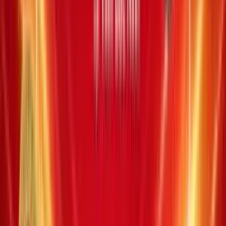
Kết quả quay số có một số 3
12.000 đ
0
Kết quả quay số có hai số 3
20.000 đ
0
Kết quả quay số có ba số 3
30.000 đ
0
Kết quả quay số có một số 4
12.000 đ
0
Kết quả quay số có hai số 4
20.000 đ
0
Kết quả quay số có ba số 4
30.000 đ
0
Kết quả quay số có một số 5
12.000 đ
2
Kết quả quay số có hai số 5
20.000 đ
0
Kết quả quay số có ba số 5
30.000 đ
0
Kết quả quay số có một số 6
12.000 đ
0
Kết quả quay số có hai số 6
20.000 đ
0
Kết quả quay số có ba số 6
30.000 đ
0
Giá trị trúng
Số
Xác định kết quả
thưởng
lượng
Kết quả quay số có ít nhất hai
75.000 đ
0
số 1
Kết quả quay số có ít nhất hai
75.000 đ
0
số 2
Kết quả quay số có ít nhất hai
75.000 đ
0
số 3