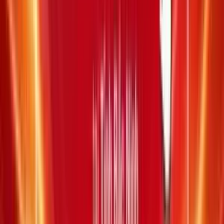
Xổ số Bingo kỳ
#
0169342
Cửa tổng:
11
Lớn/Hòa/Nhỏ:
Hoà
2
5
4
Chọn 1 số
Chọn 2 số trùng nhau
Chọn 3 số trùng nhau
Cộng tổng
Lớn/Hòa/Nhỏ
Xác định kết quả
Giá trị trúng thưởng
Số lượng
Kết quả quay số có một số 1
12.000 đ
0
Kết quả quay số có hai số 1
20.000 đ
0
Kết quả quay số có ba số 1
0 đ
0
Kết quả quay số có một số 2
12.000 đ
3
Kết quả quay số có hai số 2
20.000 đ
0
Kết quả quay số có ba số 2
30.000 đ
0