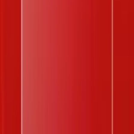
Trang chủ
/
Kết quả xổ số Vietlott
/
Bingo 18
/
Ngày 29-05-2026
Tháng
8
/
2026
T2
T3
T4
T5
T6
T7
CN
27
28
29
30
31
1
2
3
4
5
6
7
8
9