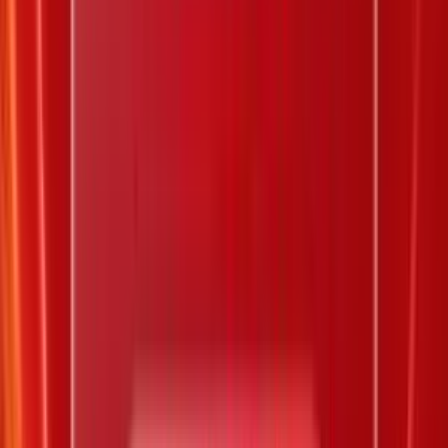
55.000 đ
0
13
Tổng kết quả ba lần quay số là
80.000 đ
0
14
Tổng kết quả ba lần quay số là
120.000 đ
0
15
Tổng kết quả ba lần quay số là
200.000 đ
0
16
Tổng kết quả ba lần quay số là
400.000 đ
0
17
Tổng kết quả ba lần quay số là
1.200.000 đ
0
18
Giá trị trúng
Số
Xác định kết quả
thưởng
lượng
Tổng kết quả ba lần quay số từ 3
15.000 đ
0
đến 9
Tổng kết quả ba lần quay số là 10
20.000 đ
0
hoặc 11
Tổng kết quả ba lần quay số là 12
15.000 đ
240
hoặc 18
Chi tiết
>>>
Xem KQXS
Bingo 18
hôm nay
<<<