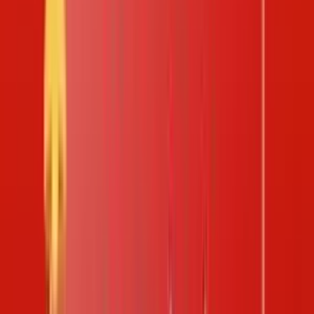
Sổ Mơ
API Cho nhà phát triển
Hôm nay:
Thứ sáu
ngày
07
/
08
/
2026