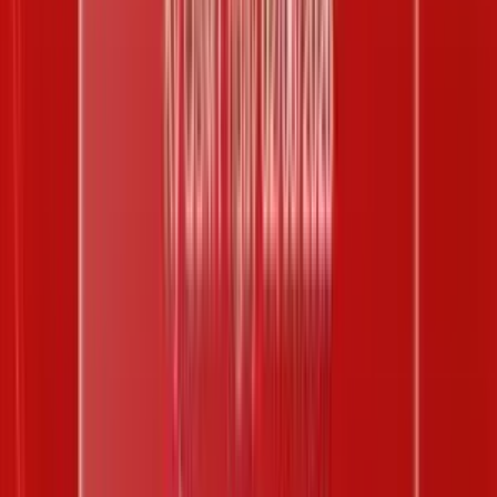
3
4
5
6
KQ Xổ Số Hôm Nay
Miền Bắc
Hải Phòng
ĐT 123
Thần tài 4
Miền Nam
Bình Dương
Vĩnh Long
Trà Vinh
Miền Trung
Ninh Thuận
Gia Lai
Vietlott
Mega645
Max3D
Loto535
Keno
Bingo
Kết quả XS Bingo ngày 29-05-