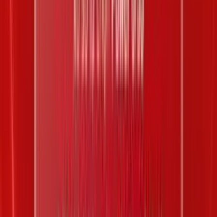
74
78
80
Chọn 10 số
Chọn 9 số
Chọn 8 số
Chọn 7 số
Chọn 6 số
Chọn 5 số
Chọn 4 số
Chọn 3 số
Chọn 2 số
Chọn 1 số
Chẵn / Lẻ
Lớn / Nhỏ
Xác định kết quả
Giá trị trúng thưởng
Số lượng
Trùng 10 trong 20 số
2.000.000.000 đ
0
Trùng 09 trong 20 số
150.000.000 đ
0
Trùng 08 trong 20 số
8.000.000 đ
0
Trùng 07 trong 20 số
710.000 đ
0