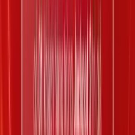
Trùng 06 trong 20 số
80.000 đ
8
Trùng 05 trong 20 số
20.000 đ
36
Trùng 00 trong 20 số
10.000 đ
42
Xác định kết quả
Giá trị trúng thưởng
Số lượng
Trùng 09 trong 20 số
800.000.000 đ
0
Trùng 08 trong 20 số
12.000.000 đ
0
Trùng 07 trong 20 số
1.500.000 đ
0
Trùng 06 trong 20 số
150.000 đ
1
Trùng 05 trong 20 số
30.000 đ
16
Trùng 04 trong 20 số
10.000 đ
79
Trùng 00 trong 20 số
10.000 đ
20
Xác định kết quả
Giá trị trúng thưởng
Số lượng
Trùng 08 trong 20 số
200.000.000 đ
0
Trùng 07 trong 20 số
5.000.000 đ
0
Trùng 06 trong 20 số
500.000 đ
1
Trùng 05 trong 20 số
50.000 đ
4
Trùng 04 trong 20 số
10.000 đ
53
Trùng 00 trong 20 số
10.000 đ
36
Xác định kết quả
Giá trị trúng thưởng
Số lượng
Trùng 07 trong 20 số
40.000.000 đ
0