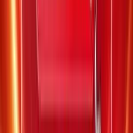
Trùng 09 trong 20 số
150.000.000 đ
0
Trùng 08 trong 20 số
8.000.000 đ
0
Trùng 07 trong 20 số
710.000 đ
1
Trùng 06 trong 20 số
80.000 đ
10
Trùng 05 trong 20 số
20.000 đ
20
Trùng 00 trong 20 số
10.000 đ
29
Xác định kết quả
Giá trị trúng thưởng
Số lượng
Trùng 09 trong 20 số
800.000.000 đ
0
Trùng 08 trong 20 số
12.000.000 đ
0
Trùng 07 trong 20 số
1.500.000 đ
0
Trùng 06 trong 20 số
150.000 đ
3
Trùng 05 trong 20 số
30.000 đ
10
Trùng 04 trong 20 số
10.000 đ
54
Trùng 00 trong 20 số
10.000 đ
18
Xác định kết quả
Giá trị trúng thưởng
Số lượng
Trùng 08 trong 20 số
200.000.000 đ
0
Trùng 07 trong 20 số
5.000.000 đ
0
Trùng 06 trong 20 số
500.000 đ
3
Trùng 05 trong 20 số
50.000 đ
6