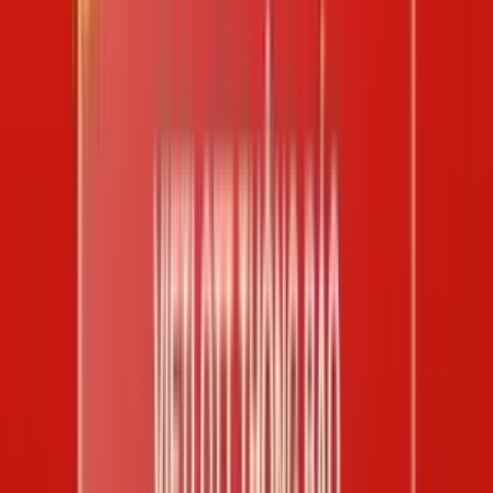
Đăng nhập