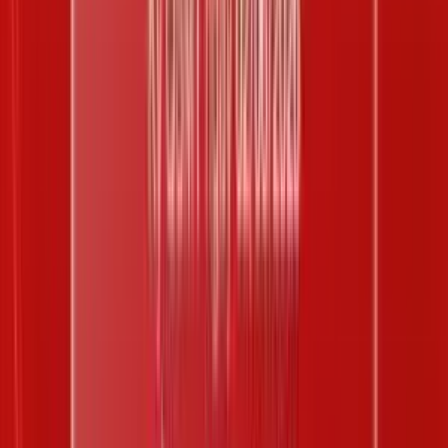
5
6
KQ Xổ Số Hôm Nay
Miền Bắc
Nam Định
ĐT 123
Thần tài 4
ĐT 636
Miền Nam
Long An
Bình Phước
TP. HCM
Hậu Giang
Miền Trung
Đà Nẵng
Quảng Ngãi
Đắk Nông
Vietlott
Power655
Max3D Pro
Loto535
Keno
Bingo
Kết quả XS Keno ngày 05-07-
2026