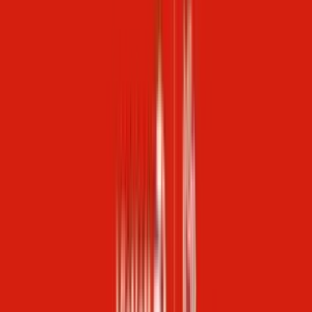
Trang chủ