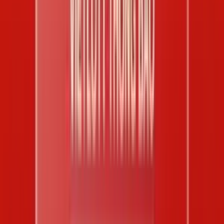
Miền Bắc
XS Miền Bắc
XS Điện toán 123
XS Điện toán 6x36
XS Điện toán
thần tài
Miền Trung
Miền Nam
Vietlott
Power 6/55
Mega 6/45
Lotto 5/35
Max 3D / Max 3D+
Max 3D
Pro
Keno
Bingo 18
Phân tích
Phân tích XSMB
Phân tích XSMT
Phân tích XSMN
Phân tích
Vietlott
Thống kê
Thống kê giải đặc biệt
Thống kê xuất hiện giải đặc biệt
Thống
kê loto gan
Thống kê cặp lô tô cùng về
Thống kê lô kép
Thống
kê số lần xuất hiện 00-99
Thống kê đầu đuôi
Thống kê tần suất
lần xuất hiện
Thống kê tần suất xuất hiện lô tô
Thống kê tần
suất cặp lô tô
Thống kê tần suất Mega 645
Thống kê số gan
Mega 645
Thống kê tần suất Power 655
Thống kê số gan
Power 655
Thống kê tần suất Loto 535
Thống kê số gan Lotto
535
Thống kê tần suất Vietlott Keno
Thống kê gan Vietlott
Keno
Thống kê đầu đuôi Vietlott Keno
Thống kê chẵn lẻ