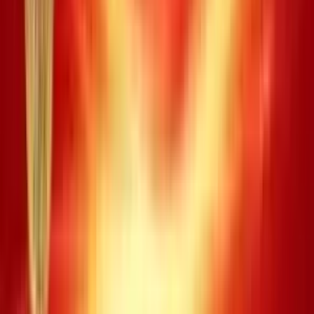
Trùng 03 trong 20 số
10.000 đ
49
Xác định kết quả
Giá trị trúng thưởng
Số lượng
Trùng 04 trong 20 số
400.000 đ
0
Trùng 03 trong 20 số
50.000 đ
3
Trùng 02 trong 20 số
10.000 đ
33
Xác định kết quả
Giá trị trúng thưởng
Số lượng
Trùng 03 trong 20 số
200.000 đ
6
Trùng 02 trong 20 số
20.000 đ
16
Xác định kết quả
Giá trị trúng thưởng
Số lượng
Trùng 02 trong 20 số
90.000 đ
17
Xác định kết quả
Giá trị trúng thưởng
Số lượng
Trùng 01 trong 20 số
20.000 đ
4
Xác định kết quả
Giá trị trúng thưởng
Số lượng
15 số trở lên là số chẵn
200.000 đ
0
13 hoặc 14 số là số chẵn
40.000 đ
0
11 hoặc 12 số là số chẵn
20.000 đ
0
Hòa 10 số chẵn và 10 số lẻ
20.000 đ
12
11 hoặc 12 số là số lẻ
20.000 đ
0
13 hoặc 14 số là số lẻ
40.000 đ
0