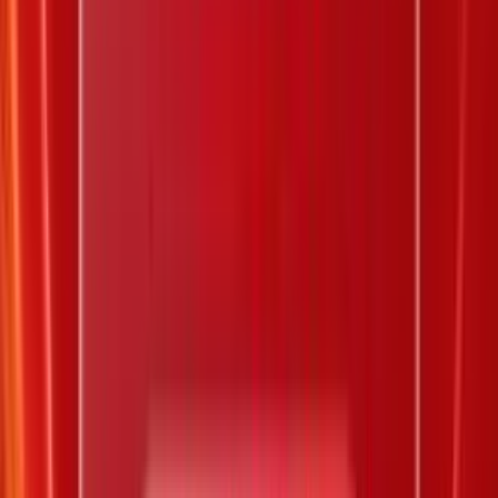
Trùng 02 trong 20 số
20.000 đ
26
Xác định kết quả
Giá trị trúng thưởng
Số lượng
Trùng 02 trong 20 số
90.000 đ
101
Xác định kết quả
Giá trị trúng thưởng
Số lượng
Trùng 01 trong 20 số
20.000 đ
3
Xác định kết quả
Giá trị trúng thưởng
Số lượng
15 số trở lên là số chẵn
200.000 đ
0
13 hoặc 14 số là số chẵn
40.000 đ
0
11 hoặc 12 số là số chẵn
20.000 đ
33
Hòa 10 số chẵn và 10 số lẻ
20.000 đ
0
11 hoặc 12 số là số lẻ
20.000 đ
0
13 hoặc 14 số là số lẻ
40.000 đ
0
15 số trở lên là số lẻ
200.000 đ
0
Giá trị trúng
Số
Xác định kết quả
thưởng
lượng
Lớn từ 13 số trở lên từ 41-80
26.000 đ
0
Lớn từ 11 hoặc 12 số từ 41-80
10.000 đ
0
Hòa lớn nhỏ 10 số từ 01 đến 40 và 10
26.000 đ
0
số từ 41 đến 80