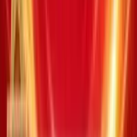
34
37
38
40
55
58
67
70
76
77
Chọn 10 số
Chọn 9 số
Chọn 8 số
Chọn 7 số
Chọn 6 số
Chọn 5 số
Chọn 4 số
Chọn 3 số
Chọn 2 số
Chọn 1 số
Chẵn / Lẻ
Lớn / Nhỏ