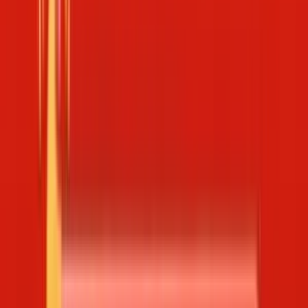
Phân tích
Phân tích XSMB
Phân tích XSMT
Phân tích XSMN
Phân tích
Vietlott
Thống kê
Thống kê giải đặc biệt
Thống kê xuất hiện giải đặc biệt
Thống
kê loto gan
Thống kê cặp lô tô cùng về
Thống kê lô kép
Thống
kê số lần xuất hiện 00-99
Thống kê đầu đuôi
Thống kê tần suất
lần xuất hiện
Thống kê tần suất xuất hiện lô tô
Thống kê tần
suất cặp lô tô
Thống kê tần suất Mega 645
Thống kê số gan