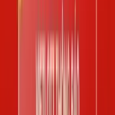
Đăng nhập