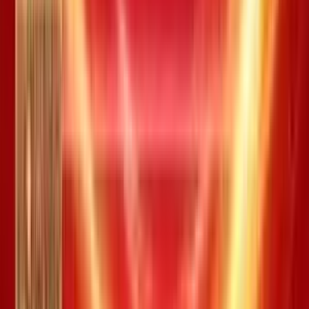
Xác định kết quả
Giá trị trúng thưởng
Số lượng
Trùng 10 trong 20 số
2.000.000.000 đ
0
Trùng 09 trong 20 số
150.000.000 đ
0
Trùng 08 trong 20 số
8.000.000 đ
0
Trùng 07 trong 20 số
710.000 đ
1
Trùng 06 trong 20 số
80.000 đ
4
Trùng 05 trong 20 số
20.000 đ
10
Trùng 00 trong 20 số
10.000 đ
14
Xác định kết quả
Giá trị trúng thưởng
Số lượng
Trùng 09 trong 20 số
800.000.000 đ
0
Trùng 08 trong 20 số
12.000.000 đ
0
Trùng 07 trong 20 số
1.500.000 đ
0
Trùng 06 trong 20 số
150.000 đ
1
Trùng 05 trong 20 số
30.000 đ
7
Trùng 04 trong 20 số
10.000 đ
92
Trùng 00 trong 20 số
10.000 đ
14
Xác định kết quả
Giá trị trúng thưởng
Số lượng
Trùng 08 trong 20 số
200.000.000 đ
0
Trùng 07 trong 20 số
5.000.000 đ
0