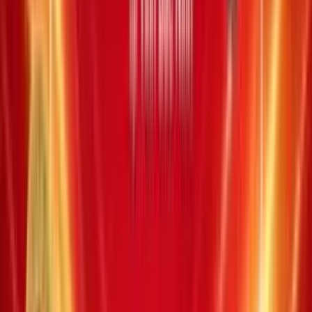
Hòa lớn nhỏ 10 số từ 01 đến 40 và 10
26.000 đ
0
số từ 41 đến 80
Nhỏ từ 11 hoặc 12 số từ 01-40
10.000 đ
0
Nhỏ từ 13 số trở lên từ 01 đến 40
26.000 đ
0
Chi tiết
Xổ số Keno kỳ
#
0262060
C
Chẵn
8
>
Lớn
6
L
Lẻ
12
<
Nhỏ
14
03
04
05
09
13
15
17
18
29
31