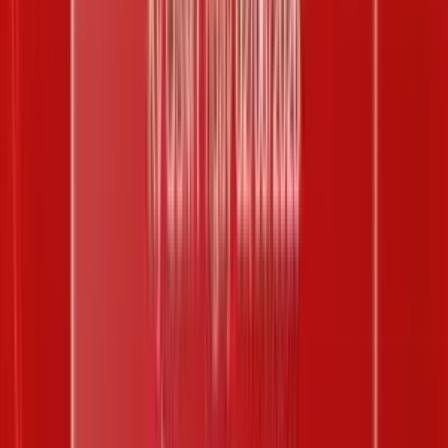
KQ Xổ Số Hôm Nay
Miền Bắc
Quảng Ninh
ĐT 123
Thần tài 4
Miền Nam
Bến Tre
Vũng Tàu
Bạc Liêu
Miền Trung
Đắk Lắk
Quảng Nam
Vietlott
Power655
Max3D Pro
Loto535
Keno
Bingo
Kết quả XS Keno ngày 05-12-
2025
Keno
/
Keno 05-12-2025
/
Kỳ #0262062