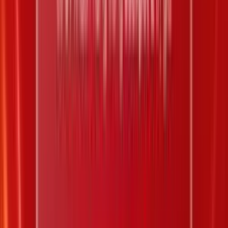
Trùng 05 trong 20 số
100.000 đ
1
Trùng 04 trong 20 số
20.000 đ
23
Trùng 03 trong 20 số
10.000 đ
72
Xác định kết quả
Giá trị trúng thưởng
Số lượng
Trùng 06 trong 20 số
12.500.000 đ
0
Trùng 05 trong 20 số
450.000 đ
1
Trùng 04 trong 20 số
40.000 đ
7
Trùng 03 trong 20 số
10.000 đ
47
Xác định kết quả
Giá trị trúng thưởng
Số lượng
Trùng 05 trong 20 số
4.400.000 đ
1
Trùng 04 trong 20 số
0 đ
1
Trùng 03 trong 20 số
10.000 đ
34
Xác định kết quả
Giá trị trúng thưởng
Số lượng
Trùng 04 trong 20 số
400.000 đ
2
Trùng 03 trong 20 số
50.000 đ
9
Trùng 02 trong 20 số
10.000 đ
48
Xác định kết quả
Giá trị trúng thưởng
Số lượng
Trùng 03 trong 20 số
200.000 đ
0
Trùng 02 trong 20 số
20.000 đ
28