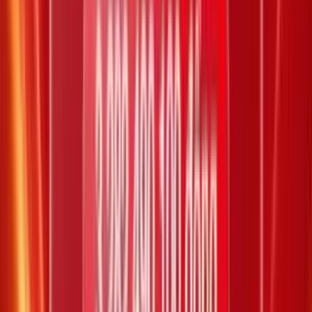
Chi tiết
>>>
Xem KQXS
Keno
hôm nay
<<<
Xổ số Keno kỳ
#
0262061
C
Chẵn
9
>
Lớn
11
L
Lẻ
11
<
Nhỏ
9
11
15
17
24
25
32
33
34
36
47
49
51
52
55