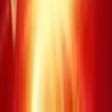
Giá trị trúng
Số
Xác định kết quả
thưởng
lượng
Lớn từ 13 số trở lên từ 41-80
26.000 đ
0
Lớn từ 11 hoặc 12 số từ 41-80
10.000 đ
0
Hòa lớn nhỏ 10 số từ 01 đến 40 và 10
26.000 đ
0
số từ 41 đến 80
Nhỏ từ 11 hoặc 12 số từ 01-40
10.000 đ
0
Nhỏ từ 13 số trở lên từ 01 đến 40
26.000 đ
0
Chi tiết
Xổ số Keno kỳ
#
0262059
C
Chẵn
10
>
Lớn
11
L
Lẻ
10
<
Nhỏ
9
03
05
08
09
14