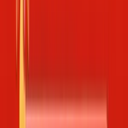
Phân tích
Phân tích XSMB
Phân tích XSMT
Phân tích XSMN
Phân tích
Vietlott
Thống kê
Thống kê giải đặc biệt
Thống kê xuất hiện giải đặc biệt
Thống
kê loto gan
Thống kê cặp lô tô cùng về
Thống kê lô kép
Thống
kê số lần xuất hiện 00-99
Thống kê đầu đuôi
Thống kê tần suất
lần xuất hiện
Thống kê tần suất xuất hiện lô tô
Thống kê tần
suất cặp lô tô
Thống kê tần suất Mega 645
Thống kê số gan