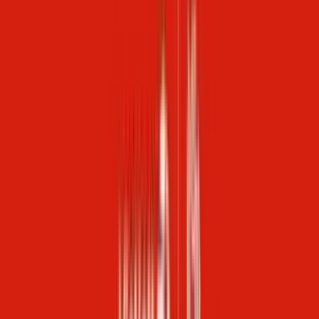
Trang chủ