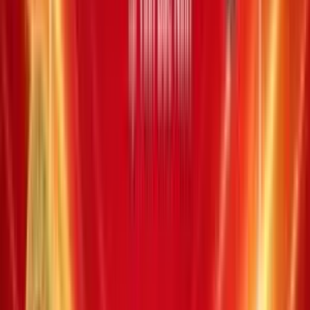
Xác định kết quả
thưởng
lượng
Lớn từ 13 số trở lên từ 41-80
26.000 đ
0
Lớn từ 11 hoặc 12 số từ 41-80
10.000 đ
0
Hòa lớn nhỏ 10 số từ 01 đến 40 và 10
26.000 đ
0
số từ 41 đến 80
Nhỏ từ 11 hoặc 12 số từ 01-40
10.000 đ
0
Nhỏ từ 13 số trở lên từ 01 đến 40
26.000 đ
4
Chi tiết
Xổ số Keno kỳ
#
0262179
C
Chẵn
11
>
Lớn
11
L
Lẻ
9
<
Nhỏ
9
04
05
08
16
19
21