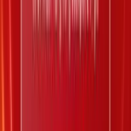
Xác định kết quả
Giá trị trúng thưởng
Số lượng
Trùng 07 trong 20 số
40.000.000 đ
0
Trùng 06 trong 20 số
1.200.000 đ
0
Trùng 05 trong 20 số
100.000 đ
1
Trùng 04 trong 20 số
20.000 đ
15
Trùng 03 trong 20 số
10.000 đ
66
Xác định kết quả
Giá trị trúng thưởng
Số lượng
Trùng 06 trong 20 số
12.500.000 đ
0
Trùng 05 trong 20 số
450.000 đ
2
Trùng 04 trong 20 số
40.000 đ
6
Trùng 03 trong 20 số
10.000 đ
29
Xác định kết quả
Giá trị trúng thưởng
Số lượng
Trùng 05 trong 20 số
4.400.000 đ
0
Trùng 04 trong 20 số
0 đ
3
Trùng 03 trong 20 số
10.000 đ
20
Xác định kết quả
Giá trị trúng thưởng
Số lượng
Trùng 04 trong 20 số
400.000 đ
0
Trùng 03 trong 20 số
50.000 đ
8
Trùng 02 trong 20 số
10.000 đ
32