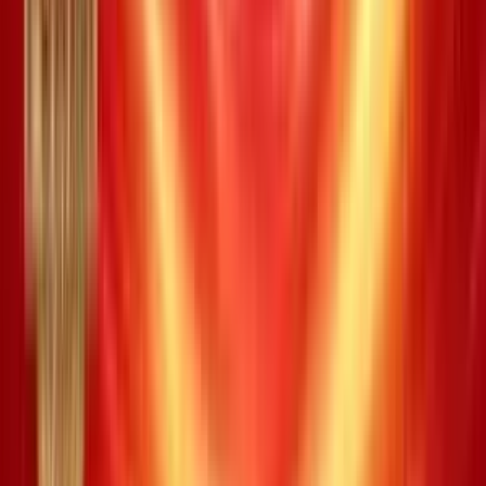
Xác định kết quả
Giá trị trúng thưởng
Số lượng
Trùng 08 trong 20 số
200.000.000 đ
0
Trùng 07 trong 20 số
5.000.000 đ
0
Trùng 06 trong 20 số
500.000 đ
0
Trùng 05 trong 20 số
50.000 đ
4
Trùng 04 trong 20 số
10.000 đ
25
Trùng 00 trong 20 số
10.000 đ
33
Xác định kết quả
Giá trị trúng thưởng
Số lượng
Trùng 07 trong 20 số
40.000.000 đ
0
Trùng 06 trong 20 số
1.200.000 đ
0
Trùng 05 trong 20 số
100.000 đ
2
Trùng 04 trong 20 số
20.000 đ
17
Trùng 03 trong 20 số
10.000 đ
67
Xác định kết quả
Giá trị trúng thưởng
Số lượng
Trùng 06 trong 20 số
12.500.000 đ
0
Trùng 05 trong 20 số
450.000 đ
1
Trùng 04 trong 20 số
40.000 đ
7
Trùng 03 trong 20 số
10.000 đ
19
Xác định kết quả
Giá trị trúng thưởng
Số lượng