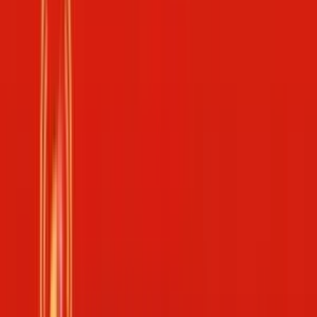
Vietlott
Power 6/55
Mega 6/45
Lotto 5/35
Max 3D / Max 3D+
Max 3D
Pro
Keno
Bingo 18
Trực tiếp
Trực tiếp xổ số Miền Bắc
Trực tiếp xổ số Miền Trung
Trực tiếp
xổ số Miền Nam
Trực tiếp xổ số Vietlott Mega 6/45
Trực tiếp
xổ số Vietlott Power 6/55