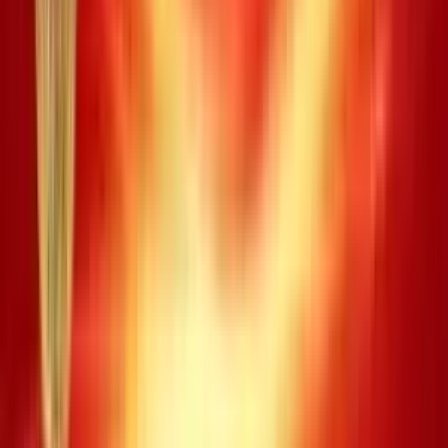
Trùng 05 trong 20 số
4.400.000 đ
0
Trùng 04 trong 20 số
0 đ
2
Trùng 03 trong 20 số
10.000 đ
13
Xác định kết quả
Giá trị trúng thưởng
Số lượng
Trùng 04 trong 20 số
400.000 đ
0
Trùng 03 trong 20 số
50.000 đ
5
Trùng 02 trong 20 số
10.000 đ
26
Xác định kết quả
Giá trị trúng thưởng
Số lượng
Trùng 03 trong 20 số
200.000 đ
0
Trùng 02 trong 20 số
20.000 đ
17
Xác định kết quả
Giá trị trúng thưởng
Số lượng
Trùng 02 trong 20 số
90.000 đ
6
Xác định kết quả
Giá trị trúng thưởng
Số lượng
Trùng 01 trong 20 số
20.000 đ
5
Xác định kết quả
Giá trị trúng thưởng
Số lượng
15 số trở lên là số chẵn
200.000 đ
0
13 hoặc 14 số là số chẵn
40.000 đ
0
11 hoặc 12 số là số chẵn
20.000 đ
124
Hòa 10 số chẵn và 10 số lẻ
20.000 đ
0