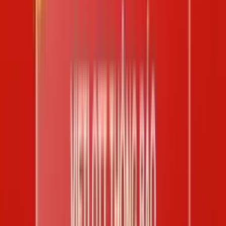
Đăng nhập