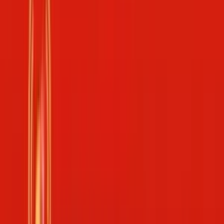
Vietlott
Power 6/55
Mega 6/45
Lotto 5/35
Max 3D / Max 3D+
Max 3D
Pro
Keno
Bingo 18
Trực tiếp
Trực tiếp xổ số Miền Bắc
Trực tiếp xổ số Miền Trung
Trực tiếp
xổ số Miền Nam
Trực tiếp xổ số Vietlott Mega 6/45
Trực tiếp
xổ số Vietlott Power 6/55