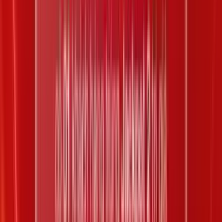
Trùng 05 trong 20 số
20.000 đ
35
Trùng 00 trong 20 số
10.000 đ
42
Xác định kết quả
Giá trị trúng thưởng
Số lượng
Trùng 09 trong 20 số
800.000.000 đ
0
Trùng 08 trong 20 số
12.000.000 đ
0
Trùng 07 trong 20 số
1.500.000 đ
0
Trùng 06 trong 20 số
150.000 đ
0
Trùng 05 trong 20 số
30.000 đ
20
Trùng 04 trong 20 số
10.000 đ
59
Trùng 00 trong 20 số
10.000 đ
21
Xác định kết quả
Giá trị trúng thưởng
Số lượng
Trùng 08 trong 20 số
200.000.000 đ
0
Trùng 07 trong 20 số
5.000.000 đ
0
Trùng 06 trong 20 số
500.000 đ
1
Trùng 05 trong 20 số
50.000 đ
0
Trùng 04 trong 20 số
10.000 đ
22
Trùng 00 trong 20 số
10.000 đ
20
Xác định kết quả
Giá trị trúng thưởng
Số lượng
Trùng 07 trong 20 số
40.000.000 đ
0