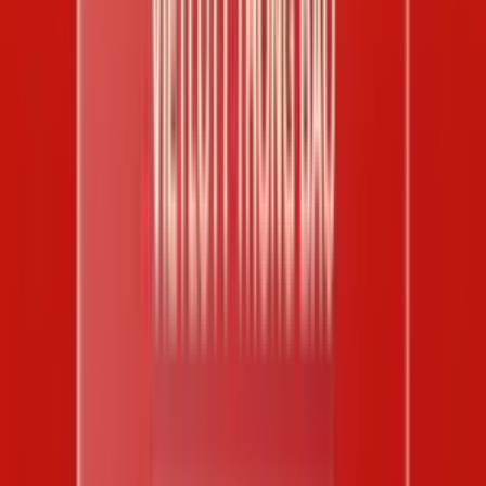
Miền Bắc
XS Miền Bắc
XS Điện toán 123
XS Điện toán 6x36
XS Điện toán
thần tài
Miền Trung
Miền Nam
Vietlott
Power 6/55
Mega 6/45
Lotto 5/35
Max 3D / Max 3D+
Max 3D
Pro
Keno
Bingo 18
Phân tích
Phân tích XSMB
Phân tích XSMT
Phân tích XSMN
Phân tích
Vietlott
Thống kê
Thống kê giải đặc biệt
Thống kê xuất hiện giải đặc biệt
Thống
kê loto gan
Thống kê cặp lô tô cùng về
Thống kê lô kép
Thống
kê số lần xuất hiện 00-99
Thống kê đầu đuôi
Thống kê tần suất
lần xuất hiện
Thống kê tần suất xuất hiện lô tô
Thống kê tần
suất cặp lô tô
Thống kê tần suất Mega 645
Thống kê số gan
Mega 645
Thống kê tần suất Power 655
Thống kê số gan
Power 655
Thống kê tần suất Loto 535
Thống kê số gan Lotto
535
Thống kê tần suất Vietlott Keno
Thống kê gan Vietlott
Keno
Thống kê đầu đuôi Vietlott Keno
Thống kê chẵn lẻ