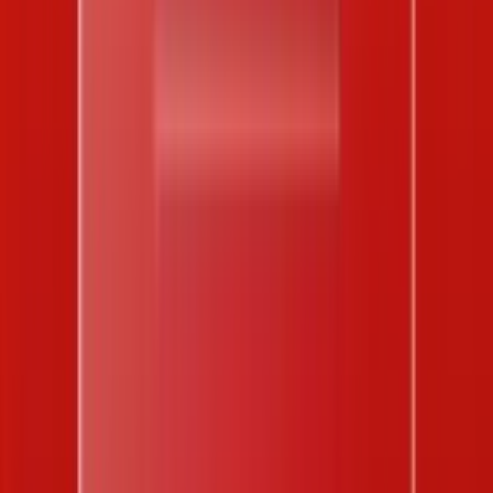
Vietlott Keno
Thống kê lớn nhỏ Vietlott Keno
Trực tiếp
Trực tiếp xổ số Miền Bắc
Trực tiếp xổ số Miền Trung
Trực tiếp
xổ số Miền Nam
Trực tiếp xổ số Vietlott Mega 6/45
Trực tiếp
xổ số Vietlott Power 6/55
Tin tức
Sổ Mơ
Nhà phát triển