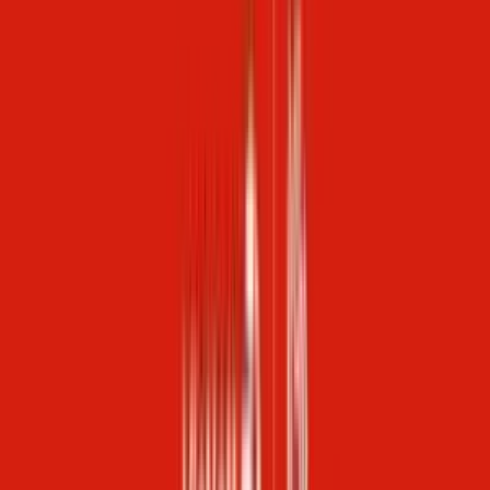
Trang chủ