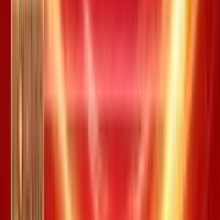
Xác định kết quả
Giá trị trúng thưởng
Số lượng
Trùng 10 trong 20 số
2.000.000.000 đ
0
Trùng 09 trong 20 số
150.000.000 đ
0
Trùng 08 trong 20 số
8.000.000 đ
0
Trùng 07 trong 20 số
710.000 đ
2
Trùng 06 trong 20 số
80.000 đ
11
Trùng 05 trong 20 số
20.000 đ
25
Trùng 00 trong 20 số
10.000 đ
27
Xác định kết quả
Giá trị trúng thưởng
Số lượng
Trùng 09 trong 20 số
800.000.000 đ
0
Trùng 08 trong 20 số
12.000.000 đ
0
Trùng 07 trong 20 số
1.500.000 đ
0
Trùng 06 trong 20 số
150.000 đ
1
Trùng 05 trong 20 số
30.000 đ
15
Trùng 04 trong 20 số
10.000 đ
56
Trùng 00 trong 20 số
10.000 đ
15
Xác định kết quả
Giá trị trúng thưởng
Số lượng
Trùng 08 trong 20 số
200.000.000 đ
0