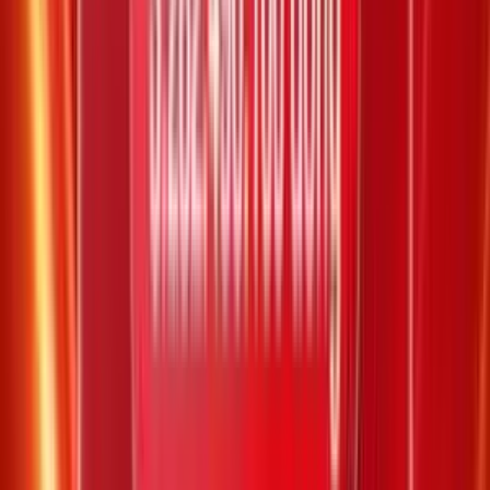
67
68
70
71
73
75
79
Chọn 10 số
Chọn 9 số
Chọn 8 số
Chọn 7 số
Chọn 6 số
Chọn 5 số
Chọn 4 số
Chọn 3 số
Chọn 2 số
Chọn 1 số
Chẵn / Lẻ
Lớn / Nhỏ
Xác định kết quả
Giá trị trúng thưởng
Số lượng
Trùng 10 trong 20 số
2.000.000.000 đ
0
Trùng 09 trong 20 số
150.000.000 đ
0