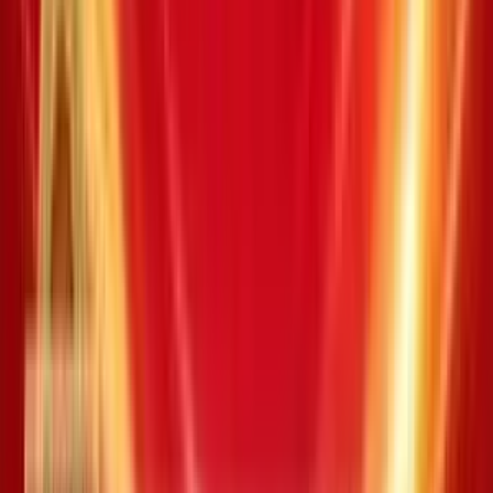
50
52
53
54
58
64
71
72
76
77
80
Chọn 10 số
Chọn 9 số
Chọn 8 số
Chọn 7 số
Chọn 6 số
Chọn 5 số
Chọn 4 số
Chọn 3 số
Chọn 2 số
Chọn 1 số
Chẵn / Lẻ
Lớn / Nhỏ