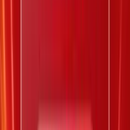
Xác định kết quả
Giá trị trúng thưởng
Số lượng
Trùng 02 trong 20 số
90.000 đ
31
Xác định kết quả
Giá trị trúng thưởng
Số lượng
Trùng 01 trong 20 số
20.000 đ
10
Xác định kết quả
Giá trị trúng thưởng
Số lượng
15 số trở lên là số chẵn
200.000 đ
0
13 hoặc 14 số là số chẵn
40.000 đ
0
11 hoặc 12 số là số chẵn
20.000 đ
0
Hòa 10 số chẵn và 10 số lẻ
20.000 đ
0
11 hoặc 12 số là số lẻ
20.000 đ
0
13 hoặc 14 số là số lẻ
40.000 đ
6
15 số trở lên là số lẻ
200.000 đ
0
Giá trị trúng
Số
Xác định kết quả
thưởng
lượng
Lớn từ 13 số trở lên từ 41-80
26.000 đ
0
Lớn từ 11 hoặc 12 số từ 41-80
10.000 đ
0
Hòa lớn nhỏ 10 số từ 01 đến 40 và 10
26.000 đ
0
số từ 41 đến 80
Nhỏ từ 11 hoặc 12 số từ 01-40
10.000 đ
0