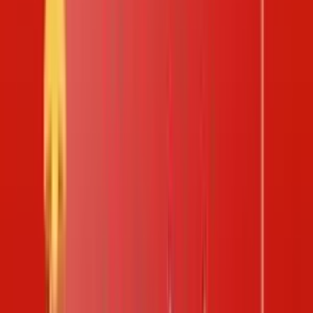
Sổ Mơ
API Cho nhà phát triển
Hôm nay:
Chủ nhật
ngày
09
/
08
/
2026