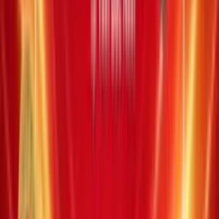
Lớn từ 11 hoặc 12 số từ 41-80
10.000 đ
20
Hòa lớn nhỏ 10 số từ 01 đến 40 và 10
26.000 đ
0
số từ 41 đến 80
Nhỏ từ 11 hoặc 12 số từ 01-40
10.000 đ
0
Nhỏ từ 13 số trở lên từ 01 đến 40
26.000 đ
0
Chi tiết
Xổ số Keno kỳ
#
0284786
C
Chẵn
13
>
Lớn
11
L
Lẻ
7
<
Nhỏ
9
06
07
13
15
16
28
31
38
40