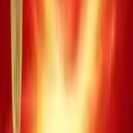
Trùng 03 trong 20 số
10.000 đ
19
Xác định kết quả
Giá trị trúng thưởng
Số lượng
Trùng 04 trong 20 số
400.000 đ
0
Trùng 03 trong 20 số
50.000 đ
0
Trùng 02 trong 20 số
10.000 đ
27
Xác định kết quả
Giá trị trúng thưởng
Số lượng
Trùng 03 trong 20 số
200.000 đ
6
Trùng 02 trong 20 số
20.000 đ
79
Xác định kết quả
Giá trị trúng thưởng
Số lượng
Trùng 02 trong 20 số
90.000 đ
27
Xác định kết quả
Giá trị trúng thưởng
Số lượng
Trùng 01 trong 20 số
20.000 đ
12
Xác định kết quả
Giá trị trúng thưởng
Số lượng
15 số trở lên là số chẵn
200.000 đ
0
13 hoặc 14 số là số chẵn
40.000 đ
6
11 hoặc 12 số là số chẵn
20.000 đ
0
Hòa 10 số chẵn và 10 số lẻ
20.000 đ
0
11 hoặc 12 số là số lẻ
20.000 đ
0
13 hoặc 14 số là số lẻ
40.000 đ
0