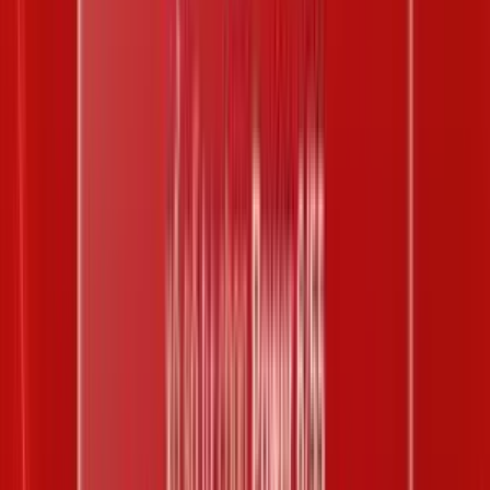
Keno
/
Keno 14-06-2026
/
Kỳ #0284788
C
Chẵn
7
>
Lớn
9
L
Lẻ
13
<
Nhỏ
11
04
05
06
07
13
19
22
24
29
35
40
41
43
47
49
52
61
69