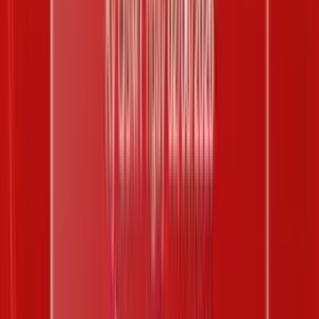
6
KQ Xổ Số Hôm Nay
Miền Bắc
Thái Bình
ĐT 123
Thần tài 4
Miền Nam
Đà Lạt
Tiền Giang
Kiên Giang
Miền Trung
Khánh Hòa
Kon Tum
Vietlott
Mega645
Loto535
Keno
Bingo
Kết quả XS Keno ngày 14-06-
2026