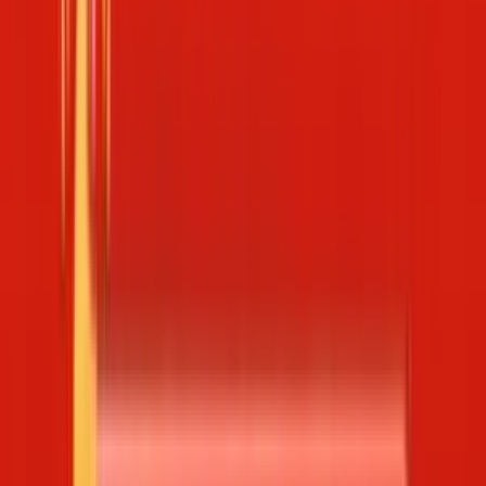
Phân tích
Phân tích XSMB
Phân tích XSMT
Phân tích XSMN
Phân tích
Vietlott
Thống kê
Thống kê giải đặc biệt
Thống kê xuất hiện giải đặc biệt
Thống
kê loto gan
Thống kê cặp lô tô cùng về
Thống kê lô kép
Thống
kê số lần xuất hiện 00-99
Thống kê đầu đuôi
Thống kê tần suất
lần xuất hiện
Thống kê tần suất xuất hiện lô tô
Thống kê tần
suất cặp lô tô
Thống kê tần suất Mega 645
Thống kê số gan