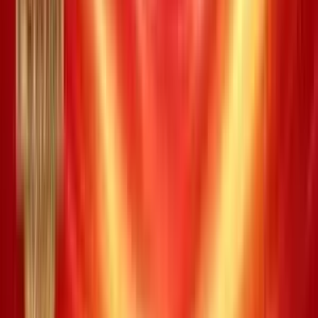
Trùng 06 trong 20 số
500.000 đ
2
Trùng 05 trong 20 số
50.000 đ
2
Trùng 04 trong 20 số
10.000 đ
21
Trùng 00 trong 20 số
10.000 đ
10
Xác định kết quả
Giá trị trúng thưởng
Số lượng
Trùng 07 trong 20 số
40.000.000 đ
0
Trùng 06 trong 20 số
1.200.000 đ
0
Trùng 05 trong 20 số
100.000 đ
9
Trùng 04 trong 20 số
20.000 đ
22
Trùng 03 trong 20 số
10.000 đ
77
Xác định kết quả
Giá trị trúng thưởng
Số lượng
Trùng 06 trong 20 số
12.500.000 đ
0
Trùng 05 trong 20 số
450.000 đ
1
Trùng 04 trong 20 số
40.000 đ
16
Trùng 03 trong 20 số
10.000 đ
36
Xác định kết quả
Giá trị trúng thưởng
Số lượng
Trùng 05 trong 20 số
4.400.000 đ
0
Trùng 04 trong 20 số
0 đ
5
Trùng 03 trong 20 số
10.000 đ
34