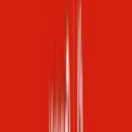
Trang chủ