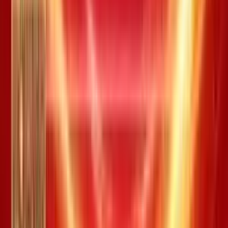
Xác định kết quả
Giá trị trúng thưởng
Số lượng
Trùng 10 trong 20 số
2.000.000.000 đ
0
Trùng 09 trong 20 số
150.000.000 đ
0
Trùng 08 trong 20 số
8.000.000 đ
0
Trùng 07 trong 20 số
710.000 đ
1
Trùng 06 trong 20 số
80.000 đ
10
Trùng 05 trong 20 số
20.000 đ
45
Trùng 00 trong 20 số
10.000 đ
25
Xác định kết quả
Giá trị trúng thưởng
Số lượng
Trùng 09 trong 20 số
800.000.000 đ
0
Trùng 08 trong 20 số
12.000.000 đ
0
Trùng 07 trong 20 số
1.500.000 đ
0
Trùng 06 trong 20 số
150.000 đ
0
Trùng 05 trong 20 số
30.000 đ
12
Trùng 04 trong 20 số
10.000 đ
43
Trùng 00 trong 20 số
10.000 đ
16
Xác định kết quả
Giá trị trúng thưởng
Số lượng
Trùng 08 trong 20 số
200.000.000 đ
0
Trùng 07 trong 20 số
5.000.000 đ
0