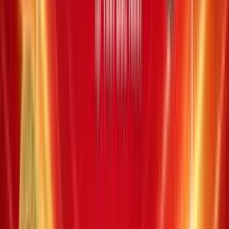
Hòa lớn nhỏ 10 số từ 01 đến 40 và 10
26.000 đ
0
số từ 41 đến 80
Nhỏ từ 11 hoặc 12 số từ 01-40
10.000 đ
0
Nhỏ từ 13 số trở lên từ 01 đến 40
26.000 đ
0
Chi tiết
Xổ số Keno kỳ
#
0284905
C
Chẵn
11
>
Lớn
10
L
Lẻ
9
<
Nhỏ
10
01
06
09
16
18
19
22
23
29
32