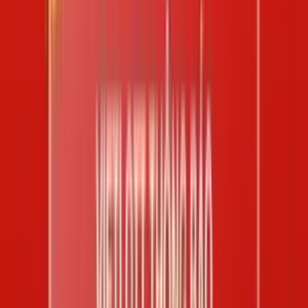
Đăng nhập