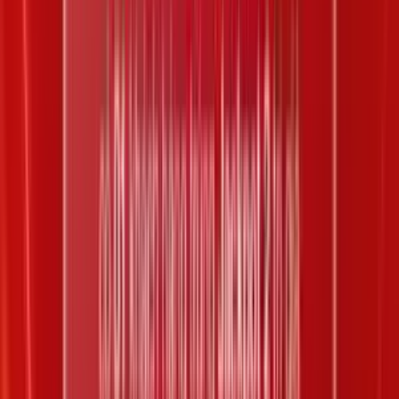
Trùng 00 trong 20 số
10.000 đ
37
Xác định kết quả
Giá trị trúng thưởng
Số lượng
Trùng 09 trong 20 số
800.000.000 đ
0
Trùng 08 trong 20 số
12.000.000 đ
0
Trùng 07 trong 20 số
1.500.000 đ
0
Trùng 06 trong 20 số
150.000 đ
6
Trùng 05 trong 20 số
30.000 đ
13
Trùng 04 trong 20 số
10.000 đ
45
Trùng 00 trong 20 số
10.000 đ
15
Xác định kết quả
Giá trị trúng thưởng
Số lượng
Trùng 08 trong 20 số
200.000.000 đ
0
Trùng 07 trong 20 số
5.000.000 đ
0
Trùng 06 trong 20 số
500.000 đ
0
Trùng 05 trong 20 số
50.000 đ
4
Trùng 04 trong 20 số
10.000 đ
30
Trùng 00 trong 20 số
10.000 đ
22
Xác định kết quả
Giá trị trúng thưởng
Số lượng
Trùng 07 trong 20 số
40.000.000 đ
0
Trùng 06 trong 20 số
1.200.000 đ
3