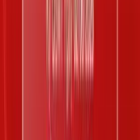
KQ Xổ Số Hôm Nay
Miền Bắc
Quảng Ninh
ĐT 123
Thần tài 4
Miền Nam
Bến Tre
Vũng Tàu
Bạc Liêu
Miền Trung
Đắk Lắk
Quảng Nam
Vietlott
Power655
Max3D Pro
Loto535
Keno
Bingo
Kết quả XS Keno ngày 15-06-
2026
Keno
/
Keno 15-06-2026
/
Kỳ #0284907