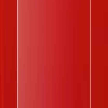
Trang chủ
/
Kết quả xổ số Vietlott
/
XS Keno
/
Ngày 15-06-2026
Tháng
8
/
2026
T2
T3
T4
T5
T6
T7
CN
27
28
29
30
31
1
2
3
4
5
6
7
8
9
10
11
12
13