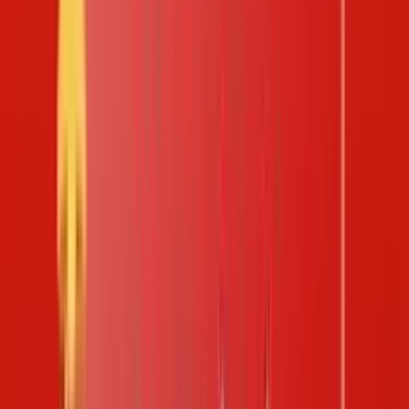
Sổ Mơ
API Cho nhà phát triển
Hôm nay:
Thứ ba
ngày
11
/
08
/
2026