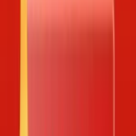
Mega 645
Thống kê tần suất Power 655
Thống kê số gan
Power 655
Thống kê tần suất Loto 535
Thống kê số gan Lotto
535
Thống kê tần suất Vietlott Keno
Thống kê gan Vietlott
Keno
Thống kê đầu đuôi Vietlott Keno
Thống kê chẵn lẻ
Vietlott Keno
Thống kê lớn nhỏ Vietlott Keno
Tin tức