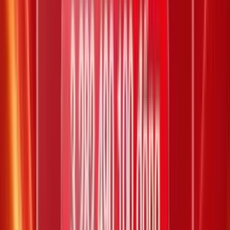
Chi tiết
>>>
Xem KQXS
Keno
hôm nay
<<<
Xổ số Keno kỳ
#
0284906
C
Chẵn
11
>
Lớn
9
L
Lẻ
9
<
Nhỏ
11
02
03
05
14
15
21
22
28
31
34
40
42
45
56