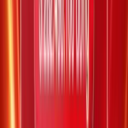
58
67
69
74
76
79
Chọn 10 số
Chọn 9 số
Chọn 8 số
Chọn 7 số
Chọn 6 số
Chọn 5 số
Chọn 4 số
Chọn 3 số
Chọn 2 số
Chọn 1 số
Chẵn / Lẻ
Lớn / Nhỏ
Xác định kết quả
Giá trị trúng thưởng
Số lượng
Trùng 10 trong 20 số
2.000.000.000 đ
0
Trùng 09 trong 20 số
150.000.000 đ
0