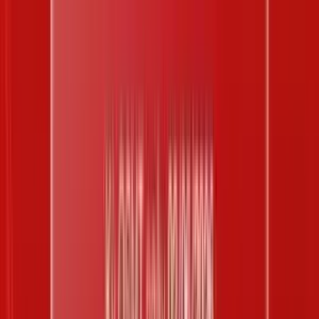
14
15
16
17
18
19
20
21
22
23
24
25
26
27
28
29
30
31
1
2
3
4
5
6