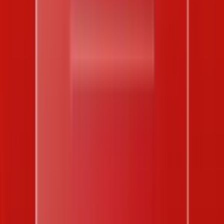
Vietlott Keno
Thống kê lớn nhỏ Vietlott Keno
Trực tiếp
Trực tiếp xổ số Miền Bắc
Trực tiếp xổ số Miền Trung
Trực tiếp
xổ số Miền Nam
Trực tiếp xổ số Vietlott Mega 6/45
Trực tiếp
xổ số Vietlott Power 6/55
Tin tức
Sổ Mơ
Nhà phát triển