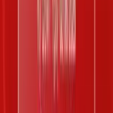
4
5
6
KQ Xổ Số Hôm Nay
Miền Bắc
Hải Phòng
ĐT 123
Thần tài 4
Miền Nam
Bình Dương
Vĩnh Long
Trà Vinh
Miền Trung
Ninh Thuận
Gia Lai
Vietlott
Mega645
Max3D
Loto535
Keno
Bingo
Kết quả XS Keno ngày 23-06-
2026