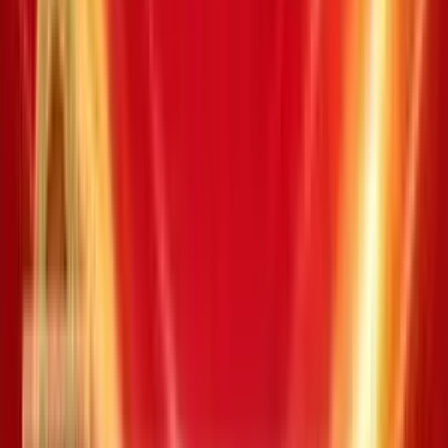
28
35
47
49
51
56
58
60
61
62
64
68
77
Chọn 10 số
Chọn 9 số
Chọn 8 số
Chọn 7 số
Chọn 6 số
Chọn 5 số
Chọn 4 số
Chọn 3 số
Chọn 2 số
Chọn 1 số