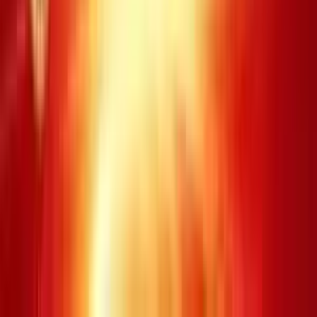
13 hoặc 14 số là số lẻ
40.000 đ
0
15 số trở lên là số lẻ
200.000 đ
0
Giá trị trúng
Số
Xác định kết quả
thưởng
lượng
Lớn từ 13 số trở lên từ 41-80
26.000 đ
0
Lớn từ 11 hoặc 12 số từ 41-80
10.000 đ
0
Hòa lớn nhỏ 10 số từ 01 đến 40 và 10
26.000 đ
0
số từ 41 đến 80
Nhỏ từ 11 hoặc 12 số từ 01-40
10.000 đ
0
Nhỏ từ 13 số trở lên từ 01 đến 40
26.000 đ
0
Chi tiết
Xổ số Keno kỳ
#
0285856
C
Chẵn
8
>
Lớn
11
L
Lẻ
12
<
Nhỏ
9
01
03