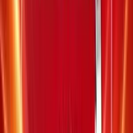
Trùng 05 trong 20 số
50.000 đ
5
Trùng 04 trong 20 số
10.000 đ
8
Trùng 00 trong 20 số
10.000 đ
20
Xác định kết quả
Giá trị trúng thưởng
Số lượng
Trùng 07 trong 20 số
40.000.000 đ
0
Trùng 06 trong 20 số
1.200.000 đ
1
Trùng 05 trong 20 số
100.000 đ
6
Trùng 04 trong 20 số
20.000 đ
18
Trùng 03 trong 20 số
10.000 đ
53
Xác định kết quả
Giá trị trúng thưởng
Số lượng
Trùng 06 trong 20 số
12.500.000 đ
0
Trùng 05 trong 20 số
450.000 đ
1
Trùng 04 trong 20 số
40.000 đ
3
Trùng 03 trong 20 số
10.000 đ
29
Xác định kết quả
Giá trị trúng thưởng
Số lượng
Trùng 05 trong 20 số
4.400.000 đ
0
Trùng 04 trong 20 số
0 đ
6
Trùng 03 trong 20 số
10.000 đ
15
Xác định kết quả
Giá trị trúng thưởng
Số lượng