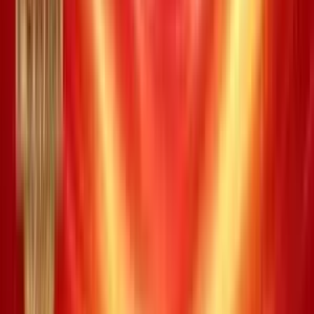
Trùng 08 trong 20 số
200.000.000 đ
0
Trùng 07 trong 20 số
5.000.000 đ
0
Trùng 06 trong 20 số
500.000 đ
0
Trùng 05 trong 20 số
50.000 đ
5
Trùng 04 trong 20 số
10.000 đ
20
Trùng 00 trong 20 số
10.000 đ
14
Xác định kết quả
Giá trị trúng thưởng
Số lượng
Trùng 07 trong 20 số
40.000.000 đ
0
Trùng 06 trong 20 số
1.200.000 đ
0
Trùng 05 trong 20 số
100.000 đ
2
Trùng 04 trong 20 số
20.000 đ
21
Trùng 03 trong 20 số
10.000 đ
66
Xác định kết quả
Giá trị trúng thưởng
Số lượng
Trùng 06 trong 20 số
12.500.000 đ
0
Trùng 05 trong 20 số
450.000 đ
3
Trùng 04 trong 20 số
40.000 đ
8
Trùng 03 trong 20 số
10.000 đ
33
Xác định kết quả
Giá trị trúng thưởng
Số lượng
Trùng 05 trong 20 số
4.400.000 đ
0