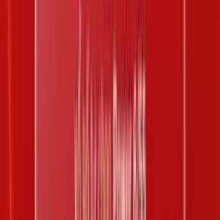
Keno
/
Keno 23-06-2026
/
Kỳ #0285859
C
Chẵn
3
>
Lớn
10
L
Lẻ
17
<
Nhỏ
10
01
03
04
05
07
09
16
21
29
39
41
43
51
52
55
57