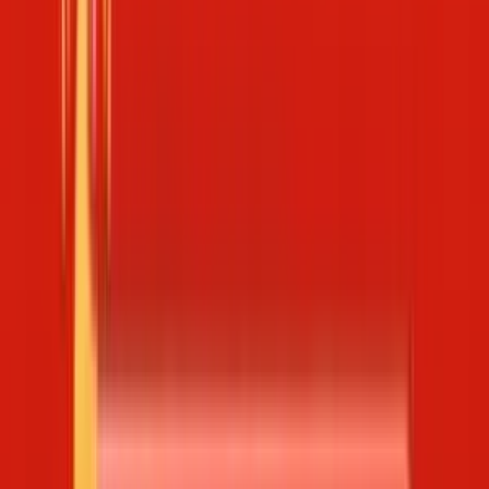
Phân tích
Phân tích XSMB
Phân tích XSMT
Phân tích XSMN
Phân tích
Vietlott
Thống kê
Thống kê giải đặc biệt
Thống kê xuất hiện giải đặc biệt
Thống
kê loto gan
Thống kê cặp lô tô cùng về
Thống kê lô kép
Thống
kê số lần xuất hiện 00-99
Thống kê đầu đuôi
Thống kê tần suất
lần xuất hiện
Thống kê tần suất xuất hiện lô tô
Thống kê tần
suất cặp lô tô
Thống kê tần suất Mega 645
Thống kê số gan