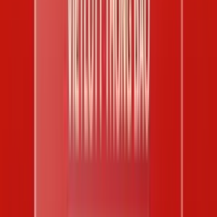
Miền Bắc
XS Miền Bắc
XS Điện toán 123
XS Điện toán 6x36
XS Điện toán
thần tài
Miền Trung
Miền Nam
Vietlott
Power 6/55
Mega 6/45
Lotto 5/35
Max 3D / Max 3D+
Max 3D
Pro
Keno
Bingo 18
Phân tích
Phân tích XSMB
Phân tích XSMT
Phân tích XSMN
Phân tích
Vietlott
Thống kê
Thống kê giải đặc biệt
Thống kê xuất hiện giải đặc biệt
Thống
kê loto gan
Thống kê cặp lô tô cùng về
Thống kê lô kép
Thống
kê số lần xuất hiện 00-99
Thống kê đầu đuôi
Thống kê tần suất
lần xuất hiện
Thống kê tần suất xuất hiện lô tô
Thống kê tần
suất cặp lô tô
Thống kê tần suất Mega 645
Thống kê số gan
Mega 645
Thống kê tần suất Power 655
Thống kê số gan
Power 655
Thống kê tần suất Loto 535
Thống kê số gan Lotto
535
Thống kê tần suất Vietlott Keno
Thống kê gan Vietlott
Keno
Thống kê đầu đuôi Vietlott Keno
Thống kê chẵn lẻ