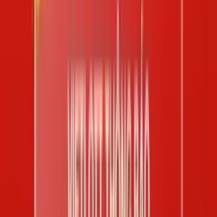
Đăng nhập