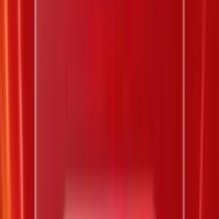
Trùng 03 trong 20 số
200.000 đ
2
Trùng 02 trong 20 số
20.000 đ
48
Xác định kết quả
Giá trị trúng thưởng
Số lượng
Trùng 02 trong 20 số
90.000 đ
22
Xác định kết quả
Giá trị trúng thưởng
Số lượng
Trùng 01 trong 20 số
20.000 đ
17
Xác định kết quả
Giá trị trúng thưởng
Số lượng
15 số trở lên là số chẵn
200.000 đ
0
13 hoặc 14 số là số chẵn
40.000 đ
0
11 hoặc 12 số là số chẵn
20.000 đ
0
Hòa 10 số chẵn và 10 số lẻ
20.000 đ
0
11 hoặc 12 số là số lẻ
20.000 đ
0
13 hoặc 14 số là số lẻ
40.000 đ
0
15 số trở lên là số lẻ
200.000 đ
22
Giá trị trúng
Số
Xác định kết quả
thưởng
lượng
Lớn từ 13 số trở lên từ 41-80
26.000 đ
0
Lớn từ 11 hoặc 12 số từ 41-80
10.000 đ
0
Hòa lớn nhỏ 10 số từ 01 đến 40 và 10
26.000 đ
5