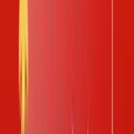
Sổ Mơ
API Cho nhà phát triển
Hôm nay:
Thứ năm
ngày
06
/
08
/
2026