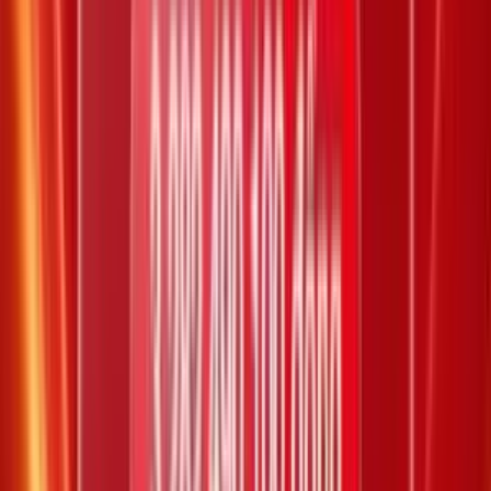
- Trường hợp có sự thay đổi về số lượng, cơ cấu và giá
trị của các giải thưởng, Vietlott sẽ có thông báo bổ sung.
Chi tiết
>>>
Xem KQXS
Keno
hôm nay
<<<
Xổ số Keno kỳ
#
0282407
C
Chẵn
11
>
Lớn
12
L
Lẻ
9
<
Nhỏ
8
04
05
06
09
11
13
17
26
44
50