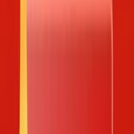
Mega 645
Thống kê tần suất Power 655
Thống kê số gan
Power 655
Thống kê tần suất Loto 535
Thống kê số gan Lotto
535
Thống kê tần suất Vietlott Keno
Thống kê gan Vietlott
Keno
Thống kê đầu đuôi Vietlott Keno
Thống kê chẵn lẻ
Vietlott Keno
Thống kê lớn nhỏ Vietlott Keno
Tin tức