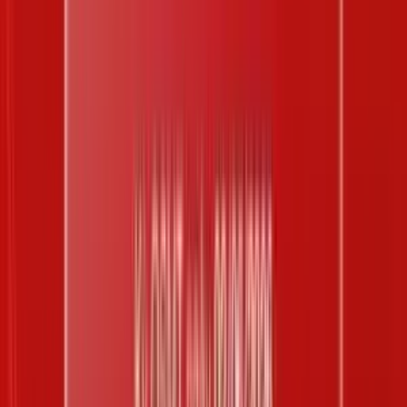
10
11
12
13
14
15
16
17
18
19
20
21
22
23
24
25
26
27
28
29
30
31
1
2