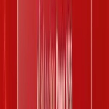
2026
Keno
/
Keno 25-05-2026
/
Kỳ #0282408
C
Chẵn
11
>
Lớn
9
L
Lẻ
9
<
Nhỏ
11
05
06
07
10
13
15
26
28
31
34
36
41
42
50
56