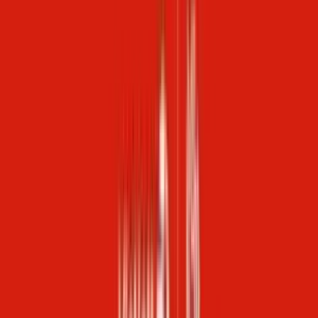
Trang chủ