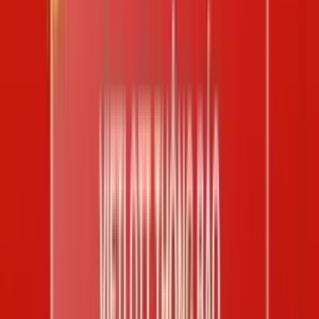
Đăng nhập