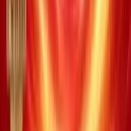
Xác định kết quả
Giá trị trúng thưởng
Số lượng
Trùng 08 trong 20 số
200.000.000 đ
0
Trùng 07 trong 20 số
5.000.000 đ
0
Trùng 06 trong 20 số
500.000 đ
1
Trùng 05 trong 20 số
50.000 đ
8
Trùng 04 trong 20 số
10.000 đ
38
Trùng 00 trong 20 số
10.000 đ
14
Xác định kết quả
Giá trị trúng thưởng
Số lượng
Trùng 07 trong 20 số
40.000.000 đ
0
Trùng 06 trong 20 số
1.200.000 đ
0
Trùng 05 trong 20 số
100.000 đ
5
Trùng 04 trong 20 số
20.000 đ
32
Trùng 03 trong 20 số
10.000 đ
100
Xác định kết quả
Giá trị trúng thưởng
Số lượng
Trùng 06 trong 20 số
12.500.000 đ
0
Trùng 05 trong 20 số
450.000 đ
3
Trùng 04 trong 20 số
40.000 đ
11
Trùng 03 trong 20 số
10.000 đ
80
Xác định kết quả
Giá trị trúng thưởng
Số lượng