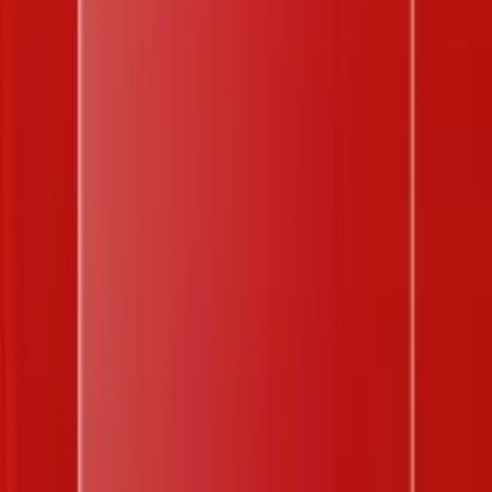
Trang chủ
/
Kết quả xổ số Vietlott
/
XS Keno
/
Ngày 26-05-2026
Tháng
8
/
2026
T2
T3
T4
T5
T6
T7
CN
27
28
29
30
31
1
2
3
4
5
6
7
8
9
10
11
12