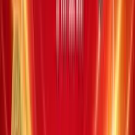
Lớn từ 11 hoặc 12 số từ 41-80
10.000 đ
0
Hòa lớn nhỏ 10 số từ 01 đến 40 và 10
26.000 đ
0
số từ 41 đến 80
Nhỏ từ 11 hoặc 12 số từ 01-40
10.000 đ
0
Nhỏ từ 13 số trở lên từ 01 đến 40
26.000 đ
0
Chi tiết
Xổ số Keno kỳ
#
0282525
C
Chẵn
8
>
Lớn
11
L
Lẻ
12
<
Nhỏ
9
02
04
16
17
21
25
27
31
40