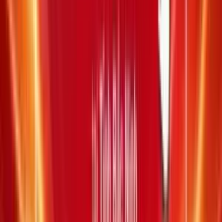
Trùng 02 trong 20 số
10.000 đ
19
Xác định kết quả
Giá trị trúng thưởng
Số lượng
Trùng 03 trong 20 số
200.000 đ
31
Trùng 02 trong 20 số
20.000 đ
38
Xác định kết quả
Giá trị trúng thưởng
Số lượng
Trùng 02 trong 20 số
90.000 đ
18
Xác định kết quả
Giá trị trúng thưởng
Số lượng
Trùng 01 trong 20 số
20.000 đ
62
Xác định kết quả
Giá trị trúng thưởng
Số lượng
15 số trở lên là số chẵn
200.000 đ
0
13 hoặc 14 số là số chẵn
40.000 đ
0
11 hoặc 12 số là số chẵn
20.000 đ
0
Hòa 10 số chẵn và 10 số lẻ
20.000 đ
0
11 hoặc 12 số là số lẻ
20.000 đ
0
13 hoặc 14 số là số lẻ
40.000 đ
0
15 số trở lên là số lẻ
200.000 đ
0
Giá trị trúng
Số
Xác định kết quả
thưởng
lượng
Lớn từ 13 số trở lên từ 41-80
26.000 đ
0