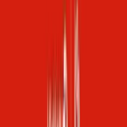
Trang chủ