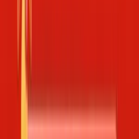
Phân tích
Phân tích XSMB
Phân tích XSMT
Phân tích XSMN
Phân tích
Vietlott
Thống kê
Thống kê giải đặc biệt
Thống kê xuất hiện giải đặc biệt
Thống
kê loto gan
Thống kê cặp lô tô cùng về
Thống kê lô kép
Thống
kê số lần xuất hiện 00-99
Thống kê đầu đuôi
Thống kê tần suất
lần xuất hiện
Thống kê tần suất xuất hiện lô tô
Thống kê tần
suất cặp lô tô
Thống kê tần suất Mega 645
Thống kê số gan