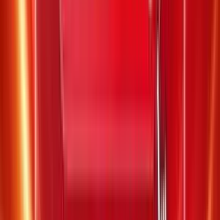
Trùng 08 trong 20 số
8.000.000 đ
0
Trùng 07 trong 20 số
710.000 đ
0
Trùng 06 trong 20 số
80.000 đ
15
Trùng 05 trong 20 số
20.000 đ
29
Trùng 00 trong 20 số
10.000 đ
23
Xác định kết quả
Giá trị trúng thưởng
Số lượng
Trùng 09 trong 20 số
800.000.000 đ
0
Trùng 08 trong 20 số
12.000.000 đ
0
Trùng 07 trong 20 số
1.500.000 đ
0
Trùng 06 trong 20 số
150.000 đ
0
Trùng 05 trong 20 số
30.000 đ
12
Trùng 04 trong 20 số
10.000 đ
27
Trùng 00 trong 20 số
10.000 đ
28
Xác định kết quả
Giá trị trúng thưởng
Số lượng
Trùng 08 trong 20 số
200.000.000 đ
0
Trùng 07 trong 20 số
5.000.000 đ
0
Trùng 06 trong 20 số
500.000 đ
0
Trùng 05 trong 20 số
50.000 đ
4
Trùng 04 trong 20 số
10.000 đ
12