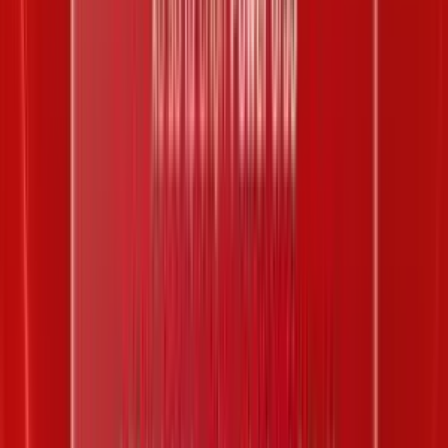
71
79
Chọn 10 số
Chọn 9 số
Chọn 8 số
Chọn 7 số
Chọn 6 số
Chọn 5 số
Chọn 4 số
Chọn 3 số
Chọn 2 số
Chọn 1 số
Chẵn / Lẻ
Lớn / Nhỏ
Xác định kết quả
Giá trị trúng thưởng
Số lượng
Trùng 10 trong 20 số
2.000.000.000 đ
0
Trùng 09 trong 20 số
150.000.000 đ
0
Trùng 08 trong 20 số
8.000.000 đ
0
Trùng 07 trong 20 số
710.000 đ
1
Trùng 06 trong 20 số
80.000 đ
19