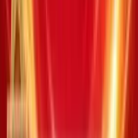
46
47
50
63
64
67
71
72
73
75
77
Chọn 10 số
Chọn 9 số
Chọn 8 số
Chọn 7 số
Chọn 6 số
Chọn 5 số
Chọn 4 số
Chọn 3 số
Chọn 2 số
Chọn 1 số
Chẵn / Lẻ
Lớn / Nhỏ