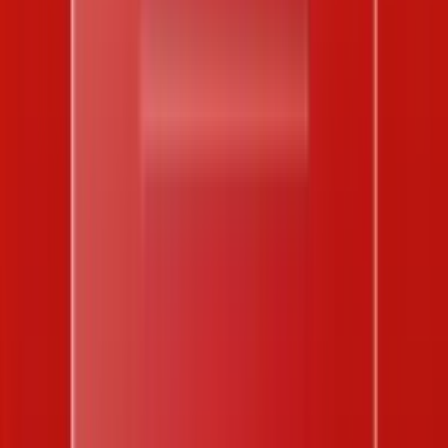
Vietlott Keno
Thống kê lớn nhỏ Vietlott Keno
Trực tiếp
Trực tiếp xổ số Miền Bắc
Trực tiếp xổ số Miền Trung
Trực tiếp
xổ số Miền Nam
Trực tiếp xổ số Vietlott Mega 6/45
Trực tiếp
xổ số Vietlott Power 6/55
Tin tức
Sổ Mơ
Nhà phát triển