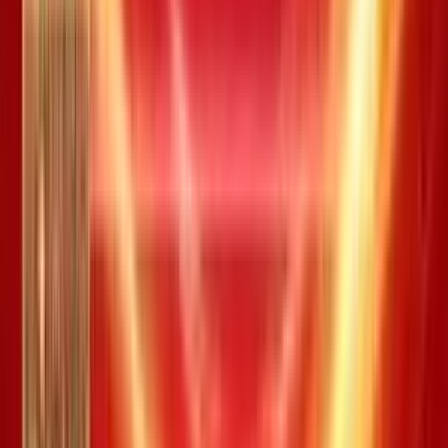
Xác định kết quả
Giá trị trúng thưởng
Số lượng
Trùng 10 trong 20 số
2.000.000.000 đ
0
Trùng 09 trong 20 số
150.000.000 đ
0
Trùng 08 trong 20 số
8.000.000 đ
0
Trùng 07 trong 20 số
710.000 đ
1
Trùng 06 trong 20 số
80.000 đ
13
Trùng 05 trong 20 số
20.000 đ
50
Trùng 00 trong 20 số
10.000 đ
50
Xác định kết quả
Giá trị trúng thưởng
Số lượng
Trùng 09 trong 20 số
800.000.000 đ
0
Trùng 08 trong 20 số
12.000.000 đ
0
Trùng 07 trong 20 số
1.500.000 đ
0
Trùng 06 trong 20 số
150.000 đ
1
Trùng 05 trong 20 số
30.000 đ
7
Trùng 04 trong 20 số
10.000 đ
38
Trùng 00 trong 20 số
10.000 đ
15
Xác định kết quả
Giá trị trúng thưởng
Số lượng
Trùng 08 trong 20 số
200.000.000 đ
0