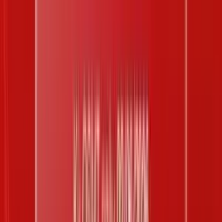
13
14
15
16
17
18
19
20
21
22
23
24
25
26
27
28
29
30
31
1
2
3
4
5