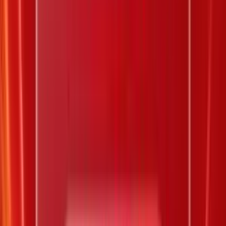
Xác định kết quả
Giá trị trúng thưởng
Số lượng
Trùng 02 trong 20 số
90.000 đ
11
Xác định kết quả
Giá trị trúng thưởng
Số lượng
Trùng 01 trong 20 số
20.000 đ
1
Xác định kết quả
Giá trị trúng thưởng
Số lượng
15 số trở lên là số chẵn
200.000 đ
0
13 hoặc 14 số là số chẵn
40.000 đ
0
11 hoặc 12 số là số chẵn
20.000 đ
0
Hòa 10 số chẵn và 10 số lẻ
20.000 đ
0
11 hoặc 12 số là số lẻ
20.000 đ
0
13 hoặc 14 số là số lẻ
40.000 đ
0
15 số trở lên là số lẻ
200.000 đ
0
Giá trị trúng
Số
Xác định kết quả
thưởng
lượng
Lớn từ 13 số trở lên từ 41-80
26.000 đ
0
Lớn từ 11 hoặc 12 số từ 41-80
10.000 đ
0
Hòa lớn nhỏ 10 số từ 01 đến 40 và 10
26.000 đ
0
số từ 41 đến 80
Nhỏ từ 11 hoặc 12 số từ 01-40
10.000 đ
0