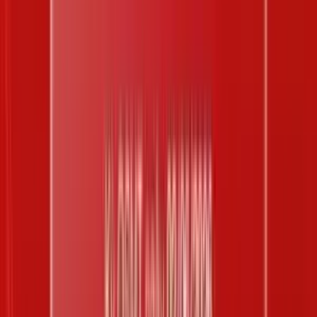
13
14
15
16
17
18
19
20
21
22
23
24
25
26
27
28
29
30
31
1
2
3
4
5