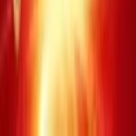
15 số trở lên là số lẻ
200.000 đ
0
Giá trị trúng
Số
Xác định kết quả
thưởng
lượng
Lớn từ 13 số trở lên từ 41-80
26.000 đ
0
Lớn từ 11 hoặc 12 số từ 41-80
10.000 đ
12
Hòa lớn nhỏ 10 số từ 01 đến 40 và 10
26.000 đ
0
số từ 41 đến 80
Nhỏ từ 11 hoặc 12 số từ 01-40
10.000 đ
0
Nhỏ từ 13 số trở lên từ 01 đến 40
26.000 đ
0
Chi tiết
Xổ số Keno kỳ
#
0257180
C
Chẵn
8
>
Lớn
9
L
Lẻ
12
<
Nhỏ
11
01
07
10
16