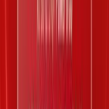
69
72
Chọn 10 số
Chọn 9 số
Chọn 8 số
Chọn 7 số
Chọn 6 số
Chọn 5 số
Chọn 4 số
Chọn 3 số
Chọn 2 số
Chọn 1 số
Chẵn / Lẻ
Lớn / Nhỏ
Xác định kết quả
Giá trị trúng thưởng
Số lượng
Trùng 10 trong 20 số
2.000.000.000 đ
0
Trùng 09 trong 20 số
150.000.000 đ
0
Trùng 08 trong 20 số
8.000.000 đ
0
Trùng 07 trong 20 số
710.000 đ
0
Trùng 06 trong 20 số
80.000 đ
2