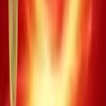
Trùng 03 trong 20 số
10.000 đ
14
Xác định kết quả
Giá trị trúng thưởng
Số lượng
Trùng 04 trong 20 số
400.000 đ
2
Trùng 03 trong 20 số
50.000 đ
4
Trùng 02 trong 20 số
10.000 đ
22
Xác định kết quả
Giá trị trúng thưởng
Số lượng
Trùng 03 trong 20 số
200.000 đ
7
Trùng 02 trong 20 số
20.000 đ
35
Xác định kết quả
Giá trị trúng thưởng
Số lượng
Trùng 02 trong 20 số
90.000 đ
17
Xác định kết quả
Giá trị trúng thưởng
Số lượng
Trùng 01 trong 20 số
20.000 đ
0
Xác định kết quả
Giá trị trúng thưởng
Số lượng
15 số trở lên là số chẵn
200.000 đ
0
13 hoặc 14 số là số chẵn
40.000 đ
0
11 hoặc 12 số là số chẵn
20.000 đ
12
Hòa 10 số chẵn và 10 số lẻ
20.000 đ
0
11 hoặc 12 số là số lẻ
20.000 đ
0
13 hoặc 14 số là số lẻ
40.000 đ
0