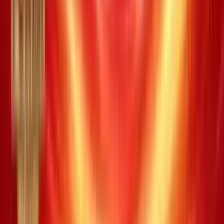
Trùng 07 trong 20 số
5.000.000 đ
0
Trùng 06 trong 20 số
500.000 đ
2
Trùng 05 trong 20 số
50.000 đ
5
Trùng 04 trong 20 số
10.000 đ
12
Trùng 00 trong 20 số
10.000 đ
9
Xác định kết quả
Giá trị trúng thưởng
Số lượng
Trùng 07 trong 20 số
40.000.000 đ
0
Trùng 06 trong 20 số
1.200.000 đ
0
Trùng 05 trong 20 số
100.000 đ
1
Trùng 04 trong 20 số
20.000 đ
18
Trùng 03 trong 20 số
10.000 đ
75
Xác định kết quả
Giá trị trúng thưởng
Số lượng
Trùng 06 trong 20 số
12.500.000 đ
0
Trùng 05 trong 20 số
450.000 đ
0
Trùng 04 trong 20 số
40.000 đ
2
Trùng 03 trong 20 số
10.000 đ
30
Xác định kết quả
Giá trị trúng thưởng
Số lượng
Trùng 05 trong 20 số
4.400.000 đ
0
Trùng 04 trong 20 số
0 đ
2