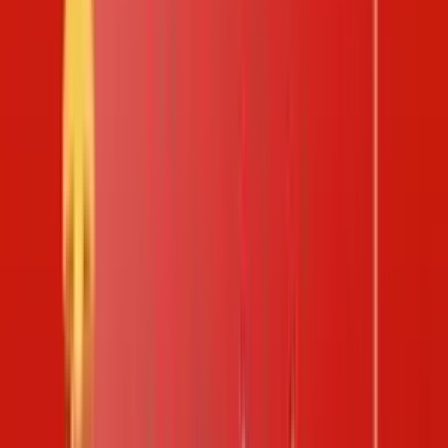
Sổ Mơ
API Cho nhà phát triển
Hôm nay:
Chủ nhật
ngày
09
/
08
/
2026