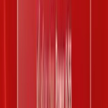
Keno
/
Keno 25-10-2025
/
Kỳ #0257183
C
Chẵn
8
>
Lớn
10
L
Lẻ
12
<
Nhỏ
10
04
05
06
12
15
17
24
30
33
37
41
42
43
45
49
60
61
63