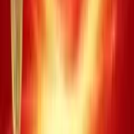
Trùng 04 trong 20 số
0 đ
0
Trùng 03 trong 20 số
10.000 đ
70
Xác định kết quả
Giá trị trúng thưởng
Số lượng
Trùng 04 trong 20 số
400.000 đ
0
Trùng 03 trong 20 số
50.000 đ
0
Trùng 02 trong 20 số
10.000 đ
61
Xác định kết quả
Giá trị trúng thưởng
Số lượng
Trùng 03 trong 20 số
200.000 đ
2
Trùng 02 trong 20 số
20.000 đ
10
Xác định kết quả
Giá trị trúng thưởng
Số lượng
Trùng 02 trong 20 số
90.000 đ
2
Xác định kết quả
Giá trị trúng thưởng
Số lượng
Trùng 01 trong 20 số
20.000 đ
36
Xác định kết quả
Giá trị trúng thưởng
Số lượng
15 số trở lên là số chẵn
200.000 đ
0
13 hoặc 14 số là số chẵn
40.000 đ
0
11 hoặc 12 số là số chẵn
20.000 đ
0
Hòa 10 số chẵn và 10 số lẻ
20.000 đ
0
11 hoặc 12 số là số lẻ
20.000 đ
20