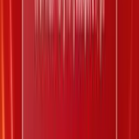
Trùng 07 trong 20 số
40.000.000 đ
0
Trùng 06 trong 20 số
1.200.000 đ
0
Trùng 05 trong 20 số
100.000 đ
4
Trùng 04 trong 20 số
20.000 đ
23
Trùng 03 trong 20 số
10.000 đ
67
Xác định kết quả
Giá trị trúng thưởng
Số lượng
Trùng 06 trong 20 số
12.500.000 đ
0
Trùng 05 trong 20 số
450.000 đ
0
Trùng 04 trong 20 số
40.000 đ
7
Trùng 03 trong 20 số
10.000 đ
63
Xác định kết quả
Giá trị trúng thưởng
Số lượng
Trùng 05 trong 20 số
4.400.000 đ
0
Trùng 04 trong 20 số
0 đ
5
Trùng 03 trong 20 số
10.000 đ
32
Xác định kết quả
Giá trị trúng thưởng
Số lượng
Trùng 04 trong 20 số
400.000 đ
0
Trùng 03 trong 20 số
50.000 đ
14
Trùng 02 trong 20 số
10.000 đ
43
Xác định kết quả
Giá trị trúng thưởng
Số lượng