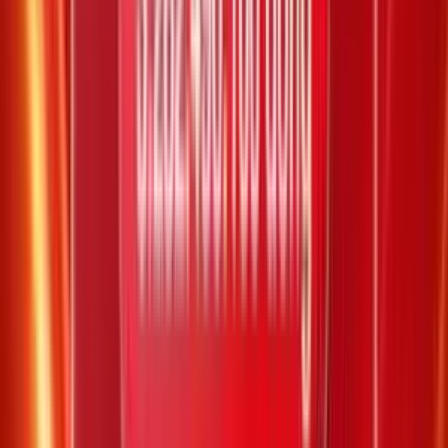
27
30
36
54
56
57
59
69
71
Chọn 10 số
Chọn 9 số
Chọn 8 số
Chọn 7 số
Chọn 6 số
Chọn 5 số
Chọn 4 số
Chọn 3 số
Chọn 2 số
Chọn 1 số
Chẵn / Lẻ
Lớn / Nhỏ
Xác định kết quả
Giá trị trúng thưởng
Số lượng