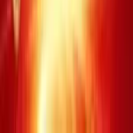
13 hoặc 14 số là số lẻ
40.000 đ
0
15 số trở lên là số lẻ
200.000 đ
0
Giá trị trúng
Số
Xác định kết quả
thưởng
lượng
Lớn từ 13 số trở lên từ 41-80
26.000 đ
0
Lớn từ 11 hoặc 12 số từ 41-80
10.000 đ
5
Hòa lớn nhỏ 10 số từ 01 đến 40 và 10
26.000 đ
0
số từ 41 đến 80
Nhỏ từ 11 hoặc 12 số từ 01-40
10.000 đ
0
Nhỏ từ 13 số trở lên từ 01 đến 40
26.000 đ
0
Chi tiết
Xổ số Keno kỳ
#
0250040
C
Chẵn
7
>
Lớn
9
L
Lẻ
13
<
Nhỏ
11
05
11