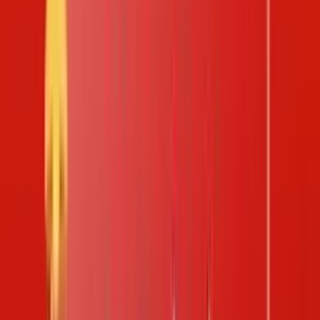
Sổ Mơ
API Cho nhà phát triển
Hôm nay:
Thứ bảy
ngày
08
/
08
/
2026