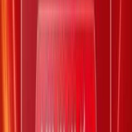
số từ 41 đến 80
Nhỏ từ 11 hoặc 12 số từ 01-40
10.000 đ
0
Nhỏ từ 13 số trở lên từ 01 đến 40
26.000 đ
0
- Tổng giá trị giải thưởng tối đa thanh toán cho hạng giải
trùng 10 số trong 20 số trong một kỳ quay số mở thưởng
không vượt quá 10 tỷ đồng
- Trường hợp trong kỳ quay số mở thưởng có 5 lần trúng
thưởng hoặc ít hơn, mỗi lần trúng thưởng nhận 2 tỷ đồng
tiền thưởng
- Trường hợp trong kỳ quay số mở thưởng có nhiều hơn 5
lần trúng thưởng, giá trị trả thưởng cho mỗi lần trúng
thưởng là 10 tỷ (chia cho) số lần trúng thưởng
- Giá trị trúng thưởng được tính theo số lần tham dự
thưởng của số trúng thưởng (01 lần tham gia mệnh giá
10.000 đồng) nhân với giá trị giải thưởng tương ứng với
01 lần tham dự giải thưởng
- Người trúng thưởng chỉ được lĩnh một hạng giải thưởng
duy nhất ứng với mỗi cách chơi bổ sung.
- Giá trị lĩnh thưởng được tính theo số lần tham gia dự
thưởng của cách chơi bổ sung (01 lần tham gia dự
thưởng mệnh giá 10.000 đồng) nhân với giá trị giải
thưởng tương ứng với 01 lần tham gia dự thưởng
- Trường hợp có sự thay đổi về số lượng, cơ cấu và giá