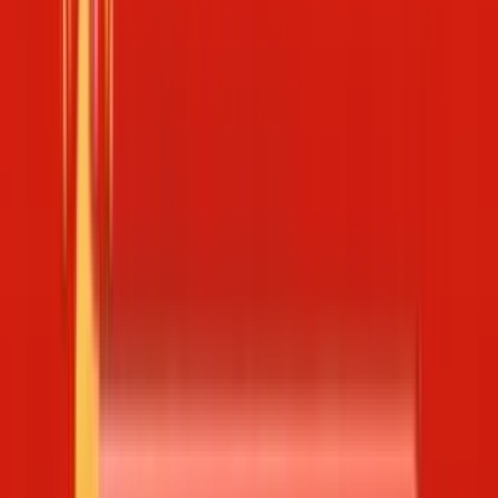
Phân tích
Phân tích XSMB
Phân tích XSMT
Phân tích XSMN
Phân tích
Vietlott
Thống kê
Thống kê giải đặc biệt
Thống kê xuất hiện giải đặc biệt
Thống
kê loto gan
Thống kê cặp lô tô cùng về
Thống kê lô kép
Thống
kê số lần xuất hiện 00-99
Thống kê đầu đuôi
Thống kê tần suất
lần xuất hiện
Thống kê tần suất xuất hiện lô tô
Thống kê tần
suất cặp lô tô
Thống kê tần suất Mega 645
Thống kê số gan