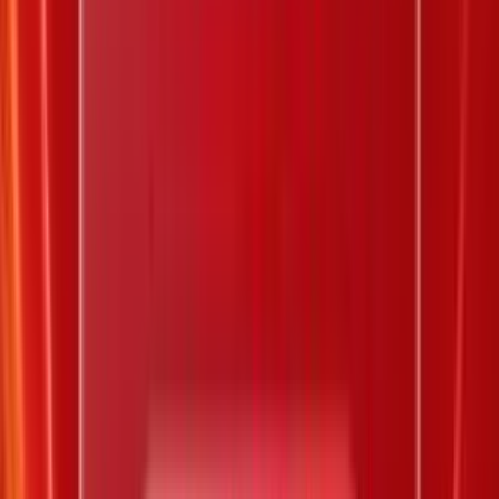
Trùng 03 trong 20 số
200.000 đ
1
Trùng 02 trong 20 số
20.000 đ
10
Xác định kết quả
Giá trị trúng thưởng
Số lượng
Trùng 02 trong 20 số
90.000 đ
16
Xác định kết quả
Giá trị trúng thưởng
Số lượng
Trùng 01 trong 20 số
20.000 đ
1
Xác định kết quả
Giá trị trúng thưởng
Số lượng
15 số trở lên là số chẵn
200.000 đ
0
13 hoặc 14 số là số chẵn
40.000 đ
0
11 hoặc 12 số là số chẵn
20.000 đ
0
Hòa 10 số chẵn và 10 số lẻ
20.000 đ
0
11 hoặc 12 số là số lẻ
20.000 đ
0
13 hoặc 14 số là số lẻ
40.000 đ
0
15 số trở lên là số lẻ
200.000 đ
0
Giá trị trúng
Số
Xác định kết quả
thưởng
lượng
Lớn từ 13 số trở lên từ 41-80
26.000 đ
0
Lớn từ 11 hoặc 12 số từ 41-80
10.000 đ
0
Hòa lớn nhỏ 10 số từ 01 đến 40 và 10
26.000 đ
0