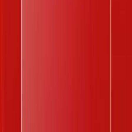
Trang chủ
/
Kết quả xổ số Vietlott
/
XS Keno
/
Ngày 26-08-2025
Tháng
8
/
2026
T2
T3
T4
T5
T6
T7
CN
27
28
29
30
31
1
2
3
4
5
6
7
8
9
10