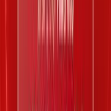
70
71
72
77
Chọn 10 số
Chọn 9 số
Chọn 8 số
Chọn 7 số
Chọn 6 số
Chọn 5 số
Chọn 4 số
Chọn 3 số
Chọn 2 số
Chọn 1 số
Chẵn / Lẻ
Lớn / Nhỏ
Xác định kết quả
Giá trị trúng thưởng
Số lượng
Trùng 10 trong 20 số
2.000.000.000 đ
0
Trùng 09 trong 20 số
150.000.000 đ
0
Trùng 08 trong 20 số
8.000.000 đ
0
Trùng 07 trong 20 số
710.000 đ
0