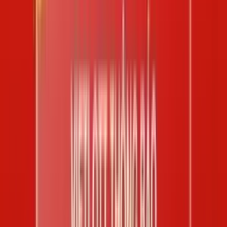
Đăng nhập