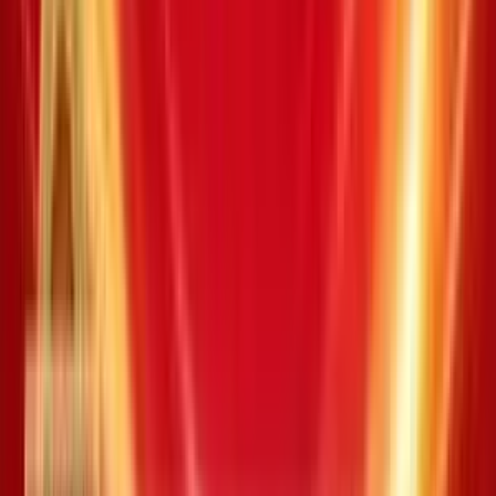
33
36
42
43
49
52
57
58
60
63
65
77
80
Chọn 10 số
Chọn 9 số
Chọn 8 số
Chọn 7 số
Chọn 6 số
Chọn 5 số
Chọn 4 số
Chọn 3 số
Chọn 2 số
Chọn 1 số