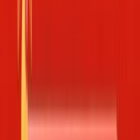
Phân tích
Phân tích XSMB
Phân tích XSMT
Phân tích XSMN
Phân tích
Vietlott
Thống kê
Thống kê giải đặc biệt
Thống kê xuất hiện giải đặc biệt
Thống
kê loto gan
Thống kê cặp lô tô cùng về
Thống kê lô kép
Thống
kê số lần xuất hiện 00-99
Thống kê đầu đuôi
Thống kê tần suất
lần xuất hiện
Thống kê tần suất xuất hiện lô tô
Thống kê tần
suất cặp lô tô
Thống kê tần suất Mega 645
Thống kê số gan