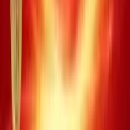
Trùng 04 trong 20 số
0 đ
6
Trùng 03 trong 20 số
10.000 đ
39
Xác định kết quả
Giá trị trúng thưởng
Số lượng
Trùng 04 trong 20 số
400.000 đ
0
Trùng 03 trong 20 số
50.000 đ
2
Trùng 02 trong 20 số
10.000 đ
31
Xác định kết quả
Giá trị trúng thưởng
Số lượng
Trùng 03 trong 20 số
200.000 đ
1
Trùng 02 trong 20 số
20.000 đ
12
Xác định kết quả
Giá trị trúng thưởng
Số lượng
Trùng 02 trong 20 số
90.000 đ
6
Xác định kết quả
Giá trị trúng thưởng
Số lượng
Trùng 01 trong 20 số
20.000 đ
5
Xác định kết quả
Giá trị trúng thưởng
Số lượng
15 số trở lên là số chẵn
200.000 đ
0
13 hoặc 14 số là số chẵn
40.000 đ
0
11 hoặc 12 số là số chẵn
20.000 đ
0
Hòa 10 số chẵn và 10 số lẻ
20.000 đ
0
11 hoặc 12 số là số lẻ
20.000 đ
0