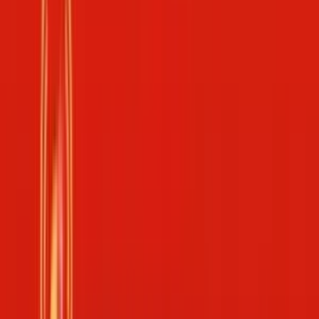
Vietlott
Power 6/55
Mega 6/45
Lotto 5/35
Max 3D / Max 3D+
Max 3D
Pro
Keno
Bingo 18
Trực tiếp
Trực tiếp xổ số Miền Bắc
Trực tiếp xổ số Miền Trung
Trực tiếp
xổ số Miền Nam
Trực tiếp xổ số Vietlott Mega 6/45
Trực tiếp
xổ số Vietlott Power 6/55