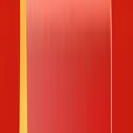
Mega 645
Thống kê tần suất Power 655
Thống kê số gan
Power 655
Thống kê tần suất Loto 535
Thống kê số gan Lotto
535
Thống kê tần suất Vietlott Keno
Thống kê gan Vietlott
Keno
Thống kê đầu đuôi Vietlott Keno
Thống kê chẵn lẻ
Vietlott Keno
Thống kê lớn nhỏ Vietlott Keno
Tin tức