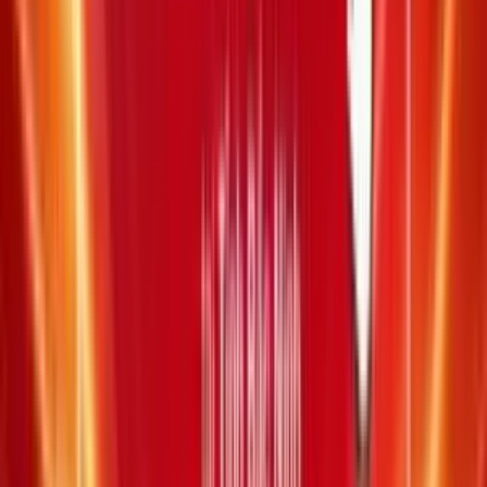
Trùng 04 trong 20 số
400.000 đ
0
Trùng 03 trong 20 số
50.000 đ
5
Trùng 02 trong 20 số
10.000 đ
27
Xác định kết quả
Giá trị trúng thưởng
Số lượng
Trùng 03 trong 20 số
200.000 đ
2
Trùng 02 trong 20 số
20.000 đ
23
Xác định kết quả
Giá trị trúng thưởng
Số lượng
Trùng 02 trong 20 số
90.000 đ
7
Xác định kết quả
Giá trị trúng thưởng
Số lượng
Trùng 01 trong 20 số
20.000 đ
4
Xác định kết quả
Giá trị trúng thưởng
Số lượng
15 số trở lên là số chẵn
200.000 đ
0
13 hoặc 14 số là số chẵn
40.000 đ
4
11 hoặc 12 số là số chẵn
20.000 đ
0
Hòa 10 số chẵn và 10 số lẻ
20.000 đ
0
11 hoặc 12 số là số lẻ
20.000 đ
0
13 hoặc 14 số là số lẻ
40.000 đ
0
15 số trở lên là số lẻ
200.000 đ
0
Giá trị trúng
Số
Xác định kết quả
thưởng
lượng