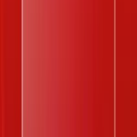
Trang chủ
/
Kết quả xổ số Vietlott
/
XS Keno
/
Ngày 28-08-2025
Tháng
8
/
2026
T2
T3
T4
T5
T6
T7
CN
27
28
29
30
31
1
2
3
4
5
6
7
8
9
10