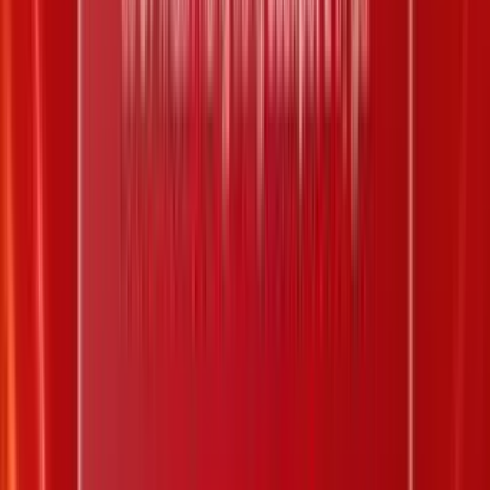
Trùng 07 trong 20 số
40.000.000 đ
0
Trùng 06 trong 20 số
1.200.000 đ
0
Trùng 05 trong 20 số
100.000 đ
0
Trùng 04 trong 20 số
20.000 đ
13
Trùng 03 trong 20 số
10.000 đ
83
Xác định kết quả
Giá trị trúng thưởng
Số lượng
Trùng 06 trong 20 số
12.500.000 đ
0
Trùng 05 trong 20 số
450.000 đ
1
Trùng 04 trong 20 số
40.000 đ
8
Trùng 03 trong 20 số
10.000 đ
31
Xác định kết quả
Giá trị trúng thưởng
Số lượng
Trùng 05 trong 20 số
4.400.000 đ
0
Trùng 04 trong 20 số
0 đ
3
Trùng 03 trong 20 số
10.000 đ
20
Xác định kết quả
Giá trị trúng thưởng
Số lượng
Trùng 04 trong 20 số
400.000 đ
0
Trùng 03 trong 20 số
50.000 đ
4
Trùng 02 trong 20 số
10.000 đ
32
Xác định kết quả
Giá trị trúng thưởng
Số lượng