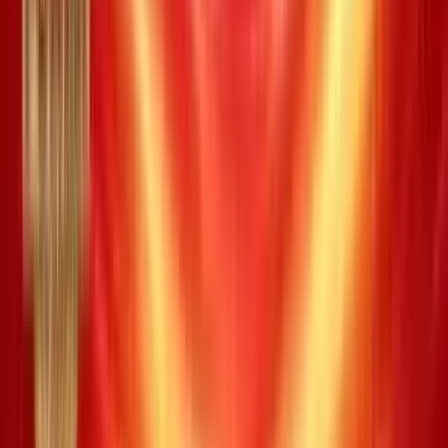
Trùng 08 trong 20 số
200.000.000 đ
0
Trùng 07 trong 20 số
5.000.000 đ
0
Trùng 06 trong 20 số
500.000 đ
1
Trùng 05 trong 20 số
50.000 đ
3
Trùng 04 trong 20 số
10.000 đ
13
Trùng 00 trong 20 số
10.000 đ
13
Xác định kết quả
Giá trị trúng thưởng
Số lượng
Trùng 07 trong 20 số
40.000.000 đ
0
Trùng 06 trong 20 số
1.200.000 đ
0
Trùng 05 trong 20 số
100.000 đ
2
Trùng 04 trong 20 số
20.000 đ
7
Trùng 03 trong 20 số
10.000 đ
57
Xác định kết quả
Giá trị trúng thưởng
Số lượng
Trùng 06 trong 20 số
12.500.000 đ
0
Trùng 05 trong 20 số
450.000 đ
1
Trùng 04 trong 20 số
40.000 đ
9
Trùng 03 trong 20 số
10.000 đ
20
Xác định kết quả
Giá trị trúng thưởng
Số lượng
Trùng 05 trong 20 số
4.400.000 đ
0