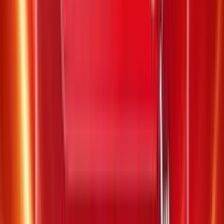
Trùng 10 trong 20 số
2.000.000.000 đ
0
Trùng 09 trong 20 số
150.000.000 đ
0
Trùng 08 trong 20 số
8.000.000 đ
0
Trùng 07 trong 20 số
710.000 đ
0
Trùng 06 trong 20 số
80.000 đ
7
Trùng 05 trong 20 số
20.000 đ
24
Trùng 00 trong 20 số
10.000 đ
13
Xác định kết quả
Giá trị trúng thưởng
Số lượng
Trùng 09 trong 20 số
800.000.000 đ
0
Trùng 08 trong 20 số
12.000.000 đ
0
Trùng 07 trong 20 số
1.500.000 đ
0
Trùng 06 trong 20 số
150.000 đ
2
Trùng 05 trong 20 số
30.000 đ
12
Trùng 04 trong 20 số
10.000 đ
41
Trùng 00 trong 20 số
10.000 đ
22
Xác định kết quả
Giá trị trúng thưởng
Số lượng
Trùng 08 trong 20 số
200.000.000 đ
0
Trùng 07 trong 20 số
5.000.000 đ
0
Trùng 06 trong 20 số
500.000 đ
2