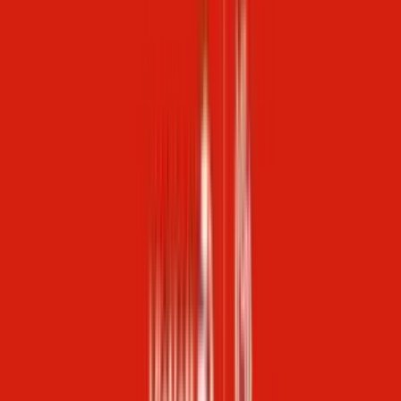
Trang chủ