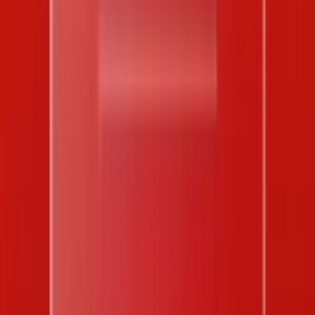
Vietlott Keno
Thống kê lớn nhỏ Vietlott Keno
Trực tiếp
Trực tiếp xổ số Miền Bắc
Trực tiếp xổ số Miền Trung
Trực tiếp
xổ số Miền Nam
Trực tiếp xổ số Vietlott Mega 6/45
Trực tiếp
xổ số Vietlott Power 6/55
Tin tức
Sổ Mơ
Nhà phát triển