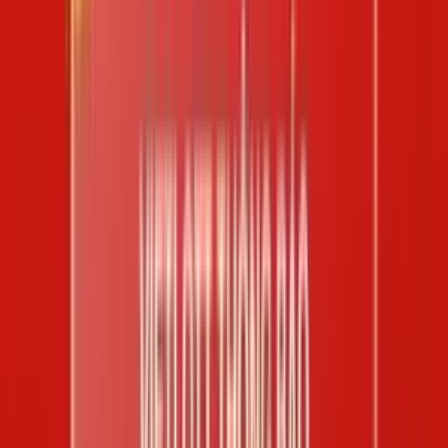
Đăng nhập