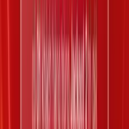
Trùng 06 trong 20 số
80.000 đ
5
Trùng 05 trong 20 số
20.000 đ
30
Trùng 00 trong 20 số
10.000 đ
64
Xác định kết quả
Giá trị trúng thưởng
Số lượng
Trùng 09 trong 20 số
800.000.000 đ
0
Trùng 08 trong 20 số
12.000.000 đ
0
Trùng 07 trong 20 số
1.500.000 đ
0
Trùng 06 trong 20 số
150.000 đ
0
Trùng 05 trong 20 số
30.000 đ
6
Trùng 04 trong 20 số
10.000 đ
33
Trùng 00 trong 20 số
10.000 đ
20
Xác định kết quả
Giá trị trúng thưởng
Số lượng
Trùng 08 trong 20 số
200.000.000 đ
0
Trùng 07 trong 20 số
5.000.000 đ
0
Trùng 06 trong 20 số
500.000 đ
2
Trùng 05 trong 20 số
50.000 đ
3
Trùng 04 trong 20 số
10.000 đ
20
Trùng 00 trong 20 số
10.000 đ
11
Xác định kết quả
Giá trị trúng thưởng
Số lượng