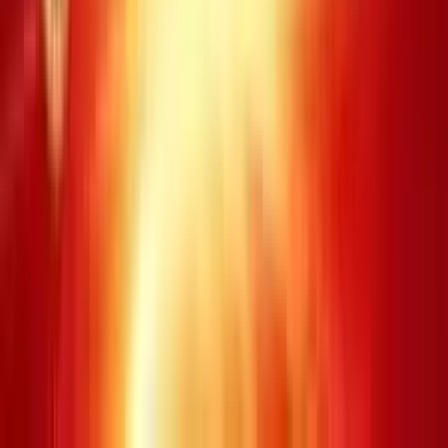
11 hoặc 12 số là số lẻ
20.000 đ
36
13 hoặc 14 số là số lẻ
40.000 đ
0
15 số trở lên là số lẻ
200.000 đ
0
Giá trị trúng
Số
Xác định kết quả
thưởng
lượng
Lớn từ 13 số trở lên từ 41-80
26.000 đ
0
Lớn từ 11 hoặc 12 số từ 41-80
10.000 đ
0
Hòa lớn nhỏ 10 số từ 01 đến 40 và 10
26.000 đ
0
số từ 41 đến 80
Nhỏ từ 11 hoặc 12 số từ 01-40
10.000 đ
0
Nhỏ từ 13 số trở lên từ 01 đến 40
26.000 đ
0
Chi tiết
Xổ số Keno kỳ
#
0286689
C
Chẵn
12
>
Lớn
11
L
Lẻ
8
<
Nhỏ
9
04