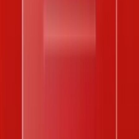
Vietlott Keno
Thống kê lớn nhỏ Vietlott Keno
Trực tiếp
Trực tiếp xổ số Miền Bắc
Trực tiếp xổ số Miền Trung
Trực tiếp
xổ số Miền Nam
Trực tiếp xổ số Vietlott Mega 6/45
Trực tiếp
xổ số Vietlott Power 6/55
Tin tức
Sổ Mơ
Nhà phát triển