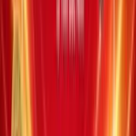
Xác định kết quả
thưởng
lượng
Lớn từ 13 số trở lên từ 41-80
26.000 đ
0
Lớn từ 11 hoặc 12 số từ 41-80
10.000 đ
0
Hòa lớn nhỏ 10 số từ 01 đến 40 và 10
26.000 đ
0
số từ 41 đến 80
Nhỏ từ 11 hoặc 12 số từ 01-40
10.000 đ
0
Nhỏ từ 13 số trở lên từ 01 đến 40
26.000 đ
0
Chi tiết
Xổ số Keno kỳ
#
0286690
C
Chẵn
9
>
Lớn
9
L
Lẻ
11
<
Nhỏ
11
01
02
06
07
13
17