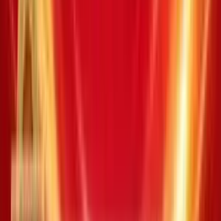
19
24
32
35
37
43
45
53
62
63
64
72
78
80
Chọn 10 số
Chọn 9 số
Chọn 8 số
Chọn 7 số
Chọn 6 số
Chọn 5 số
Chọn 4 số
Chọn 3 số
Chọn 2 số