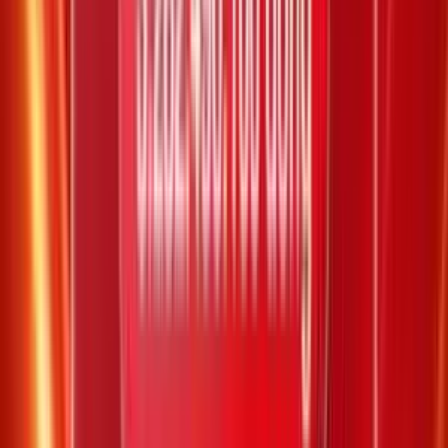
51
53
56
59
62
67
71
73
74
76
Chọn 10 số
Chọn 9 số
Chọn 8 số
Chọn 7 số
Chọn 6 số
Chọn 5 số
Chọn 4 số
Chọn 3 số
Chọn 2 số
Chọn 1 số
Chẵn / Lẻ
Lớn / Nhỏ