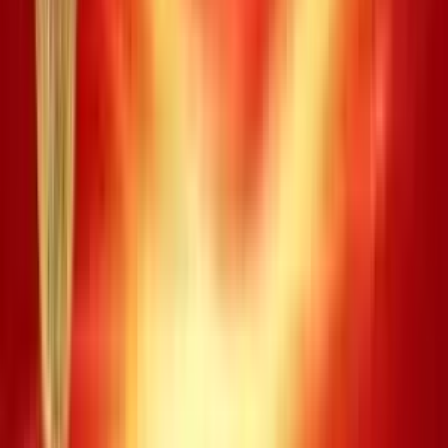
Trùng 05 trong 20 số
4.400.000 đ
0
Trùng 04 trong 20 số
0 đ
14
Trùng 03 trong 20 số
10.000 đ
47
Xác định kết quả
Giá trị trúng thưởng
Số lượng
Trùng 04 trong 20 số
400.000 đ
0
Trùng 03 trong 20 số
50.000 đ
1
Trùng 02 trong 20 số
10.000 đ
26
Xác định kết quả
Giá trị trúng thưởng
Số lượng
Trùng 03 trong 20 số
200.000 đ
1
Trùng 02 trong 20 số
20.000 đ
119
Xác định kết quả
Giá trị trúng thưởng
Số lượng
Trùng 02 trong 20 số
90.000 đ
34
Xác định kết quả
Giá trị trúng thưởng
Số lượng
Trùng 01 trong 20 số
20.000 đ
1
Xác định kết quả
Giá trị trúng thưởng
Số lượng
15 số trở lên là số chẵn
200.000 đ
0
13 hoặc 14 số là số chẵn
40.000 đ
0
11 hoặc 12 số là số chẵn
20.000 đ
0
Hòa 10 số chẵn và 10 số lẻ
20.000 đ
0