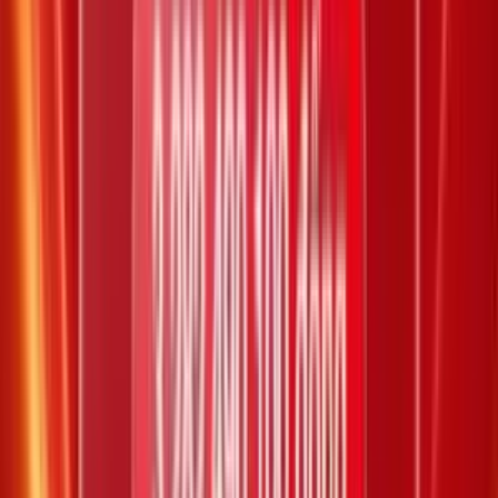
- Trường hợp có sự thay đổi về số lượng, cơ cấu và giá
trị của các giải thưởng, Vietlott sẽ có thông báo bổ sung.
Chi tiết
>>>
Xem KQXS
Keno
hôm nay
<<<
Xổ số Keno kỳ
#
0286691
C
Chẵn
10
>
Lớn
11
L
Lẻ
10
<
Nhỏ
9
03
04
05
11
12
22
27
36
40
44