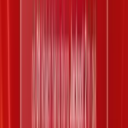
Trùng 07 trong 20 số
710.000 đ
1
Trùng 06 trong 20 số
80.000 đ
10
Trùng 05 trong 20 số
20.000 đ
49
Trùng 00 trong 20 số
10.000 đ
31
Xác định kết quả
Giá trị trúng thưởng
Số lượng
Trùng 09 trong 20 số
800.000.000 đ
0
Trùng 08 trong 20 số
12.000.000 đ
0
Trùng 07 trong 20 số
1.500.000 đ
0
Trùng 06 trong 20 số
150.000 đ
4
Trùng 05 trong 20 số
30.000 đ
11
Trùng 04 trong 20 số
10.000 đ
28
Trùng 00 trong 20 số
10.000 đ
21
Xác định kết quả
Giá trị trúng thưởng
Số lượng
Trùng 08 trong 20 số
200.000.000 đ
0
Trùng 07 trong 20 số
5.000.000 đ
0
Trùng 06 trong 20 số
500.000 đ
1
Trùng 05 trong 20 số
50.000 đ
4
Trùng 04 trong 20 số
10.000 đ
22
Trùng 00 trong 20 số
10.000 đ
24