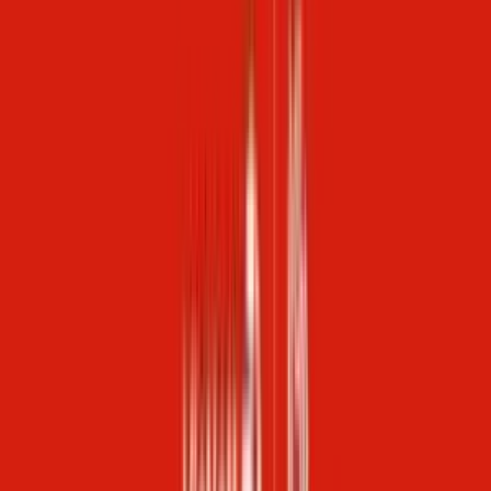
Trang chủ