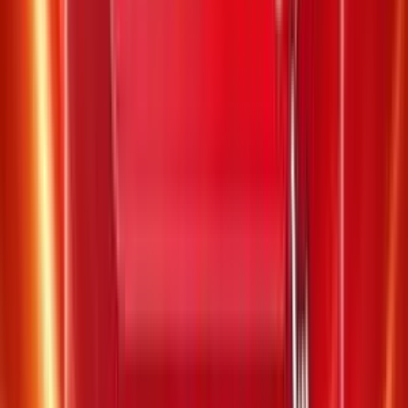
Xác định kết quả
Giá trị trúng thưởng
Số lượng
Trùng 10 trong 20 số
2.000.000.000 đ
0
Trùng 09 trong 20 số
150.000.000 đ
0
Trùng 08 trong 20 số
8.000.000 đ
0
Trùng 07 trong 20 số
710.000 đ
1
Trùng 06 trong 20 số
80.000 đ
3
Trùng 05 trong 20 số
20.000 đ
36
Trùng 00 trong 20 số
10.000 đ
20
Xác định kết quả
Giá trị trúng thưởng
Số lượng
Trùng 09 trong 20 số
800.000.000 đ
0
Trùng 08 trong 20 số
12.000.000 đ
0
Trùng 07 trong 20 số
1.500.000 đ
0
Trùng 06 trong 20 số
150.000 đ
1
Trùng 05 trong 20 số
30.000 đ
16
Trùng 04 trong 20 số
10.000 đ
64
Trùng 00 trong 20 số
10.000 đ
17
Xác định kết quả
Giá trị trúng thưởng
Số lượng
Trùng 08 trong 20 số
200.000.000 đ
0
Trùng 07 trong 20 số
5.000.000 đ
0