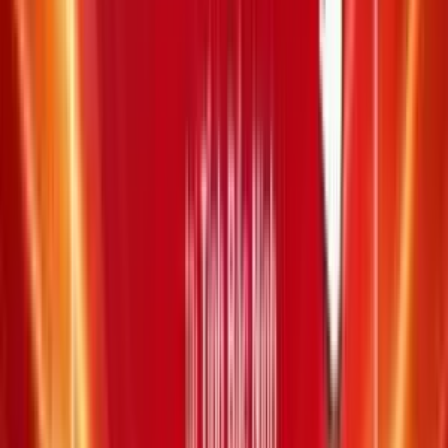
Xác định kết quả
Giá trị trúng thưởng
Số lượng
Trùng 04 trong 20 số
400.000 đ
5
Trùng 03 trong 20 số
50.000 đ
2
Trùng 02 trong 20 số
10.000 đ
12
Xác định kết quả
Giá trị trúng thưởng
Số lượng
Trùng 03 trong 20 số
200.000 đ
4
Trùng 02 trong 20 số
20.000 đ
9
Xác định kết quả
Giá trị trúng thưởng
Số lượng
Trùng 02 trong 20 số
90.000 đ
5
Xác định kết quả
Giá trị trúng thưởng
Số lượng
Trùng 01 trong 20 số
20.000 đ
0
Xác định kết quả
Giá trị trúng thưởng
Số lượng
15 số trở lên là số chẵn
200.000 đ
0
13 hoặc 14 số là số chẵn
40.000 đ
0
11 hoặc 12 số là số chẵn
20.000 đ
31
Hòa 10 số chẵn và 10 số lẻ
20.000 đ
0
11 hoặc 12 số là số lẻ
20.000 đ
0
13 hoặc 14 số là số lẻ
40.000 đ
0
15 số trở lên là số lẻ
200.000 đ
0
Giá trị trúng
Số