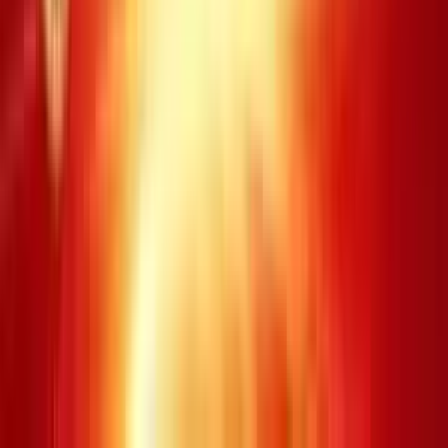
11 hoặc 12 số là số lẻ
20.000 đ
0
13 hoặc 14 số là số lẻ
40.000 đ
0
15 số trở lên là số lẻ
200.000 đ
0
Giá trị trúng
Số
Xác định kết quả
thưởng
lượng
Lớn từ 13 số trở lên từ 41-80
26.000 đ
0
Lớn từ 11 hoặc 12 số từ 41-80
10.000 đ
0
Hòa lớn nhỏ 10 số từ 01 đến 40 và 10
26.000 đ
0
số từ 41 đến 80
Nhỏ từ 11 hoặc 12 số từ 01-40
10.000 đ
0
Nhỏ từ 13 số trở lên từ 01 đến 40
26.000 đ
0
Chi tiết
Xổ số Keno kỳ
#
0257775
C
Chẵn
8
>
Lớn
11
L
Lẻ
12
<
Nhỏ
9
03