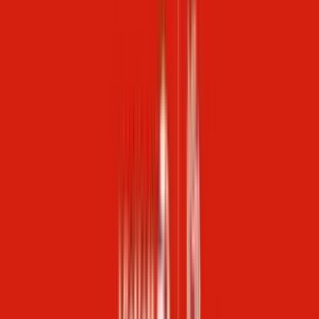
Trang chủ