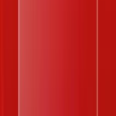
Trang chủ
/
Kết quả xổ số Vietlott
/
XS Keno
/
Ngày 30-10-2025
Tháng
8
/
2026
T2
T3
T4
T5
T6
T7
CN
27
28
29
30
31
1
2
3
4
5
6
7
8
9