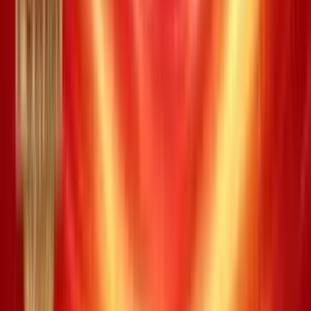
Xác định kết quả
Giá trị trúng thưởng
Số lượng
Trùng 08 trong 20 số
200.000.000 đ
0
Trùng 07 trong 20 số
5.000.000 đ
0
Trùng 06 trong 20 số
500.000 đ
1
Trùng 05 trong 20 số
50.000 đ
4
Trùng 04 trong 20 số
10.000 đ
14
Trùng 00 trong 20 số
10.000 đ
114
Xác định kết quả
Giá trị trúng thưởng
Số lượng
Trùng 07 trong 20 số
40.000.000 đ
0
Trùng 06 trong 20 số
1.200.000 đ
1
Trùng 05 trong 20 số
100.000 đ
8
Trùng 04 trong 20 số
20.000 đ
18
Trùng 03 trong 20 số
10.000 đ
57
Xác định kết quả
Giá trị trúng thưởng
Số lượng
Trùng 06 trong 20 số
12.500.000 đ
0
Trùng 05 trong 20 số
450.000 đ
0
Trùng 04 trong 20 số
40.000 đ
10
Trùng 03 trong 20 số
10.000 đ
41
Xác định kết quả
Giá trị trúng thưởng
Số lượng