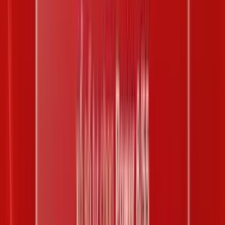
2025
Keno
/
Keno 30-10-2025
/
Kỳ #0257778
C
Chẵn
9
>
Lớn
9
L
Lẻ
11
<
Nhỏ
11
02
04
09
19
24
25
27
28
29
32
34
45
47
54
63