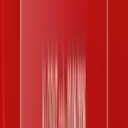
10
11
12
13
14
15
16
17
18
19
20
21
22
23
24
25
26
27
28
29
30
31
1
2