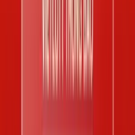
Miền Bắc
XS Miền Bắc
XS Điện toán 123
XS Điện toán 6x36
XS Điện toán
thần tài
Miền Trung
Miền Nam
Vietlott
Power 6/55
Mega 6/45
Lotto 5/35
Max 3D / Max 3D+
Max 3D
Pro
Keno
Bingo 18
Phân tích
Phân tích XSMB
Phân tích XSMT
Phân tích XSMN
Phân tích
Vietlott
Thống kê
Thống kê giải đặc biệt
Thống kê xuất hiện giải đặc biệt
Thống
kê loto gan
Thống kê cặp lô tô cùng về
Thống kê lô kép
Thống
kê số lần xuất hiện 00-99
Thống kê đầu đuôi
Thống kê tần suất
lần xuất hiện
Thống kê tần suất xuất hiện lô tô
Thống kê tần
suất cặp lô tô
Thống kê tần suất Mega 645
Thống kê số gan
Mega 645
Thống kê tần suất Power 655
Thống kê số gan
Power 655
Thống kê tần suất Loto 535
Thống kê số gan Lotto
535
Thống kê tần suất Vietlott Keno
Thống kê gan Vietlott
Keno
Thống kê đầu đuôi Vietlott Keno
Thống kê chẵn lẻ