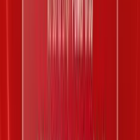
G1
o o o o o
1
10.000.000
G2
o o o o +
o
21
5.000.000
G3
o o o o
185
500.000
G4
o o o +
o
561
100.000
G5
o o o
5849
30.000
KK
o o +
o
o +
o
o
39065
10.000
>>>
Xem KQXS
Lotto 5/35
hôm nay mới nhất
<<<
Thống kê nhanh tần suất Vietlott Lotto
5/35 tính tới
ngày 08-09-2025
10 số lotto về nhiều nhất trong 30 ngày qua
Số chính