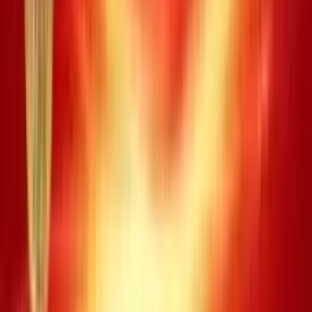
KK
o o +
o
o +
o
o
17091
10.000
KQXS Lotto 5/35 ngày
05-09-2025
Lotto 5/35
/
Xổ số Lotto 535 ngày 05-09-2025
Kỳ quay thưởng:
#
00137
01
04
20
23
35
|
11
Giải
Trùng khớp
Số lượng giải
Giá trị giải (VND)
ĐB
o o o o o +
o
0
7.900.241.000
G1
o o o o o
0
10.000.000
G2
o o o o +
o
2
5.000.000
G3
o o o o
34
500.000