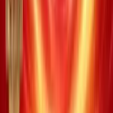
KQXS Lotto 5/35 ngày
05-09-2025
Lotto 5/35
/
Xổ số Lotto 535 ngày 05-09-2025
Kỳ quay thưởng:
#
00138
06
15
17
20
30
|
10
Giải
Trùng khớp
Số lượng giải
Giá trị giải (VND)
ĐB
o o o o o +
o
0
8.587.063.000
G1
o o o o o
0
10.000.000
G2
o o o o +
o
14
5.000.000
G3
o o o o
76
500.000
G4
o o o +
o
281
100.000
G5
o o o
2359
30.000