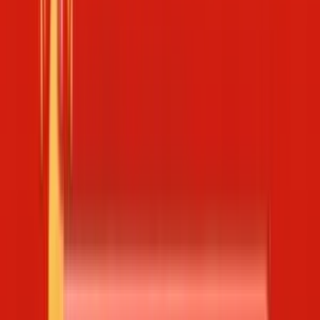
Phân tích
Phân tích XSMB
Phân tích XSMT
Phân tích XSMN
Phân tích
Vietlott
Thống kê
Thống kê giải đặc biệt
Thống kê xuất hiện giải đặc biệt
Thống
kê loto gan
Thống kê cặp lô tô cùng về
Thống kê lô kép
Thống
kê số lần xuất hiện 00-99
Thống kê đầu đuôi
Thống kê tần suất
lần xuất hiện
Thống kê tần suất xuất hiện lô tô
Thống kê tần
suất cặp lô tô
Thống kê tần suất Mega 645
Thống kê số gan