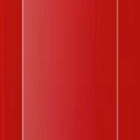
Trang chủ
/
Kết quả xổ số Vietlott
/
XS Lotto 5/35
/
Ngày 08-09-
2025
Tháng
8
/
2026
T2
T3
T4
T5
T6
T7
CN
27
28
29
30
31
1
2
3
4
5
6
7
8
9
10