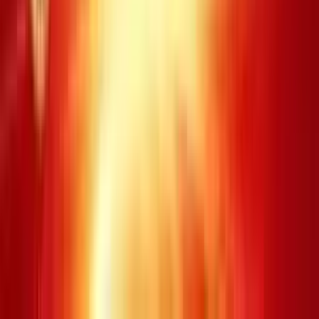
G4
o o o +
o
108
100.000
G5
o o o
1253
30.000
KK
o o +
o
o +
o
o
10858
10.000
KQXS Lotto 5/35 ngày
04-09-2025
Lotto 5/35
/
Xổ số Lotto 535 ngày 04-09-2025
Kỳ quay thưởng:
#
00136
04
05
27
28
30
|
05
Giải
Trùng khớp
Số lượng giải
Giá trị giải (VND)
ĐB
o o o o o +
o
0
7.590.772.500
G1
o o o o o
0
10.000.000