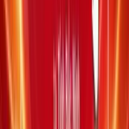
29
30
|
09
Giải
Trùng khớp
Số lượng giải
Giá trị giải (VND)
ĐB
o o o o o +
o
0
11.486.765.500
G1
o o o o o
0
10.000.000
G2
o o o o +
o
7
5.000.000
G3
o o o o
72
500.000
G4
o o o +
o
285
100.000
G5
o o o
2496
30.000
KK
o o +
o
o +
o
o
23907
10.000
KQXS Lotto 5/35 ngày
07-09-2025
Lotto 5/35
/
Xổ số Lotto 535 ngày 07-09-2025
Kỳ quay thưởng:
#
00141