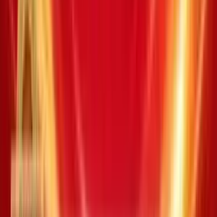
Kỳ quay thưởng:
#
00140
05
07
29
32
33
|
12
Giải
Trùng khớp
Số lượng giải
Giá trị giải (VND)
ĐB
o o o o o +
o
0
10.009.705.500
G1
o o o o o
1
10.000.000
G2
o o o o +
o
7
5.000.000
G3
o o o o
72
500.000
G4
o o o +
o
147
100.000
G5
o o o
2536
30.000
KK
o o +
o
o +
o
o
13711
10.000
KQXS Lotto 5/35 ngày
06-09-2025