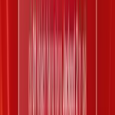
Xuất hiện
Loto
Tỷ lệ
30
13
lần
5.91
%
10
10
lần
4.55
%
01
9
lần
4.09
%
25
9
lần
4.09
%
04
8
lần
3.64
%
09
8
lần
3.64
%
17
8
lần
3.64
%
20
8
lần
3.64
%
05
7
lần
3.18
%
07
7
lần
3.18
%
Số đặc biệt