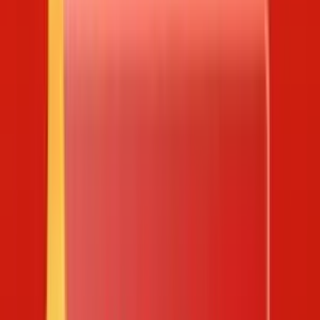
Mega 645
Thống kê tần suất Power 655
Thống kê số gan
Power 655
Thống kê tần suất Loto 535
Thống kê số gan Lotto
535
Thống kê tần suất Vietlott Keno
Thống kê gan Vietlott
Keno
Thống kê đầu đuôi Vietlott Keno
Thống kê chẵn lẻ
Vietlott Keno
Thống kê lớn nhỏ Vietlott Keno
Tin tức