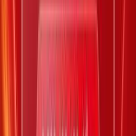
27
5
lần
2.27
%
24
5
lần
2.27
%
Số đặc biệt
Xuất hiện
Loto
Tỷ lệ
10
2
lần
4.55
%
03
2
lần
4.55
%
11
3
lần
6.82
%
09
3
lần
6.82
%
08
3
lần
6.82
%
06
3
lần
6.82
%