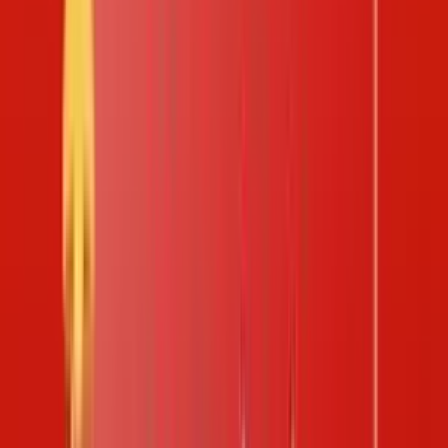
Sổ Mơ
API Cho nhà phát triển
Hôm nay:
Thứ bảy
ngày
08
/
08
/
2026