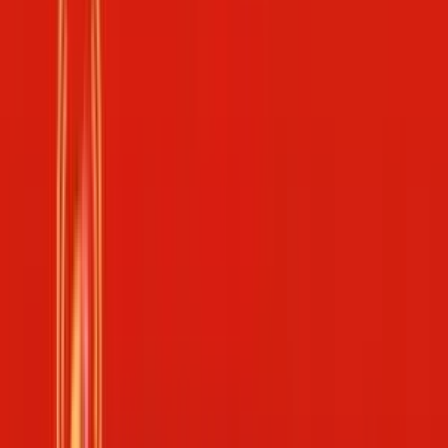
Vietlott
Power 6/55
Mega 6/45
Lotto 5/35
Max 3D / Max 3D+
Max 3D
Pro
Keno
Bingo 18
Trực tiếp
Trực tiếp xổ số Miền Bắc
Trực tiếp xổ số Miền Trung
Trực tiếp
xổ số Miền Nam
Trực tiếp xổ số Vietlott Mega 6/45
Trực tiếp
xổ số Vietlott Power 6/55