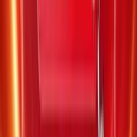
KQXS Lotto 5/35 ngày
08-09-2025
Lotto 5/35
/
Xổ số Lotto 535 ngày 08-09-2025
Kỳ quay thưởng:
#
00143
11
14
19
21
25
|