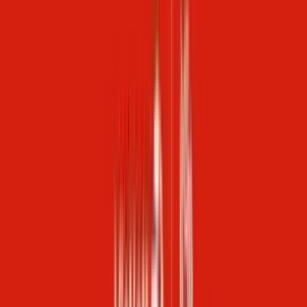
Trang chủ