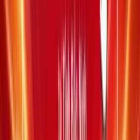
26
31
|
05
Giải
Trùng khớp
Số lượng giải
Giá trị giải (VND)
ĐB
o o o o o +
o
0
6.895.460.000
G1
o o o o o
0
10.000.000
G2
o o o o +
o
7
5.000.000
G3
o o o o
57
500.000
G4
o o o +
o
206
100.000
G5
o o o
1853
30.000
KK
o o +
o
o +
o
o
13204
10.000
KQXS Lotto 5/35 ngày
08-04-2026
Lotto 5/35
/
Xổ số Lotto 535 ngày 08-04-2026
Kỳ quay thưởng:
#
00567