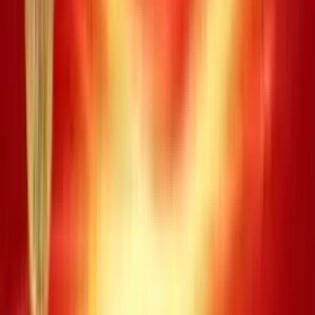
KK
o o +
o
o +
o
o
13376
10.000
KQXS Lotto 5/35 ngày
06-04-2026
Lotto 5/35
/
Xổ số Lotto 535 ngày 06-04-2026
Kỳ quay thưởng:
#
00563
03
13
16
33
34
|
04
Giải
Trùng khớp
Số lượng giải
Giá trị giải (VND)
ĐB
o o o o o +
o
0
6.351.960.000
G1
o o o o o
0
10.000.000
G2
o o o o +
o
7
5.000.000
G3
o o o o
61
500.000