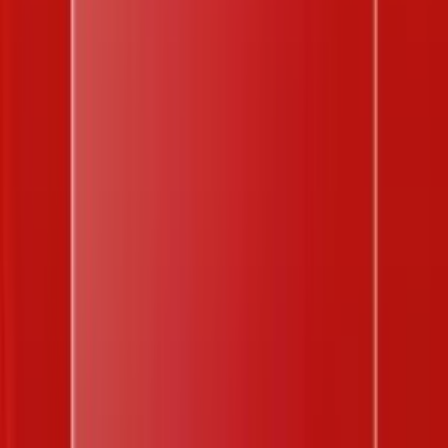
Trang chủ
/
Kết quả xổ số Vietlott
/
XS Lotto 5/35
/
Ngày 09-04-
2026
Tháng
8
/
2026
T2
T3
T4
T5
T6
T7
CN
27
28
29
30
31
1
2
3
4
5
6
7
8
9
10