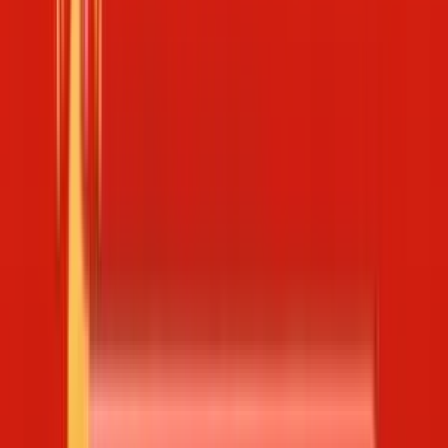
Phân tích
Phân tích XSMB
Phân tích XSMT
Phân tích XSMN
Phân tích
Vietlott
Thống kê
Thống kê giải đặc biệt
Thống kê xuất hiện giải đặc biệt
Thống
kê loto gan
Thống kê cặp lô tô cùng về
Thống kê lô kép
Thống
kê số lần xuất hiện 00-99
Thống kê đầu đuôi
Thống kê tần suất
lần xuất hiện
Thống kê tần suất xuất hiện lô tô
Thống kê tần
suất cặp lô tô
Thống kê tần suất Mega 645
Thống kê số gan