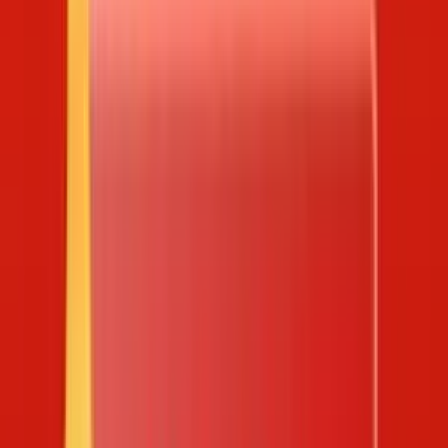
Mega 645
Thống kê tần suất Power 655
Thống kê số gan
Power 655
Thống kê tần suất Loto 535
Thống kê số gan Lotto
535
Thống kê tần suất Vietlott Keno
Thống kê gan Vietlott
Keno
Thống kê đầu đuôi Vietlott Keno
Thống kê chẵn lẻ
Vietlott Keno
Thống kê lớn nhỏ Vietlott Keno
Tin tức