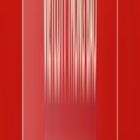
Miền Bắc
XS Miền Bắc
XS Điện toán 123
XS Điện toán 6x36
XS Điện toán
thần tài
Miền Trung
Miền Nam
Vietlott
Power 6/55
Mega 6/45
Lotto 5/35
Max 3D / Max 3D+
Max 3D
Pro
Keno
Bingo 18
Phân tích
Phân tích XSMB
Phân tích XSMT
Phân tích XSMN
Phân tích
Vietlott
Thống kê
Thống kê giải đặc biệt
Thống kê xuất hiện giải đặc biệt
Thống
kê loto gan
Thống kê cặp lô tô cùng về
Thống kê lô kép
Thống
kê số lần xuất hiện 00-99
Thống kê đầu đuôi
Thống kê tần suất
lần xuất hiện
Thống kê tần suất xuất hiện lô tô
Thống kê tần
suất cặp lô tô
Thống kê tần suất Mega 645
Thống kê số gan
Mega 645
Thống kê tần suất Power 655
Thống kê số gan
Power 655
Thống kê tần suất Loto 535
Thống kê số gan Lotto
535
Thống kê tần suất Vietlott Keno
Thống kê gan Vietlott
Keno
Thống kê đầu đuôi Vietlott Keno
Thống kê chẵn lẻ