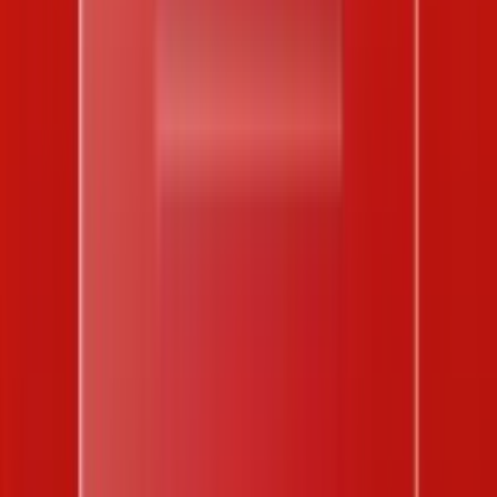
Vietlott Keno
Thống kê lớn nhỏ Vietlott Keno
Trực tiếp
Trực tiếp xổ số Miền Bắc
Trực tiếp xổ số Miền Trung
Trực tiếp
xổ số Miền Nam
Trực tiếp xổ số Vietlott Mega 6/45
Trực tiếp
xổ số Vietlott Power 6/55
Tin tức
Sổ Mơ
Nhà phát triển