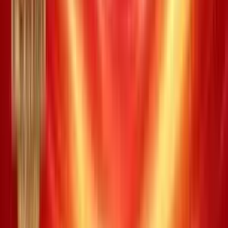
KQXS Lotto 5/35 ngày
17-11-2025
Lotto 5/35
/
Xổ số Lotto 535 ngày 17-11-2025
Kỳ quay thưởng:
#
00284
07
09
23
30
34
|
02
Giải
Trùng khớp
Số lượng giải
Giá trị giải (VND)
ĐB
o o o o o +
o
0
9.612.115.500
G1
o o o o o
0
10.000.000
G2
o o o o +
o
12
5.000.000
G3
o o o o
103
500.000
G4
o o o +
o
190
100.000
G5
o o o
2829
30.000
KK
o o +
o
o +
o
o
14281
10.000