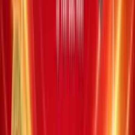
20
24
26
34
|
12
Giải
Trùng khớp
Số lượng giải
Giá trị giải (VND)
ĐB
o o o o o +
o
0
11.545.301.500
G1
o o o o o
0
10.000.000
G2
o o o o +
o
4
5.000.000
G3
o o o o
73
500.000
G4
o o o +
o
156
100.000
G5
o o o
1865
30.000
KK
o o +
o
o +
o
o
9793
10.000
KQXS Lotto 5/35 ngày
18-11-2025
Lotto 5/35
/
Xổ số Lotto 535 ngày 18-11-2025
Kỳ quay thưởng: