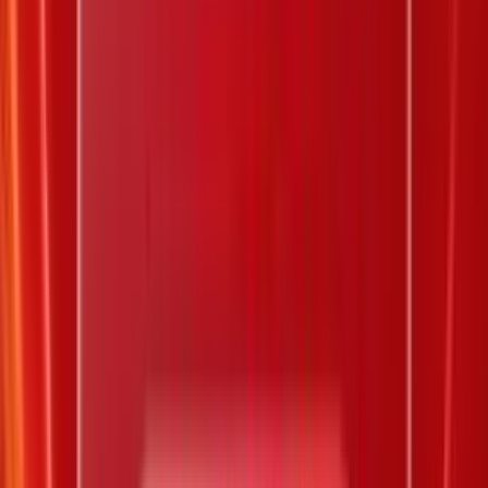
Xuất hiện
Loto
Tỷ lệ
16
1
lần
0.32
%
27
5
lần
1.61
%
19
5
lần
1.61
%
13
5
lần
1.61
%
02
5
lần
1.61
%
29
6
lần
1.94
%
01
6
lần
1.94
%
35
7
lần
2.26
%
18
7
lần
2.26
%