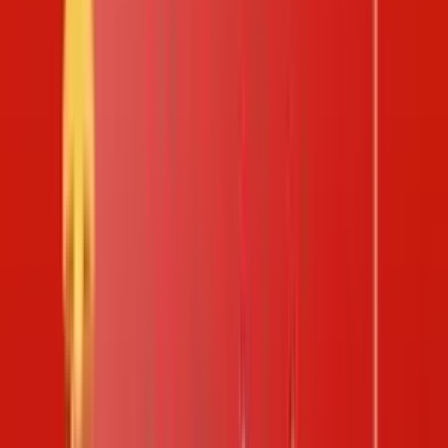
Sổ Mơ
API Cho nhà phát triển
Hôm nay:
Chủ nhật
ngày
09
/
08
/
2026