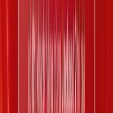
Xuất hiện
Loto
Tỷ lệ
14
17
lần
5.48
%
20
17
lần
5.48
%
34
17
lần
5.48
%
11
15
lần
4.84
%
06
13
lần
4.19
%
07
12
lần
3.87
%
28
11
lần
3.55
%
21
10
lần
3.23
%
24
10
lần
3.23
%
30
10
lần
3.23
%
Số đặc biệt