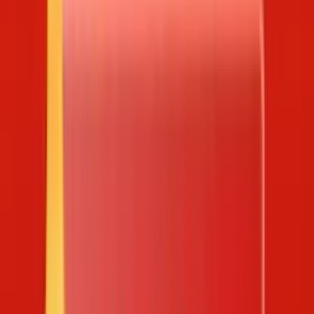
Mega 645
Thống kê tần suất Power 655
Thống kê số gan
Power 655
Thống kê tần suất Loto 535
Thống kê số gan Lotto
535
Thống kê tần suất Vietlott Keno
Thống kê gan Vietlott
Keno
Thống kê đầu đuôi Vietlott Keno
Thống kê chẵn lẻ
Vietlott Keno
Thống kê lớn nhỏ Vietlott Keno
Tin tức