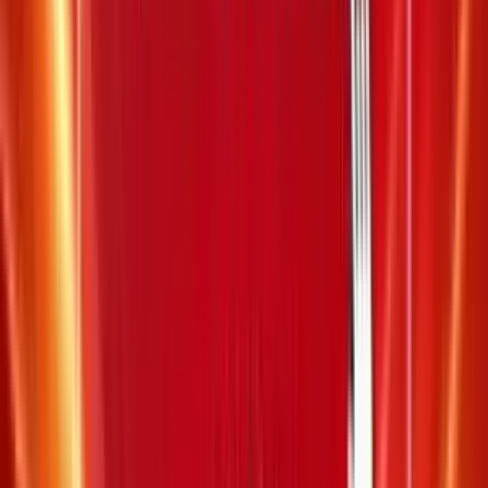
Giải
Trùng khớp
Số lượng giải
Giá trị giải (VND)
ĐB
o o o o o +
o
0
13.403.127.500
G1
o o o o o
0
10.000.000
G2
o o o o +
o
3
5.000.000
G3
o o o o
85
500.000
G4
o o o +
o
244
100.000
G5
o o o
2846
30.000
KK
o o +
o
o +
o
o
24627
10.000
KQXS Lotto 5/35 ngày
19-11-2025
Lotto 5/35
/
Xổ số Lotto 535 ngày 19-11-2025
Kỳ quay thưởng:
#
00288
12
14
20
33