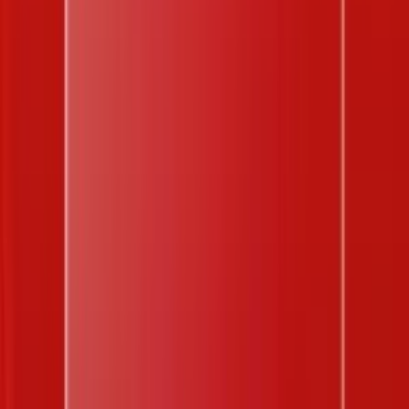
Trang chủ
/
Kết quả xổ số Vietlott
/
XS Lotto 5/35
/
Ngày 20-11-
2025
Tháng
8
/
2026
T2
T3
T4
T5
T6
T7
CN
27
28
29
30
31
1
2
3
4
5
6
7
8
9
10
11