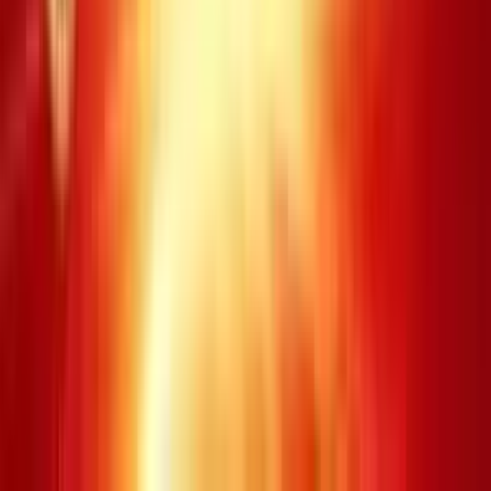
G5
o o o
1612
30.000
KK
o o +
o
o +
o
o
11165
10.000
KQXS Lotto 5/35 ngày
16-11-2025
Lotto 5/35
/
Xổ số Lotto 535 ngày 16-11-2025
Kỳ quay thưởng:
#
00282
01
18
20
26
30
|
12
Giải
Trùng khớp
Số lượng giải
Giá trị giải (VND)
ĐB
o o o o o +
o
0
8.212.317.500
G1
o o o o o
1
10.000.000