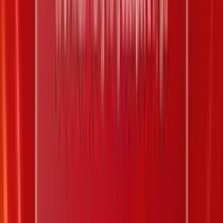
Xuất hiện
Loto
Tỷ lệ
01
8
lần
12.9
%
03
8
lần
12.9
%
12
7
lần
11.29
%
06
6
lần
9.68
%
04
5
lần
8.06
%
05
5
lần
8.06
%
07
5
lần
8.06
%
02
4
lần
6.45
%
09
4
lần
6.45
%
10
4
lần
6.45
%
10 số lotto về ít nhất trong 30 ngày qua
Số chính