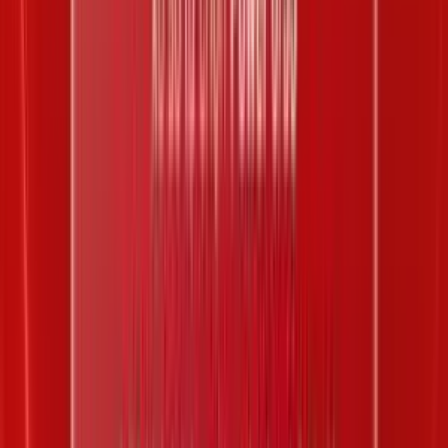
G1
o o o o o
2
3.270.939.750
G2
o o o o +
o
42
82.145.000
G3
o o o o
596
5.935.000
G4
o o o +
o
1703
2.000.000
G5
o o o
18312
205.000
KK
o o +
o
o +
o
o
138801
10.000
>>>
Xem KQXS
Lotto 5/35
hôm nay mới nhất
<<<
Thống kê nhanh tần suất Vietlott Lotto
5/35 tính tới
ngày 20-11-2025
10 số lotto về nhiều nhất trong 30 ngày qua
Số chính