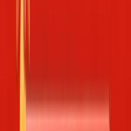
Phân tích
Phân tích XSMB
Phân tích XSMT
Phân tích XSMN
Phân tích
Vietlott
Thống kê
Thống kê giải đặc biệt
Thống kê xuất hiện giải đặc biệt
Thống
kê loto gan
Thống kê cặp lô tô cùng về
Thống kê lô kép
Thống
kê số lần xuất hiện 00-99
Thống kê đầu đuôi
Thống kê tần suất
lần xuất hiện
Thống kê tần suất xuất hiện lô tô
Thống kê tần
suất cặp lô tô
Thống kê tần suất Mega 645
Thống kê số gan