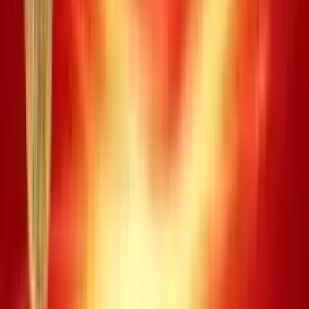
KQXS Lotto 5/35 ngày
17-11-2025
Lotto 5/35
/
Xổ số Lotto 535 ngày 17-11-2025
Kỳ quay thưởng:
#
00283
03
13
14
18
34
|
02
Giải
Trùng khớp
Số lượng giải
Giá trị giải (VND)
ĐB
o o o o o +
o
0
8.764.728.500
G1
o o o o o
0
10.000.000
G2
o o o o +
o
1
5.000.000
G3
o o o o
50
500.000
G4
o o o +
o
112
100.000