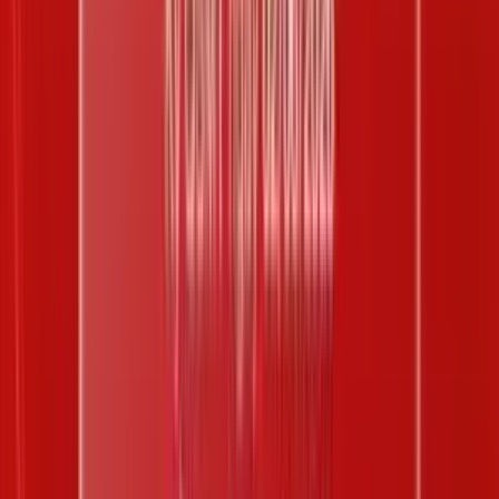
5
6
KQ Xổ Số Hôm Nay
Miền Bắc
Thái Bình
ĐT 123
Thần tài 4
Miền Nam
Đà Lạt
Tiền Giang
Kiên Giang
Miền Trung
Khánh Hòa
Kon Tum
Vietlott
Mega645
Loto535
Keno
Bingo
KQXS Lotto 535 ngày
20-11-
2025
Jackpot Lotto 5/35 ước tính