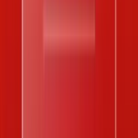
Vietlott Keno
Thống kê lớn nhỏ Vietlott Keno
Trực tiếp
Trực tiếp xổ số Miền Bắc
Trực tiếp xổ số Miền Trung
Trực tiếp
xổ số Miền Nam
Trực tiếp xổ số Vietlott Mega 6/45
Trực tiếp
xổ số Vietlott Power 6/55
Tin tức
Sổ Mơ
Nhà phát triển