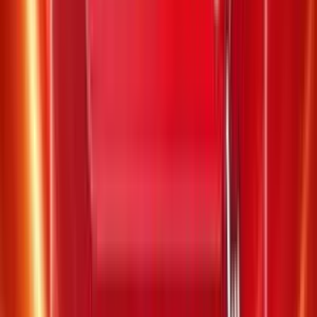
KQXS Lotto 5/35 ngày
24-09-2025
Lotto 5/35
/
Xổ số Lotto 535 ngày 24-09-2025
Kỳ quay thưởng:
#
00175
08
11
15
18
28
|
02