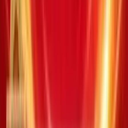
#
00172
06
09
20
25
31
|
07
Giải
Trùng khớp
Số lượng giải
Giá trị giải (VND)
ĐB
o o o o o +
o
0
6.343.660.000
G1
o o o o o
0
10.000.000
G2
o o o o +
o
17
5.000.000
G3
o o o o
112
500.000
G4
o o o +
o
306
100.000
G5
o o o
2938
30.000
KK
o o +
o
o +
o
o
18210
10.000
KQXS Lotto 5/35 ngày
22-09-2025