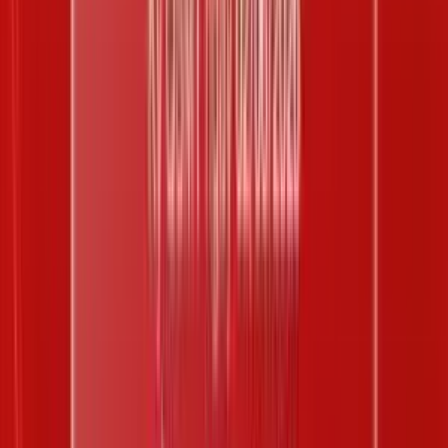
5
6
KQ Xổ Số Hôm Nay
Miền Bắc
Thái Bình
ĐT 123
Thần tài 4
Miền Nam
Đà Lạt
Tiền Giang
Kiên Giang
Miền Trung
Khánh Hòa
Kon Tum
Vietlott
Mega645
Loto535
Keno
Bingo
KQXS Lotto 535 ngày
24-09-
2025
Jackpot Lotto 5/35 ước tính