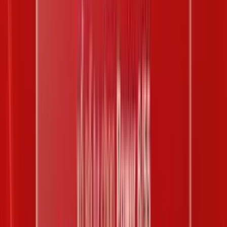
6.792.965.000
VNĐ
Lotto 5/35 quay thưởng hàng ngày từ thứ 2 đến chủ nhật với
tần suất quay sổ mở thưởng 2 lần/ngày.
Thời gian quay thưởng: 13h00 và 21h00
KQXS Lotto 5/35 ngày 24-09-2025
Lotto 5/35
/
Xổ số Lotto 535 ngày 24-09-2025
Kỳ quay thưởng:
#
00176
03
12
13
19
28
|
02
Giải
Trùng khớp
Số lượng giải
Giá trị giải (VND)
ĐB
o o o o o +
o
0
6.792.965.000