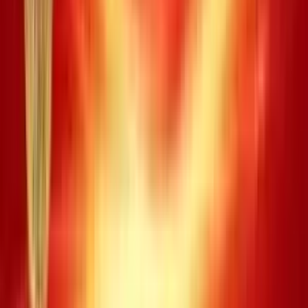
KQXS Lotto 5/35 ngày
21-09-2025
Lotto 5/35
/
Xổ số Lotto 535 ngày 21-09-2025
Kỳ quay thưởng:
#
00169
05
13
15
22
23
|
04
Giải
Trùng khớp
Số lượng giải
Giá trị giải (VND)
ĐB
o o o o o +
o
0
6.120.052.500
G1
o o o o o
0
10.000.000
G2
o o o o +
o
6
5.000.000
G3
o o o o
44
500.000
G4
o o o +
o
157
100.000