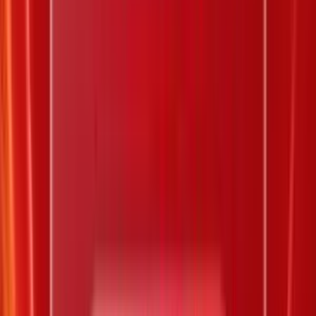
Xuất hiện
Loto
Tỷ lệ
32
3
lần
0.97
%
33
4
lần
1.29
%
24
5
lần
1.61
%
16
5
lần
1.61
%
35
6
lần
1.94
%
08
6
lần
1.94
%
02
6
lần
1.94
%
18
7
lần
2.26
%
09
7
lần
2.26
%