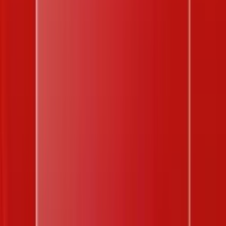
Trang chủ
/
Kết quả xổ số Vietlott
/
XS Lotto 5/35
/
Ngày 24-09-
2025
Tháng
8
/
2026
T2
T3
T4
T5
T6
T7
CN
27
28
29
30
31
1
2
3
4
5
6
7
8
9
10
11