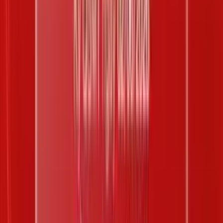
3
4
5
6
KQ Xổ Số Hôm Nay
Miền Bắc
Nam Định
ĐT 123
Thần tài 4
ĐT 636
Miền Nam
Long An
Bình Phước
TP. HCM
Hậu Giang
Miền Trung
Đà Nẵng
Quảng Ngãi
Đắk Nông
Vietlott
Power655
Max3D Pro
Loto535
Keno
Bingo
KQXS Max 3D Pro ngày 04-