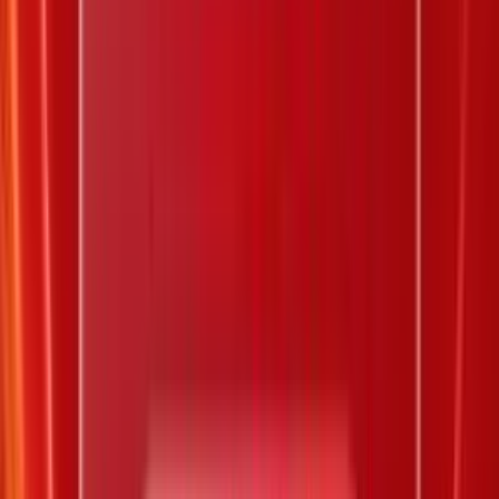
G2
2
30.000.000
133
598
347
485
756
818
338
G3
2
10.000.000
156
952
569
543
KQXS Max 3D PRO ngày
30-06-2026
Vietlott
/
Max 3D Pro
/
3D Pro 30-06-2026
Kỳ quay thưởng:
#
00746
003
ĐB
737