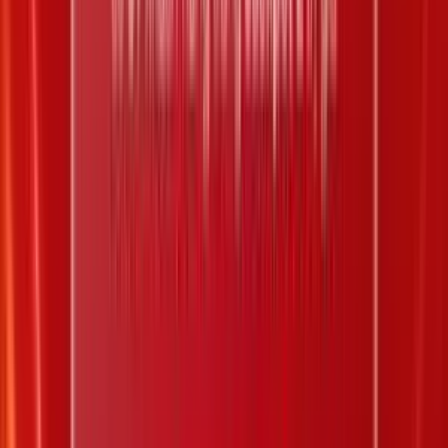
G2
133
598
347
485
756
818
338
G3
156
952
569
543
MAX 3D
Giải
Kết quả
SL giải
Giá trị
830
ĐB
0
2.000.000.000
824
504
293
G1
0
400.000.000
833
270
491
665
796