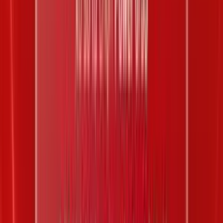
G3
616
950
787
742
MAX 3D
Giải
Kết quả
SL giải
Giá trị
711
ĐB
3
2.000.000.000
017
567
596
G1
0
400.000.000
042
398
313
361
635
G2
3
30.000.000
104
060
678
943
735
882
534