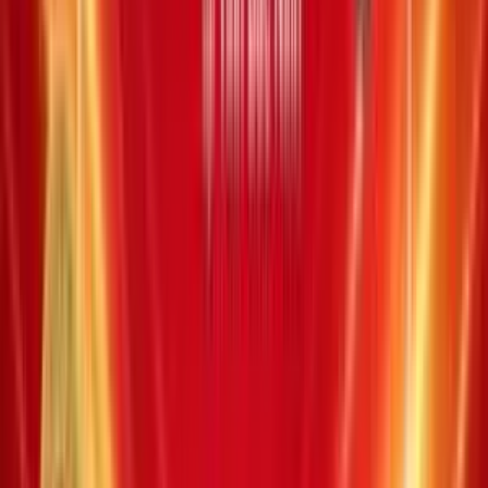
964
933
171
729
G3
3
10.000.000
617
762
633
947
KQXS Max 3D PRO ngày
23-06-2026
Vietlott
/
Max 3D Pro
/
3D Pro 23-06-2026
Kỳ quay thưởng:
#
00743
827
ĐB
356
216
007
G1
278
840