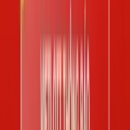
Đăng nhập