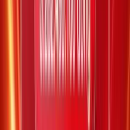
369
184
202
551
188
091
G3
401
713
184
141
MAX 3D
Giải
SL giải
Giá trị
ĐB
9
1.000.000
G1
28
350.000
G2
109
210.000
G3
131
100.000
MAX 3D+
Giải
Yêu cầu
SL Giải
Giá trị
ĐB
Trùng 2 số Giải đặc biệt
0
1.000.000.000
G1
Trùng 2 số Giải nhất
1
40.000.000