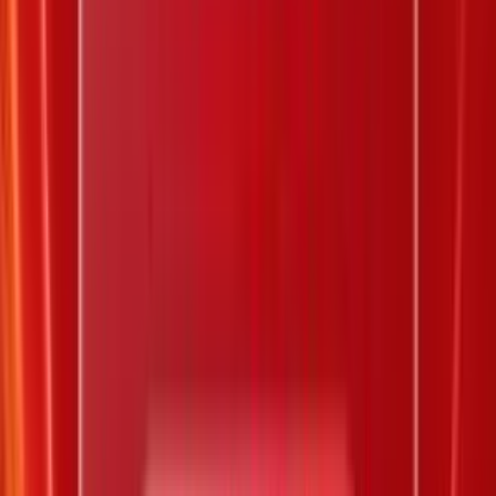
Chi tiết
KQXS Max 3D ngày
08-04-2026
Vietlott
/
Max 3D
/
Max 3D 08-04-2026
Kỳ quay thưởng:
#
01064
865
ĐB
063
433
485
G1
727
517
408
557
758
G2
972
958
823
612