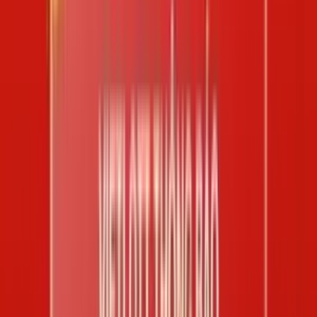
Đăng nhập