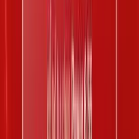
Kỳ quay thưởng:
#
01066
977
ĐB
915
221
265
G1
963
422
796
529
360
G2
223
852
449
172
125
434
546
G3
865
488
436
449