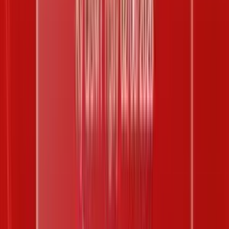
KQ Xổ Số Hôm Nay
Miền Bắc
Hà Nội
ĐT 123
Thần tài 4
Miền Nam
TP. HCM
Đồng Tháp
Cà Mau
Miền Trung
Huế
Phú Yên
Vietlott
Max3D
Loto535
Keno
Bingo
KQXS Max 3D ngày 13-04-
2026
Vietlott
/
Max 3D
/
Max 3D 13-04-2026