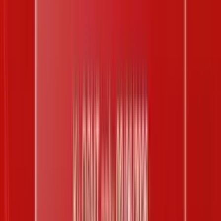
14
15
16
17
18
19
20
21
22
23
24
25
26
27
28
29
30
31
1
2
3
4
5
6