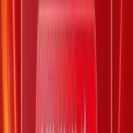
776
995
223
G3
591
198
597
653
MAX 3D
Giải
SL giải
Giá trị
ĐB
17
1.000.000
G1
91
350.000
G2
44
210.000
G3
66
100.000
MAX 3D+
Giải
Yêu cầu
SL Giải
Giá trị
ĐB
Trùng 2 số Giải đặc biệt
0
1.000.000.000
G1
Trùng 2 số Giải nhất
4
40.000.000
G2
Trùng 2 số Giải nhì
2
10.000.000
G3
Trùng 2 số Giải ba
9
5.000.000
G4
Trùng 2 số Giải đặc biệt, 1, 2, 3
36
1.000.000