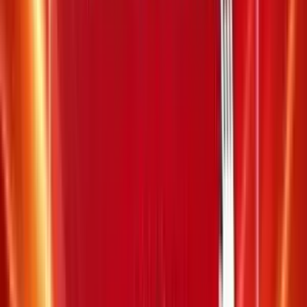
703
368
G2
464
977
931
823
848
698
337
G3
529
460
150
707
MAX 3D
Giải
SL giải
Giá trị
ĐB
19
1.000.000
G1
53
350.000
G2
99
210.000
G3
127
100.000
MAX 3D+
Giải
Yêu cầu
SL Giải
Giá trị