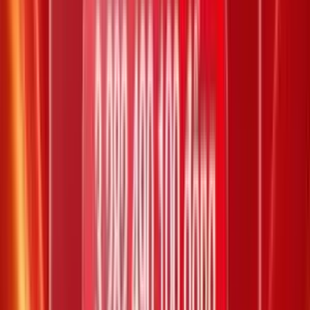
G5
Trùng 1 số Giải đặc biệt
296
150.000
G6
Trùng 1 số Giải đặc biệt, 1, 2, 3
3382
40.000
Chi tiết
KQXS Max 3D ngày
06-04-2026
Vietlott
/
Max 3D
/
Max 3D 06-04-2026
Kỳ quay thưởng:
#
01063
509
ĐB
545
034
808
G1
016
831
653
484
634
G2
734