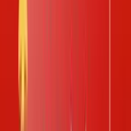
Sổ Mơ
API Cho nhà phát triển
Hôm nay:
Thứ hai
ngày
10
/
08
/
2026