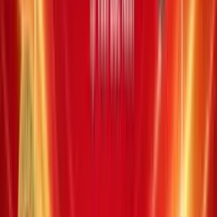
G1
146
746
033
997
850
G2
686
979
834
715
819
781
883
G3
239
266
044
421
MAX 3D
Giải
SL giải
Giá trị
ĐB
28
1.000.000
G1
32
350.000
G2
113
210.000