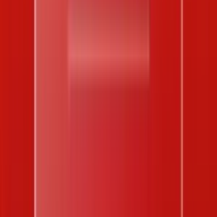
Vietlott Keno
Thống kê lớn nhỏ Vietlott Keno
Trực tiếp
Trực tiếp xổ số Miền Bắc
Trực tiếp xổ số Miền Trung
Trực tiếp
xổ số Miền Nam
Trực tiếp xổ số Vietlott Mega 6/45
Trực tiếp
xổ số Vietlott Power 6/55
Tin tức
Sổ Mơ
Nhà phát triển