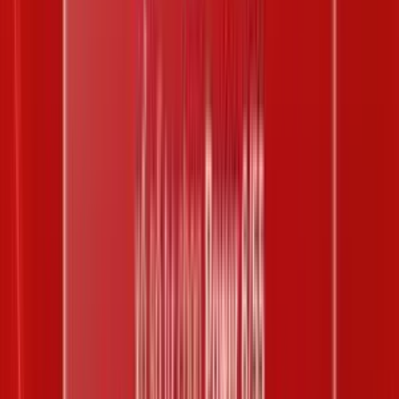
Mở thưởng ngày
Chủ nhật, 19/04/2026
Jackpot Mega 6/45 ước tính
15.140.892.500
VNĐ
Mega 6/45 quay thưởng lúc 18h Thứ 4 - Thứ 6 - CN
>>>
Xem Vietlott
Mega 645
hôm nay mới nhất
<<<
KQXS Mega 6/45 ngày 19-04-2026
Vietlott Mega
/
Mega 19-04-2026
/
Kỳ #01499
Kỳ quay thưởng:
#
01499
07
10
15
27
33
35
Giải thưởng
Trùng khớp
Số lượng giải
Giá trị giải (VND)
Jackpot
o o o o o o
0
15.140.892.500