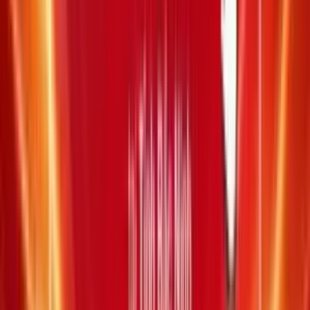
Giải nhất
o o o o o
39
10.000.000
Giải nhì
o o o o
1658
300.000
Giải ba
o o o
27451
30.000
XS Mega -
Thứ tư, 01/04/2026
Vietlott Mega
/
Mega 01-04-2026
/
Kỳ #01491
Kỳ quay thưởng:
#
01491
06
30
34
36
37
44
Giải thưởng
Trùng khớp
Số lượng giải
Giá trị giải (VND)
Jackpot
o o o o o o
0
55.077.520.500
Giải nhất
o o o o o
28
10.000.000
Giải nhì
o o o o
1430
300.000