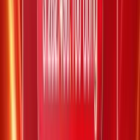
32
39
42
Giải thưởng
Trùng khớp
Số lượng giải
Giá trị giải (VND)
Jackpot
o o o o o o
0
13.539.884.500
Giải nhất
o o o o o
26
10.000.000
Giải nhì
o o o o
794
300.000
Giải ba
o o o
14471
30.000
XS Mega -
Thứ sáu, 10/04/2026
Vietlott Mega
/
Mega 10-04-2026
/
Kỳ #01495
Kỳ quay thưởng:
#
01495
07
08
10
16
28