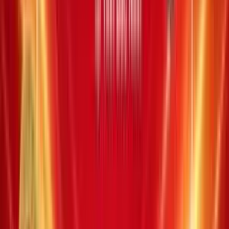
Giải ba
o o o
26367
30.000
XS Mega -
Chủ nhật, 29/03/2026
Vietlott Mega
/
Mega 29-03-2026
/
Kỳ #01490
Kỳ quay thưởng:
#
01490
05
08
18
30
37
45
Giải thưởng
Trùng khớp
Số lượng giải
Giá trị giải (VND)
Jackpot
o o o o o o
0
49.393.298.500
Giải nhất
o o o o o
25
10.000.000
Giải nhì
o o o o
1561
300.000
Giải ba
o o o
26967
30.000