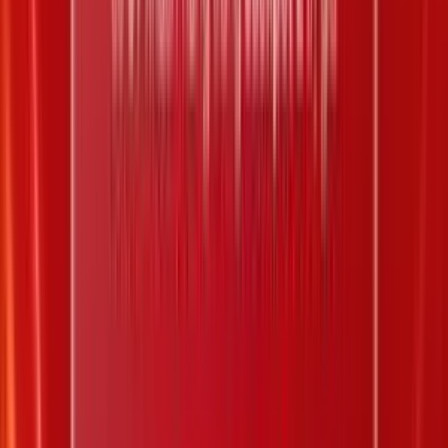
Loto
Tỷ lệ
44
1
lần
1.39
%
41
1
lần
1.39
%
39
1
lần
1.39
%
34
1
lần
1.39
%
31
1
lần
1.39
%
29
1
lần
1.39
%
28
1
lần
1.39
%
27
1
lần
1.39
%
21
1
lần
1.39
%
18
1
lần
1.39
%
Xem thêm thống kê xổ số Mega 645
Thống kê số gan Vietlott Mega 6/45
tính đến
ngày 19-04-2026
Về gần
Từ ngày
Đến ngày
nhất