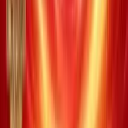
Đài:
Dò ngay
Xổ số hôm qua
XSMB
Trà Vinh
Bình Dương
Vĩnh Long
Ninh Thuận
Gia Lai
Tường thuật trực tiếp
Miền Bắc
Miền Trung
Miền Nam
Thống kê lô tô