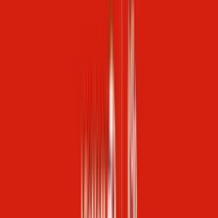
Trang chủ