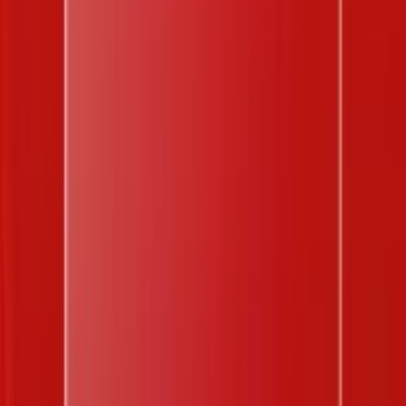
Trang chủ
/
Kết quả xổ số Vietlott
/
Mega 6/45
/
Ngày 19-04-
2026
Tháng
8
/
2026
T2
T3
T4
T5
T6
T7
CN
27
28
29
30
31
1
2
3
4
5
6
7
8
9
10