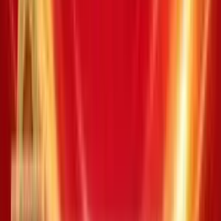
XS Mega -
Thứ sáu, 27/03/2026
Vietlott Mega
/
Mega 27-03-2026
/
Kỳ #01489
Kỳ quay thưởng:
#
01489
05
07
13
19
38
45
Giải thưởng
Trùng khớp
Số lượng giải
Giá trị giải (VND)
Jackpot
o o o o o o
0
44.387.164.000
Giải nhất
o o o o o
39
10.000.000
Giải nhì
o o o o
1714
300.000
Giải ba
o o o
27382
30.000
Dò kết quả