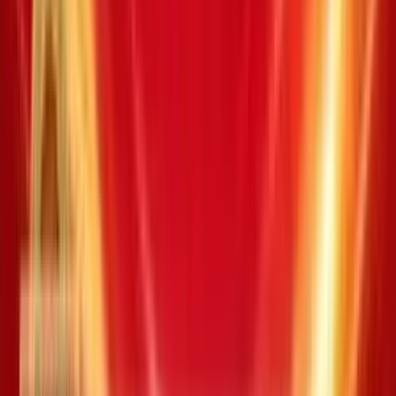
17
24
33
34
44
|
55
Giải thưởng
Trùng khớp
Số lượng giải
Giá trị giải (VND)
Jackpot 1
o o o o o o
0
55.116.976.800
Jackpot 2
o o o o o |
o
0
3.380.367.400
Giải nhất
o o o o o
12
40.000.000
Giải nhì
o o o o
618
500.000
Giải ba
o o o
12349
50.000
XS Power -
Thứ ba, 18/12/2018
Vietlott Power
/
Power 18-12-2018
/
Kỳ #00216
Kỳ quay thưởng:
#
00216