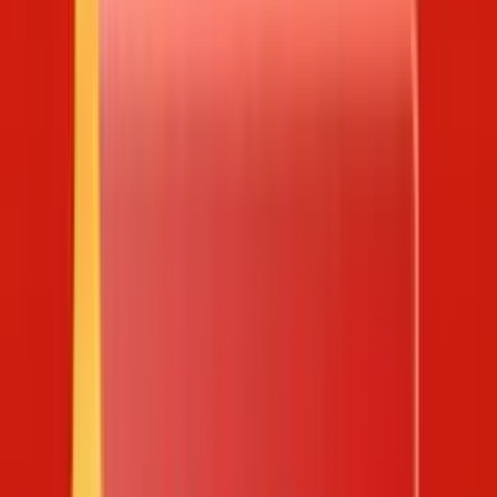
Mega 645
Thống kê tần suất Power 655
Thống kê số gan
Power 655
Thống kê tần suất Loto 535
Thống kê số gan Lotto
535
Thống kê tần suất Vietlott Keno
Thống kê gan Vietlott
Keno
Thống kê đầu đuôi Vietlott Keno
Thống kê chẵn lẻ
Vietlott Keno
Thống kê lớn nhỏ Vietlott Keno
Tin tức