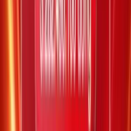
41
21
lần
13/11/2018
32
04/08/2018
20/10/2018
32
21
lần
13/11/2018
29
12/12/2017
22/02/2018
47
19
lần
17/11/2018
29
13/03/2018
22/05/2018
45
19
lần
17/11/2018
27
05/08/2017
10/10/2017
29
19
lần
17/11/2018
22
17/02/2018
12/04/2018
22
17
lần
22/11/2018
26
14/09/2017
16/11/2017
Xem thêm
XS Power -
Thứ bảy, 29/12/2018
Vietlott Power
/
Power 29-12-2018
/
Kỳ #00221
Kỳ quay thưởng:
#
00221
08
36
42
43
50
52