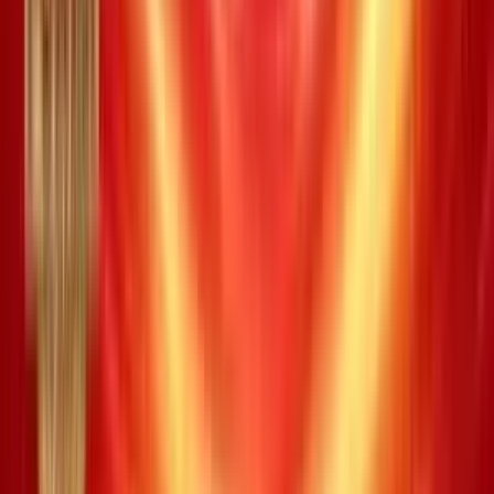
#
00215
14
17
49
52
53
55
|
12
Giải thưởng
Trùng khớp
Số lượng giải
Giá trị giải (VND)
Jackpot 1
o o o o o o
0
51.693.670.200
Jackpot 2
o o o o o |
o
1
4.500.296.150
Giải nhất
o o o o o
5
40.000.000
Giải nhì
o o o o
517
500.000
Giải ba
o o o
11277
50.000
XS Power -
Thứ năm, 13/12/2018
Vietlott Power
/
Power 13-12-2018
/
Kỳ #00214