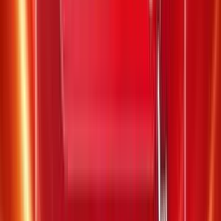
|
30
Giải thưởng
Trùng khớp
Số lượng giải
Giá trị giải (VND)
Jackpot 1
o o o o o o
0
62.343.118.200
Jackpot 2
o o o o o |
o
0
3.420.123.450
Giải nhất
o o o o o
10
40.000.000
Giải nhì
o o o o
482
500.000
Giải ba
o o o
10680
50.000
XS Power -
Thứ năm, 27/12/2018
Vietlott Power
/
Power 27-12-2018
/
Kỳ #00220
Kỳ quay thưởng:
#
00220
05
20
33
42
43