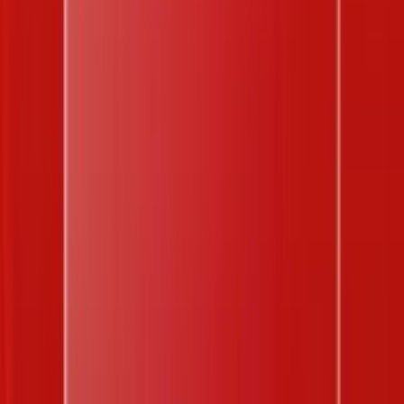
Trang chủ
/
Kết quả xổ số Vietlott
/
Power 6/55
/
Ngày 01-01-
2019
Tháng
8
/
2026
T2
T3
T4
T5
T6
T7
CN
27
28
29
30
31
1
2
3
4
5
6
7
8
9
10