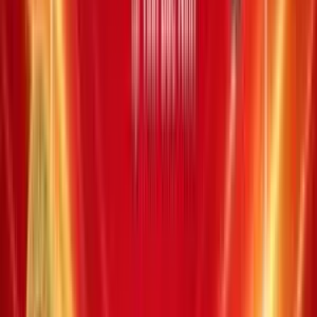
16
35
39
52
|
29
Giải thưởng
Trùng khớp
Số lượng giải
Giá trị giải (VND)
Jackpot 1
o o o o o o
0
56.763.061.950
Jackpot 2
o o o o o |
o
0
3.563.265.750
Giải nhất
o o o o o
14
40.000.000
Giải nhì
o o o o
693
500.000
Giải ba
o o o
13287
50.000
XS Power -
Thứ năm, 20/12/2018
Vietlott Power
/
Power 20-12-2018
/
Kỳ #00217
Kỳ quay thưởng:
#
00217
08