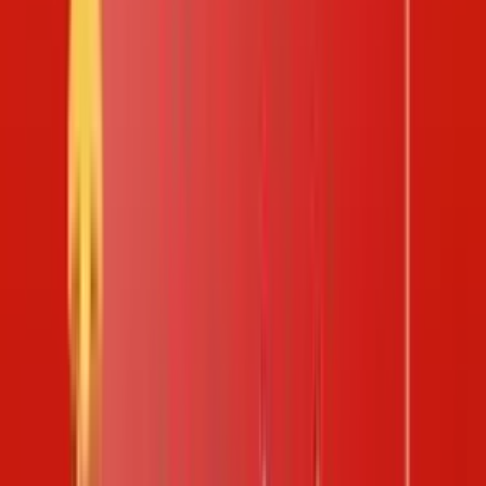
Sổ Mơ
API Cho nhà phát triển
Hôm nay:
Thứ bảy
ngày
08
/
08
/
2026