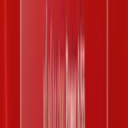
Mở thưởng ngày
Thứ ba, 01/01/2019
Jackpot 1 Power 6/55 ước tính
64.464.220.650
VNĐ
Jackpot 2 Power 6/55 ước tính
3.655.801.500
VNĐ
>>>
Xem Vietlott
Power 655
hôm nay mới nhất
<<<
KQXS Power 6/55 ngày 01-01-2019
Vietlott Power
/
Power 01-01-2019
/
Kỳ #00222
Kỳ quay thưởng:
#
00222
02
19
21
27
37
46
|
12