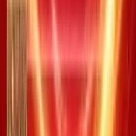
01
09
15
17
25
26
|
08
Giải thưởng
Trùng khớp
Số lượng giải
Giá trị giải (VND)
Jackpot 1
o o o o o o
0
53.457.332.700
Jackpot 2
o o o o o |
o
0
3.195.962.500
Giải nhất
o o o o o
13
40.000.000
Giải nhì
o o o o
762
500.000
Giải ba
o o o
15129
50.000
XS Power -
Thứ bảy, 15/12/2018
Vietlott Power
/
Power 15-12-2018
/
Kỳ #00215
Kỳ quay thưởng: