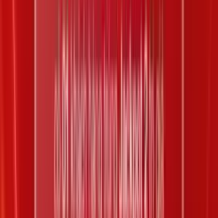
Xuất hiện
Loto
Tỷ lệ
09
4
lần
5.13
%
17
4
lần
5.13
%
03
3
lần
3.85
%
08
3
lần
3.85
%
23
3
lần
3.85
%
39
3
lần
3.85
%
42
3
lần
3.85
%
49
3
lần
3.85
%
52
3
lần
3.85
%
01
2
lần
2.56
%
Số đặc biệt