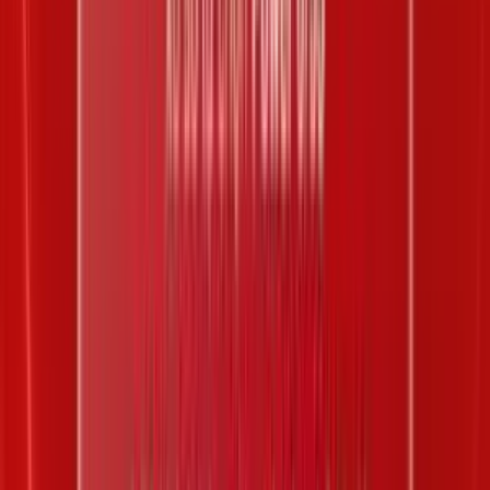
Jackpot 1
o o o o o o
0
59.800.668.600
Jackpot 2
o o o o o |
o
0
3.344.197.050
Giải nhất
o o o o o
9
40.000.000
Giải nhì
o o o o
778
500.000
Giải ba
o o o
16012
50.000
Thống kê nhanh tần suất Vietlott Power
6/55 tính tới
ngày 14-05-2026
10 số Power 6/55 về nhiều nhất trong 30 ngày
qua
Số chính