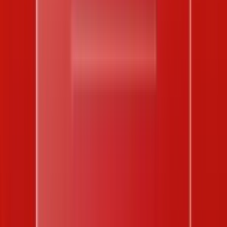
Vietlott Keno
Thống kê lớn nhỏ Vietlott Keno
Trực tiếp
Trực tiếp xổ số Miền Bắc
Trực tiếp xổ số Miền Trung
Trực tiếp
xổ số Miền Nam
Trực tiếp xổ số Vietlott Mega 6/45
Trực tiếp
xổ số Vietlott Power 6/55
Tin tức
Sổ Mơ
Nhà phát triển