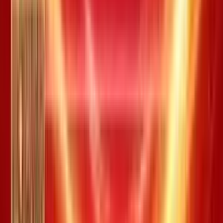
15
21
25
29
50
|
16
Giải thưởng
Trùng khớp
Số lượng giải
Giá trị giải (VND)
Jackpot 1
o o o o o o
0
42.838.500.900
Jackpot 2
o o o o o |
o
0
3.823.254.500
Giải nhất
o o o o o
7
40.000.000
Giải nhì
o o o o
608
500.000
Giải ba
o o o
14137
50.000
XS Power -
Thứ ba, 28/04/2026
Vietlott Power
/
Power 28-04-2026
/
Kỳ #01338
Kỳ quay thưởng:
#
01338