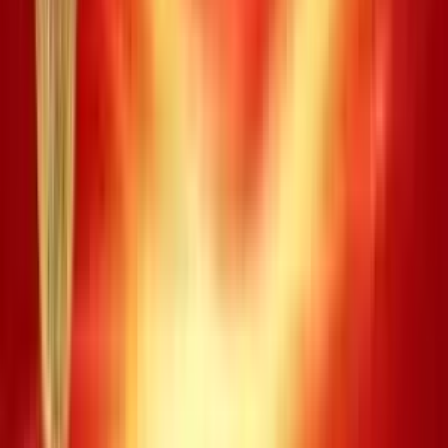
Kỳ quay thưởng:
#
01337
04
07
10
29
41
46
|
43
Giải thưởng
Trùng khớp
Số lượng giải
Giá trị giải (VND)
Jackpot 1
o o o o o o
0
37.612.305.750
Jackpot 2
o o o o o |
o
0
3.242.566.150
Giải nhất
o o o o o
9
40.000.000
Giải nhì
o o o o
628
500.000
Giải ba
o o o
14397
50.000
XS Power -
Thứ năm, 23/04/2026
Vietlott Power
/
Power 23-04-2026
/
Kỳ #01336