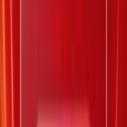
Số chính
Xuất hiện
Loto
Tỷ lệ
48
1
lần
1.19
%
45
1
lần
1.19
%
44
1
lần
1.19
%
38
1
lần
1.19
%
36
1
lần
1.19
%
35
1
lần
1.19
%
34
1
lần
1.19
%
32
1
lần
1.19
%