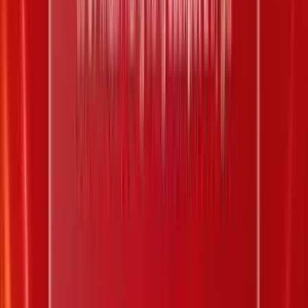
Xuất hiện
Loto
Tỷ lệ
15
2
lần
14.29
%
55
2
lần
14.29
%
16
1
lần
7.14
%
17
1
lần
7.14
%
24
1
lần
7.14
%
28
1
lần
7.14
%
32
1
lần
7.14
%
35
1
lần
7.14
%
43
1
lần
7.14
%
46
1
lần
7.14
%
10 số Power 6/55 về ít nhất trong 30 ngày qua