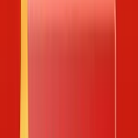
Mega 645
Thống kê tần suất Power 655
Thống kê số gan
Power 655
Thống kê tần suất Loto 535
Thống kê số gan Lotto
535
Thống kê tần suất Vietlott Keno
Thống kê gan Vietlott
Keno
Thống kê đầu đuôi Vietlott Keno
Thống kê chẵn lẻ
Vietlott Keno
Thống kê lớn nhỏ Vietlott Keno
Tin tức