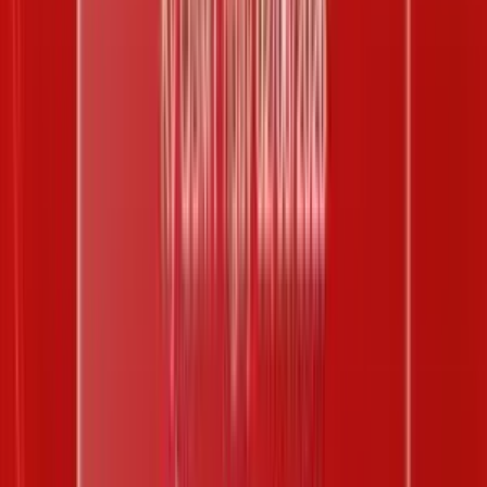
5
6
KQ Xổ Số Hôm Nay
Miền Bắc
Thái Bình
ĐT 123
Thần tài 4
Miền Nam
Đà Lạt
Tiền Giang
Kiên Giang
Miền Trung
Khánh Hòa
Kon Tum
Vietlott
Mega645
Loto535
Keno
Bingo
KQXS Vietlott Power 6/55
ngày
14-05-2026
Mở thưởng ngày
Thứ năm, 14/05/2026