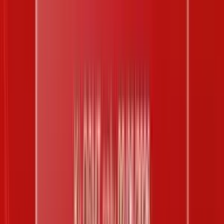
12
13
14
15
16
17
18
19
20
21
22
23
24
25
26
27
28
29
30
31
1
2
3
4