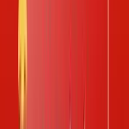
Sổ Mơ
API Cho nhà phát triển
Hôm nay:
Chủ nhật
ngày
09
/
08
/
2026