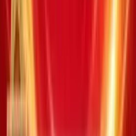
05
27
35
45
49
55
|
18
Giải thưởng
Trùng khớp
Số lượng giải
Giá trị giải (VND)
Jackpot 1
o o o o o o
0
58.191.976.650
Jackpot 2
o o o o o |
o
0
5.173.135.400
Giải nhất
o o o o o
12
40.000.000
Giải nhì
o o o o
1120
500.000
Giải ba
o o o
17823
50.000
XS Power -
Thứ năm, 02/05/2024
Vietlott Power
/
Power 02-05-2024
/
Kỳ #01029
Kỳ quay thưởng: