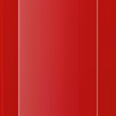
Trang chủ
/
Kết quả xổ số Vietlott
/
Power 6/55
/
Ngày 16-05-
2024
Tháng
8
/
2026
T2
T3
T4
T5
T6
T7
CN
27
28
29
30
31
1
2
3
4
5
6
7
8
9