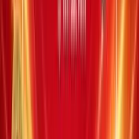
26
35
41
44
52
|
13
Giải thưởng
Trùng khớp
Số lượng giải
Giá trị giải (VND)
Jackpot 1
o o o o o o
0
61.542.131.250
Jackpot 2
o o o o o |
o
0
5.545.374.800
Giải nhất
o o o o o
13
40.000.000
Giải nhì
o o o o
912
500.000
Giải ba
o o o
19585
50.000
XS Power -
Thứ bảy, 04/05/2024
Vietlott Power
/
Power 04-05-2024
/
Kỳ #01030
Kỳ quay thưởng:
#
01030