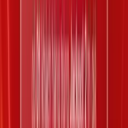
Xuất hiện
Loto
Tỷ lệ
40
4
lần
4.76
%
43
4
lần
4.76
%
46
4
lần
4.76
%
54
4
lần
4.76
%
05
3
lần
3.57
%
21
3
lần
3.57
%
27
3
lần
3.57
%
35
3
lần
3.57
%
36
3
lần
3.57
%
45
3
lần
3.57
%
Số đặc biệt