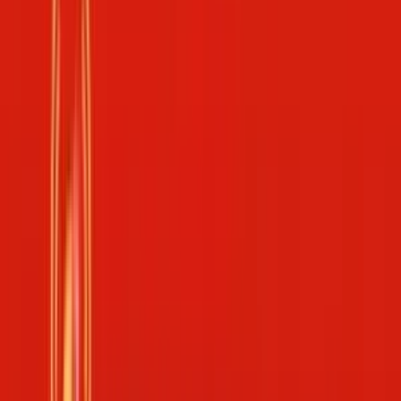
Vietlott
Power 6/55
Mega 6/45
Lotto 5/35
Max 3D / Max 3D+
Max 3D
Pro
Keno
Bingo 18
Trực tiếp
Trực tiếp xổ số Miền Bắc
Trực tiếp xổ số Miền Trung
Trực tiếp
xổ số Miền Nam
Trực tiếp xổ số Vietlott Mega 6/45
Trực tiếp
xổ số Vietlott Power 6/55