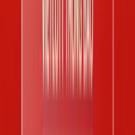
Miền Bắc
XS Miền Bắc
XS Điện toán 123
XS Điện toán 6x36
XS Điện toán
thần tài
Miền Trung
Miền Nam
Vietlott
Power 6/55
Mega 6/45
Lotto 5/35
Max 3D / Max 3D+
Max 3D
Pro
Keno
Bingo 18
Phân tích
Phân tích XSMB
Phân tích XSMT
Phân tích XSMN
Phân tích
Vietlott
Thống kê
Thống kê giải đặc biệt
Thống kê xuất hiện giải đặc biệt
Thống
kê loto gan
Thống kê cặp lô tô cùng về
Thống kê lô kép
Thống
kê số lần xuất hiện 00-99
Thống kê đầu đuôi
Thống kê tần suất
lần xuất hiện
Thống kê tần suất xuất hiện lô tô
Thống kê tần
suất cặp lô tô
Thống kê tần suất Mega 645
Thống kê số gan
Mega 645
Thống kê tần suất Power 655
Thống kê số gan
Power 655
Thống kê tần suất Loto 535
Thống kê số gan Lotto
535
Thống kê tần suất Vietlott Keno
Thống kê gan Vietlott
Keno
Thống kê đầu đuôi Vietlott Keno
Thống kê chẵn lẻ