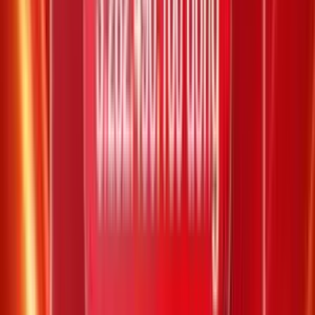
11
28
lần
12/03/2024
36
27/07/2023
21/10/2023
22
28
lần
12/03/2024
46
07/01/2020
21/05/2020
10
23
lần
23/03/2024
38
18/02/2021
20/05/2021
14
20
lần
30/03/2024
37
21/03/2020
11/07/2020
18
19
lần
02/04/2024
70
04/09/2018
19/02/2019
08
18
lần
04/04/2024
42
09/06/2020
19/09/2020
09
17
lần
06/04/2024
33
16/01/2024
06/04/2024
Xem thêm
XS Power -
Thứ ba, 14/05/2024
Vietlott Power
/
Power 14-05-2024
/
Kỳ #01034
Kỳ quay thưởng:
#
01034
05
17
36
40
46