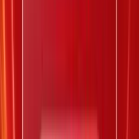
10 số Power 6/55 về ít nhất trong 30 ngày qua
Số chính
Xuất hiện
Loto
Tỷ lệ
53
1
lần
1.19
%
52
1
lần
1.19
%
47
1
lần
1.19
%
44
1
lần
1.19
%
42
1
lần
1.19
%
37
1
lần
1.19
%