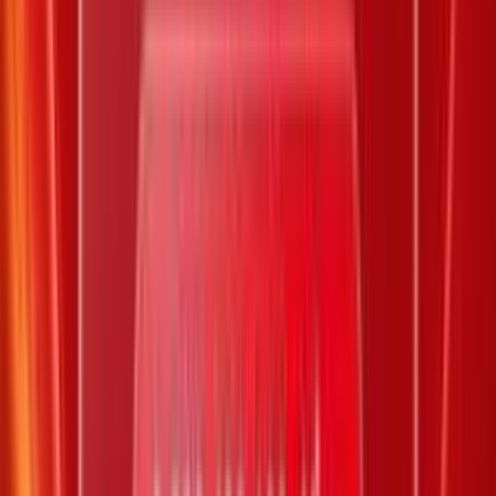
34
1
lần
1.19
%
30
1
lần
1.19
%
20
1
lần
1.19
%
17
1
lần
1.19
%
Số đặc biệt
Xuất hiện
Loto
Tỷ lệ
46
1
lần
7.14
%
44
1
lần
7.14
%
42
1
lần
7.14
%
37
1
lần
7.14
%