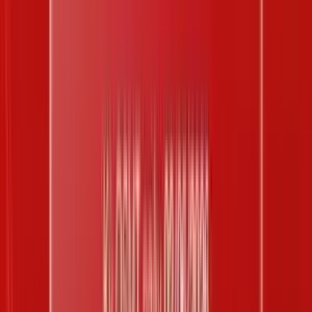
12
13
14
15
16
17
18
19
20
21
22
23
24
25
26
27
28
29
30
31
1
2
3
4