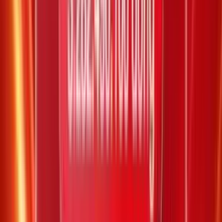
8
95
62
Đầy đủ
2 số
3 số
0
1
2
3
4
5
6
7
8
9
Bảng kết quả lô
MT
/
Lô XS
MT
Thứ tư
Đầu
Khánh Hòa
Đà Nẵng
0
0
,
8
,
4
,
3
,
6
,
1
4
,
2
8
,
8
,
6
,
3
3
,
8
,
2
,
4
2
,
5
,
1
,
4
,
5
5
,
2
,
8
,
1
,
7
,
6
6
,
8
,
0
,
0
,
2
,
7
4
,
6
,
6
,
0
,
8
,
8
0
,
0
,
9
5
,
2
,
4
,
KQ Xổ số
Miền Trung
ngày
04/08/2026