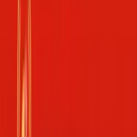
Vietlott
Power 6/55
Mega 6/45
Lotto 5/35
Max 3D / Max 3D+
Max 3D
Pro
Keno
Bingo 18
Trực tiếp
Trực tiếp xổ số Miền Bắc
Trực tiếp xổ số Miền Trung
Trực tiếp
xổ số Miền Nam
Trực tiếp xổ số Vietlott Mega 6/45
Trực tiếp
xổ số Vietlott Power 6/55