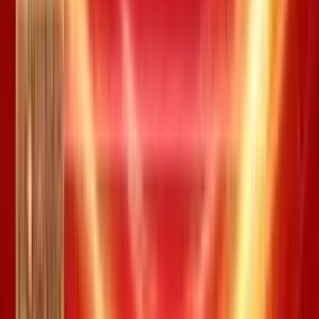
8
25
64
21
Đầy đủ
2 số
3 số
0
1
2
3
4
5
6
7
8
9
Bảng kết quả lô
MT
/
Lô XS
MT
Chủ nhật
Đầu
Kon Tum
Khánh Hòa
Huế
0
9
,
1
7
,
4
,
8
,
2
7
,
5
,
0
,
4
,
1
,
7
,
1
,
3
7
,
3
,
2
,
5
,
2
,
8
,
4
3
,
1
,
0
,
9
,
4
,
7
,
5
9
,
1
,
3
,
1
,
4
,
6
0
,
0
,
9
,
2
,
0
,
2
,
9
,
4
,
6
,
7
2
,
6
,
3
,
4
,
1
,
8
3
,
0
,
0
,
8
,
0
,
9
7
,
3
,
5
,
9
,
7
,
2
,
1
,
KQ Xổ số
Miền Trung
ngày
01/08/2026