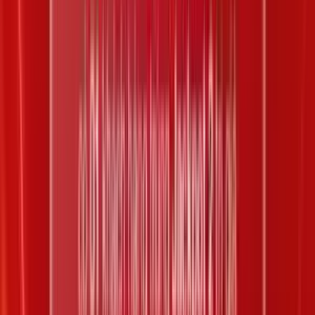
Bình luận nhanh về kết quả
Miền Trung
ngày
06/08/2026
-
52: Về liên tiếp 3 ngày
-
55: Về liên tiếp 3 ngày
-
57: Về liên tiếp 3 ngày
-
03: Về liên tiếp 2 ngày
-
08: Về liên tiếp 2 ngày
-
14: Về liên tiếp 2 ngày
-
38: Về liên tiếp 2 ngày
-
44: Về liên tiếp 2 ngày
-
58: Về liên tiếp 2 ngày
-
66: Về liên tiếp 2 ngày
-
74: Về liên tiếp 2 ngày
-
92: Về liên tiếp 2 ngày
-
95: Về liên tiếp 2 ngày
-
77: Gan 9 ngày đã về
-
14: Loto về giải đặc biệt hôm trước
-
92: Loto về giải đặc biệt hôm trước
-
13: Về 3 lần