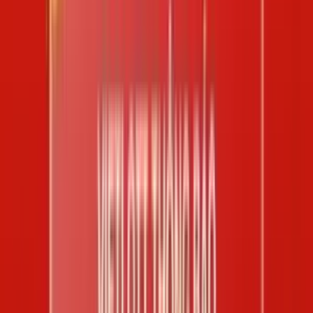
Đăng nhập