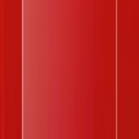
Trang chủ
/
Kết quả XSMT
/
Thứ năm
Tháng
8
/
2026
T2
T3
T4
T5
T6
T7
CN
27
28
29
30
31
1
2
3
4
5
6
7
8
9
10
11