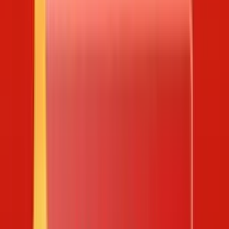
Mega 645
Thống kê tần suất Power 655
Thống kê số gan
Power 655
Thống kê tần suất Loto 535
Thống kê số gan Lotto
535
Thống kê tần suất Vietlott Keno
Thống kê gan Vietlott
Keno
Thống kê đầu đuôi Vietlott Keno
Thống kê chẵn lẻ
Vietlott Keno
Thống kê lớn nhỏ Vietlott Keno
Tin tức