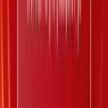
về
gan
đại
01
19
lần
30/01/2026
42
25/02/2011
23/12/2011
18
18
lần
06/02/2026
22
03/08/2012
11/01/2013
02
17
lần
13/02/2026
26
12/03/2010
17/09/2010
42
16
lần
20/02/2026
33
27/04/2012
21/12/2012
16
16
lần
20/02/2026
30
08/03/2019
11/10/2019
74
15
lần
27/02/2026
25
04/11/2016
05/05/2017
99
14
lần
06/03/2026
39
26/05/2023
01/03/2024
51
14
lần
06/03/2026
35
16/03/2018
23/11/2018
88
13
lần
13/03/2026
34
13/06/2025
13/02/2026
09
13
lần
13/03/2026
41
26/07/2013
16/05/2014
Xem thêm
XSBD, Kết quả xổ số Bình Dương ngày
05-06-2026
XSMN
/
XSMN Thứ sáu
/
XSMN 05-06-2026
ĐB
103208