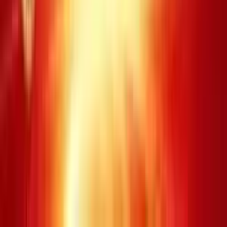
2
3
,
5
,
5
,
3
,
2
3
0
,
0
,
2
,
5
,
2
,
4
,
8
,
4
,
3
4
3
,
3
,
7
,
4
5
6
,
2
,
2
,
7
,
3
,
5
6
7
,
7
,
5
,
0
,
6
7
6
,
5
,
6
,
4
,
7
8
3
,
9
,
8
9
8
,
9
XSBD, Kết quả xổ số Bình Dương ngày
24-04-2026
XSMN
/
XSMN Thứ sáu
/
XSMN 24-04-2026
ĐB
171287
1
26372
2
60390
85908