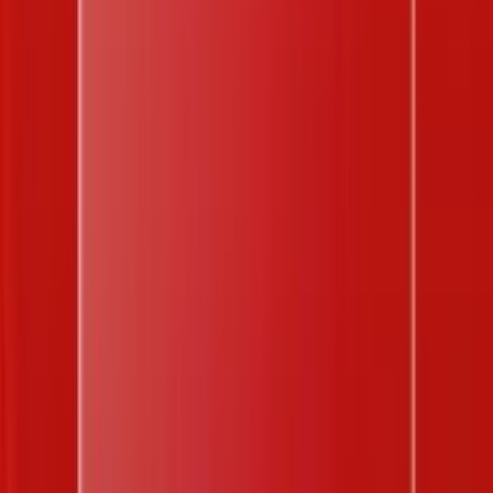
Trang chủ
/
Kết quả XSMN
/
Xổ số Bình Dương
/
Ngày 12-06-
2026
Tháng
8
/
2026
T2
T3
T4
T5
T6
T7
CN
27
28
29
30
31
1
2
3
4
5
6
7
8
9
10