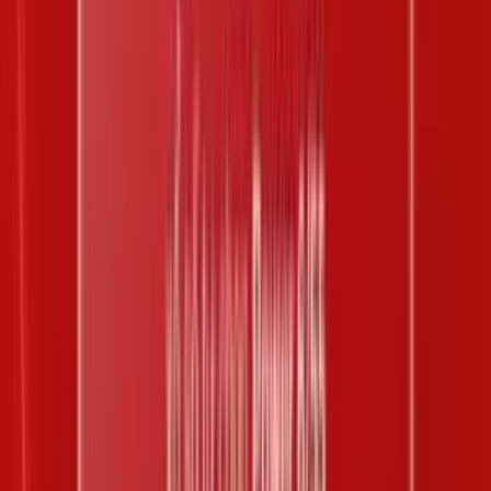
XSMN
/
XSMN Thứ sáu
/
XSMN 12-06-2026
ĐB
363193
1
20808
2
45514
27376
3
12955
13830
48450
09246
4
25478
11036
39149
20981
5
4759
6122
6
0460
4684
7
997