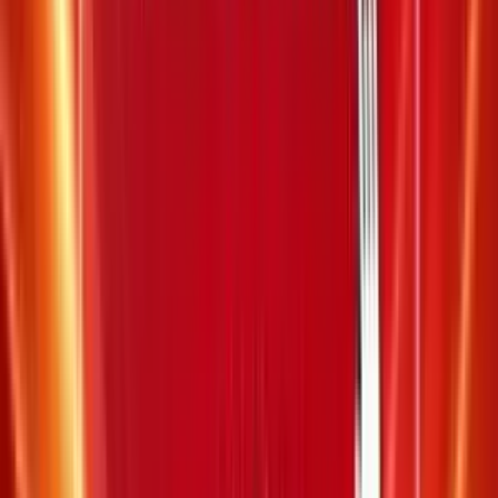
7
925
8
91
Đầy đủ
2 số
3 số
0
1
2
3
4
5
6
7
8
9
Bảng lô tô
Bình Dương
ngày
22-05-
2026
Lô MN
/
Lô MN Thứ sáu
/
Lô BD 22-05-2026
Đầu
Đuôi
Đầu
Đuôi
0
1
,
8
,
4
,
7
,
0
1
0
,
7
,
3
,
9
,
1
2
5
,
2
3
3
,
9
,
8
,
1
,
9
,
3
,
3
4
8
,
0
,
4
5
5
,
7
,
5
,
2
,
5
6
8
,
8
,
6
7
7
,
0
,
1
,
7
,
5
,
7
8
0
,
6
,
4
,
6
,
3
,
8
9
1
,
3
,
3
,
9