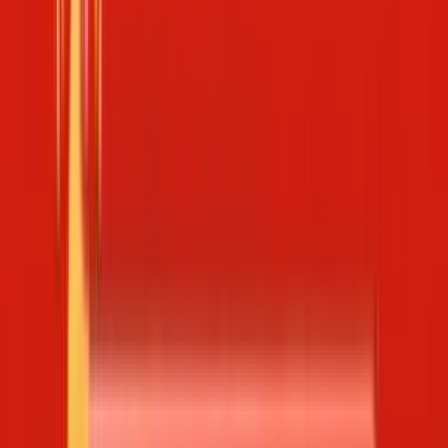
Phân tích
Phân tích XSMB
Phân tích XSMT
Phân tích XSMN
Phân tích
Vietlott
Thống kê
Thống kê giải đặc biệt
Thống kê xuất hiện giải đặc biệt
Thống
kê loto gan
Thống kê cặp lô tô cùng về
Thống kê lô kép
Thống
kê số lần xuất hiện 00-99
Thống kê đầu đuôi
Thống kê tần suất
lần xuất hiện
Thống kê tần suất xuất hiện lô tô
Thống kê tần
suất cặp lô tô
Thống kê tần suất Mega 645
Thống kê số gan