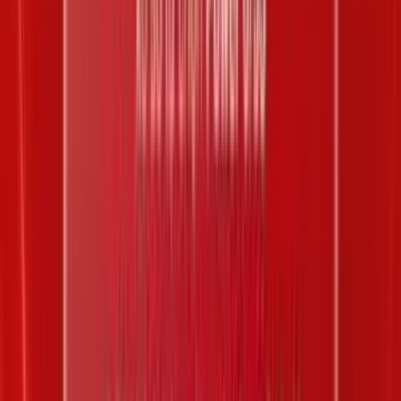
8
83
Đầy đủ
2 số
3 số
0
1
2
3
4
5
6
7
8
9
>>>
Xem KQXS
Bình Dương
hôm nay mới nhất
<<<
Nhận KQXS
Bình Dương
soạn
XS
BD
gửi
8136
(1.500đ/SMS)
Bảng lô tô
Bình Dương
ngày
12-06-
2026
Lô XSMN
/
Lô XSMN thứ sáu
/
Lô Bình Dương thứ sáu
Đầu
Đuôi
Đầu
Đuôi
0
8
,
3
,
5
,
6
,
0
1
4
,
8
,
1
2
2
,
2
,
2
3
0
,
6
,
9
,
8
,
3
4
6
,
9
,
1
,
8
,
4
5
5
,
0
,
9
,
5
,
5
6
0
,
7
,
4
,
3
,
6
7
6
,
8
,
9
,
7
8
1
,
4
,
3
,
0
,
7
,
8