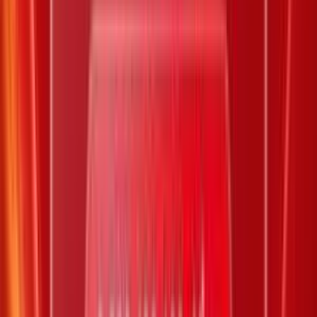
2026
Lô MN
/
Lô MN Thứ sáu
/
Lô BD 05-06-2026
Đầu
Đuôi
Đầu
Đuôi
0
8
,
0
,
0
,
5
,
0
1
9
,
4
,
9
,
6
,
7
,
1
2
3
,
3
,
5
,
2
3
2
,
2
,
3
4
1
,
5
,
9
,
4
5
9
,
4
,
7
,
0
,
2
,
8
,
5
6
1
,
6
7
1
,
7
,
5
,
8
,
7
,
7
8
7
,
5
,
0
,
8
9
4
,
1
,
1
,
5
,
9
XSBD, Kết quả xổ số Bình Dương ngày
29-05-2026