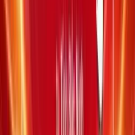
XSBD, Kết quả xổ số Bình Dương ngày
15-05-2026
XSMN
/
XSMN Thứ sáu
/
XSMN 15-05-2026
ĐB
660519
1
55107
2
02531
38479
3
18924
67708
94928
41243
4
75585
05343
91528
40795
5
7433