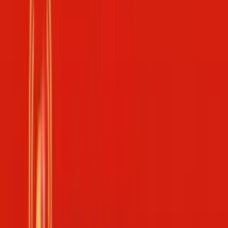
Vietlott
Power 6/55
Mega 6/45
Lotto 5/35
Max 3D / Max 3D+
Max 3D
Pro
Keno
Bingo 18
Trực tiếp
Trực tiếp xổ số Miền Bắc
Trực tiếp xổ số Miền Trung
Trực tiếp
xổ số Miền Nam
Trực tiếp xổ số Vietlott Mega 6/45
Trực tiếp
xổ số Vietlott Power 6/55