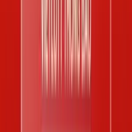
Miền Bắc
XS Miền Bắc
XS Điện toán 123
XS Điện toán 6x36
XS Điện toán
thần tài
Miền Trung
Miền Nam
Vietlott
Power 6/55
Mega 6/45
Lotto 5/35
Max 3D / Max 3D+
Max 3D
Pro
Keno
Bingo 18
Phân tích
Phân tích XSMB
Phân tích XSMT
Phân tích XSMN
Phân tích
Vietlott
Thống kê
Thống kê giải đặc biệt
Thống kê xuất hiện giải đặc biệt
Thống
kê loto gan
Thống kê cặp lô tô cùng về
Thống kê lô kép
Thống
kê số lần xuất hiện 00-99
Thống kê đầu đuôi
Thống kê tần suất
lần xuất hiện
Thống kê tần suất xuất hiện lô tô
Thống kê tần
suất cặp lô tô
Thống kê tần suất Mega 645
Thống kê số gan
Mega 645
Thống kê tần suất Power 655
Thống kê số gan
Power 655
Thống kê tần suất Loto 535
Thống kê số gan Lotto
535
Thống kê tần suất Vietlott Keno
Thống kê gan Vietlott
Keno
Thống kê đầu đuôi Vietlott Keno
Thống kê chẵn lẻ