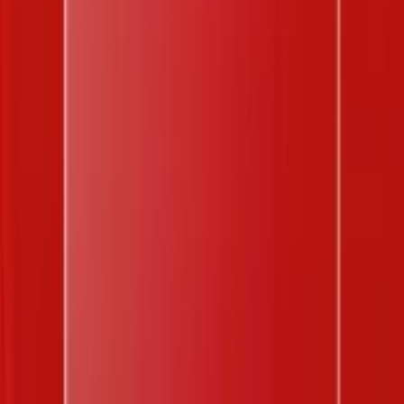
Trang chủ
/
Kết quả XSMT
/
Xổ số Quảng Bình
/
Thứ năm
Tháng
8
/
2026
T2
T3
T4
T5
T6
T7
CN
27
28
29
30
31
1
2
3
4
5
6
7
8
9
10