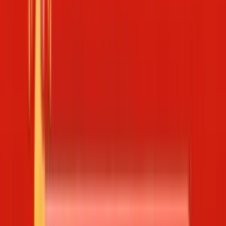
Phân tích
Phân tích XSMB
Phân tích XSMT
Phân tích XSMN
Phân tích
Vietlott
Thống kê
Thống kê giải đặc biệt
Thống kê xuất hiện giải đặc biệt
Thống
kê loto gan
Thống kê cặp lô tô cùng về
Thống kê lô kép
Thống
kê số lần xuất hiện 00-99
Thống kê đầu đuôi
Thống kê tần suất
lần xuất hiện
Thống kê tần suất xuất hiện lô tô
Thống kê tần
suất cặp lô tô
Thống kê tần suất Mega 645
Thống kê số gan