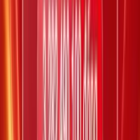
ĐB
236912
1
78965
2
44265
31678
3
19516
84316
35845
08801
4
62909
89344
74148
50620
5
7841
0164
6
8723
1507
7
463
8
53
Đầy đủ
2 số
3 số
0
1
2
3
4
5
6
7
8
9