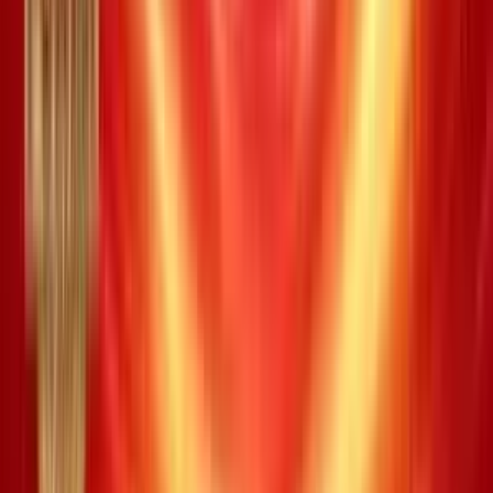
G2
o o o o +
o
11
5.000.000
G3
o o o o
71
500.000
G4
o o o +
o
241
100.000
G5
o o o
2383
30.000
KK
o o +
o
o +
o
o
17208
10.000
Kết quả Keno
Thứ sáu, 07/08/2026
Kỳ quay thưởng:
#
0291209
C
Chẵn
10
>
Lớn
8
L
Lẻ
10
<
Nhỏ
12
02
05
07
10
12
18
19
20