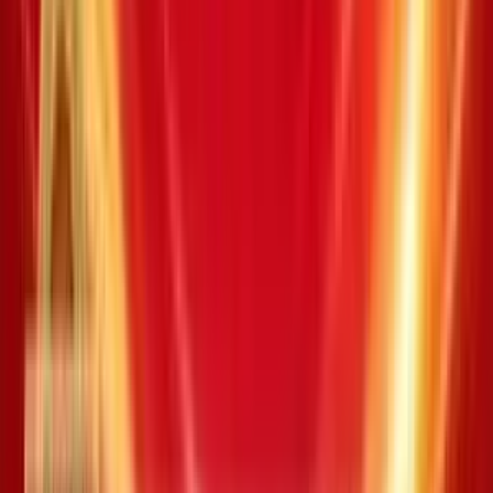
G3
922
754
296
624
MAX 3D
Giải
Kết quả
SL giải
Giá trị
058
ĐB
0
2.000.000.000
032
087
294
G1
0
400.000.000
562
191
619
295
611
G2
6
30.000.000
032
835
166
547
484
573
856