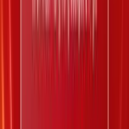
ĐB
986546
210203
778087
1
36325
04258
35965
2
40194
78383
20001
73329
47326
63858
3
87510
60434
37673
70929
03373
59570
80044
53884
57697
23699
70056
98437
4
02035
07429
85030
75696
11028
96609
85688
89572
76370
32183
23095
19765
5
9243
4078
4244
8877
7091
9019
6
8045
1328
0561
1138
7354
3546
7
934
145
696
8
61
40
97
Đầy đủ
2 số
3 số
0
1
2
3
4
5
6
7
8
9
Nhận KQXS
Miền Nam
soạn
XS
MN
gửi
8136
(1.500đ/SMS)