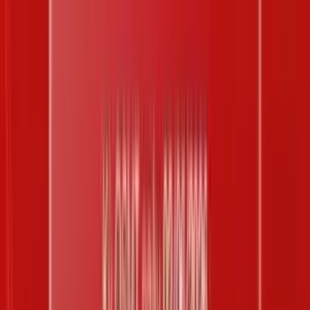
11
12
13
14
15
16
17
18
19
20
21
22
23
24
25
26
27
28
29
30
31
1
2
3