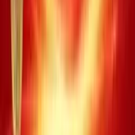
21
28
36
37
44
49
50
55
58
73
75
77
Chọn 10 số
Chọn 9 số
Chọn 8 số
Chọn 7 số
Chọn 6 số
Chọn 5 số
Chọn 4 số
Chọn 3 số
Chọn 2 số
Chọn 1 số
Chẵn / Lẻ