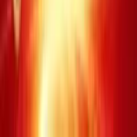
Lớn / Nhỏ
Xác định kết quả
Giá trị trúng thưởng
Số lượng
Trùng 10 trong 20 số
2.000.000.000 đ
0
Trùng 09 trong 20 số
150.000.000 đ
0
Trùng 08 trong 20 số
8.000.000 đ
0
Trùng 07 trong 20 số
710.000 đ
1
Trùng 06 trong 20 số
80.000 đ
8
Trùng 05 trong 20 số
20.000 đ
42
Trùng 00 trong 20 số
10.000 đ
26
Xác định kết quả
Giá trị trúng thưởng
Số lượng
Trùng 09 trong 20 số
800.000.000 đ
0
Trùng 08 trong 20 số
12.000.000 đ
0
Trùng 07 trong 20 số
1.500.000 đ
0
Trùng 06 trong 20 số
150.000 đ
1
Trùng 05 trong 20 số
30.000 đ
15
Trùng 04 trong 20 số
10.000 đ
45
Trùng 00 trong 20 số
10.000 đ
17
Xác định kết quả
Giá trị trúng thưởng
Số lượng
Trùng 08 trong 20 số
200.000.000 đ
0