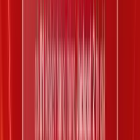
Lô XS
MB
Thứ tư
Đầu
Đuôi
Đầu
Đuôi
0
6
,
0
,
7
,
0
,
6
,
5
,
8
,
0
1
1
,
3
,
6
,
1
,
3
,
9
,
1
2
4
,
9
,
3
,
2
3
1
,
6
,
6
,
4
,
1
,
2
,
5
,
5
,
3
4
5
,
5
,
8
,
2
,
3
,
4
5
4
,
4
,
9
,
0
,
3
,
6
,
3
,
5
6
5
,
1
,
0
,
0
,
3
,
3
,
6
7
8
,
9
,
0
,
7
8
4
,
9
,
0
,
7
,
8
9
2
,
1
,
5
,
8
,
7
,
9
Kết quả xổ số Miền Nam - KQXS MN
XSMN
/
XSMN Thứ tư
/
XSMN 01-07-2026
G