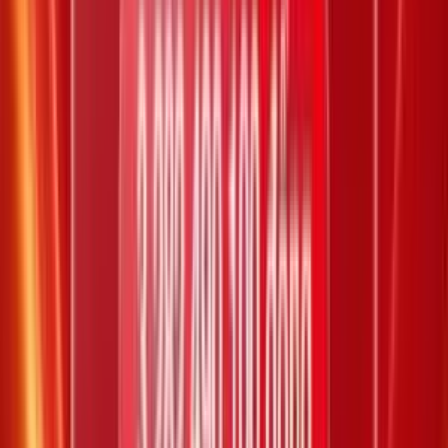
Đầy đủ
2 số
3 số
0
1
2
3
4
5
6
7
8
9
Nhận KQXS
Miền Trung
soạn
XS
MT
gửi
8136
(1.500đ/SMS)
Bảng kết quả lô tô
Miền Trung
/
Lô XS
MT
Thứ tư
Đầu
Khánh Hòa
Đà Nẵng
0
1
,
3
,
4
,
1
1
,
2
0
,
1
,
1
,
7
,
1
,
3
8
,
5
,
7
,
4
4
,
6
,
1
,
9
,
0
,
5
5
,
4
,
9
,
0
,
6
8
,
9
,
8
,
6
,
7
,
7
,
7
1
,
8
,
2
,
2
,
2
,
6
,
8
1
,
9
5
,
5
,
2. Xổ số điện toán Vietlott