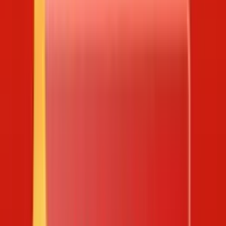
Mega 645
Thống kê tần suất Power 655
Thống kê số gan
Power 655
Thống kê tần suất Loto 535
Thống kê số gan Lotto
535
Thống kê tần suất Vietlott Keno
Thống kê gan Vietlott
Keno
Thống kê đầu đuôi Vietlott Keno
Thống kê chẵn lẻ
Vietlott Keno
Thống kê lớn nhỏ Vietlott Keno
Tin tức