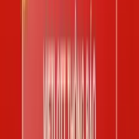
Đăng nhập