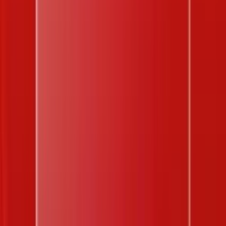
Trang chủ
/
Tổng hợp KQXS
/
Ngày 01-07-2026
Tháng
8
/
2026
T2
T3
T4
T5
T6
T7
CN
27
28
29
30
31
1
2
3
4
5
6
7
8
9
10