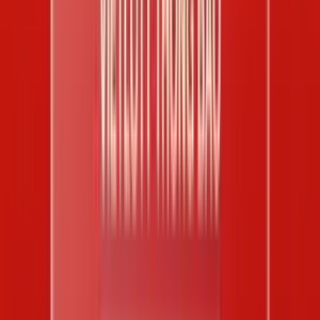
Miền Bắc
XS Miền Bắc
XS Điện toán 123
XS Điện toán 6x36
XS Điện toán
thần tài
Miền Trung
Miền Nam
Vietlott
Power 6/55
Mega 6/45
Lotto 5/35
Max 3D / Max 3D+
Max 3D
Pro
Keno
Bingo 18
Phân tích
Phân tích XSMB
Phân tích XSMT
Phân tích XSMN
Phân tích
Vietlott
Thống kê
Thống kê giải đặc biệt
Thống kê xuất hiện giải đặc biệt
Thống
kê loto gan
Thống kê cặp lô tô cùng về
Thống kê lô kép
Thống
kê số lần xuất hiện 00-99
Thống kê đầu đuôi
Thống kê tần suất
lần xuất hiện
Thống kê tần suất xuất hiện lô tô
Thống kê tần
suất cặp lô tô
Thống kê tần suất Mega 645
Thống kê số gan
Mega 645
Thống kê tần suất Power 655
Thống kê số gan
Power 655
Thống kê tần suất Loto 535
Thống kê số gan Lotto
535
Thống kê tần suất Vietlott Keno
Thống kê gan Vietlott
Keno
Thống kê đầu đuôi Vietlott Keno
Thống kê chẵn lẻ