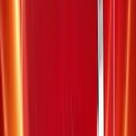
KQXS Max 3D ngày
05-08-2026
Vietlott
/
Max 3D
/
Max 3D 05-08-2026
Kỳ quay thưởng:
#
01115
302
ĐB
386
681
273
G1
031
990
333
029
893
G2
508
137
300
062
017
296
009
G3
702
723