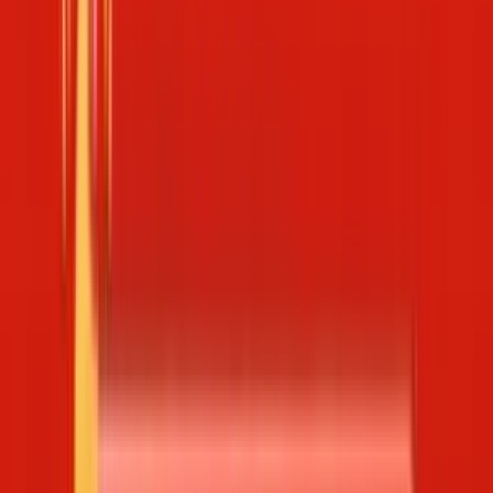
Phân tích
Phân tích XSMB
Phân tích XSMT
Phân tích XSMN
Phân tích
Vietlott
Thống kê
Thống kê giải đặc biệt
Thống kê xuất hiện giải đặc biệt
Thống
kê loto gan
Thống kê cặp lô tô cùng về
Thống kê lô kép
Thống
kê số lần xuất hiện 00-99
Thống kê đầu đuôi
Thống kê tần suất
lần xuất hiện
Thống kê tần suất xuất hiện lô tô
Thống kê tần
suất cặp lô tô
Thống kê tần suất Mega 645
Thống kê số gan