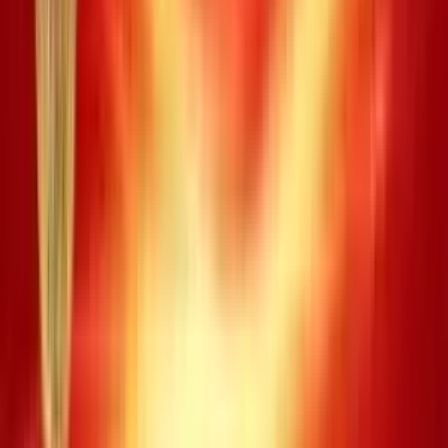
31
32
40
41
43
52
59
71
72
77
80
Chọn 10 số
Chọn 9 số
Chọn 8 số
Chọn 7 số
Chọn 6 số
Chọn 5 số
Chọn 4 số
Chọn 3 số
Chọn 2 số
Chọn 1 số
Chẵn / Lẻ
Lớn / Nhỏ