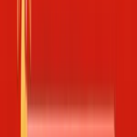
Phân tích
Phân tích XSMB
Phân tích XSMT
Phân tích XSMN
Phân tích
Vietlott
Thống kê
Thống kê giải đặc biệt
Thống kê xuất hiện giải đặc biệt
Thống
kê loto gan
Thống kê cặp lô tô cùng về
Thống kê lô kép
Thống
kê số lần xuất hiện 00-99
Thống kê đầu đuôi
Thống kê tần suất
lần xuất hiện
Thống kê tần suất xuất hiện lô tô
Thống kê tần
suất cặp lô tô
Thống kê tần suất Mega 645
Thống kê số gan