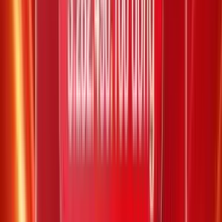
XS Mega -
Thứ sáu, 07/08/2026
Vietlott Mega
/
Mega 07-08-2026
/
Kỳ #01546
Kỳ quay thưởng:
#
01546
02
08
19
30
36
43
Giải thưởng
Trùng khớp
Số lượng giải
Giá trị giải (VND)
Jackpot
o o o o o o
0
14.788.722.000
Giải nhất
o o o o o
28
10.000.000
Giải nhì
o o o o
1098
300.000
Giải ba
o o o
17746
30.000
XS Power -
Thứ bảy, 08/08/2026