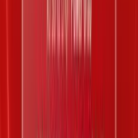
1106
4996
7713
3696
0247
5
9389
6262
7366
224
6
421
186
80
62
7
54
81
Đầy đủ
2 số
3 số
0
1
2
3
4
5
6
7
8
9
Nhận KQXS
Miền Bắc
soạn
XS
MB
gửi
8136
(1.500đ/SMS)
Bảng kết quả lô tô
Miền Bắc
/
Lô XS
MB
Thứ ba
Đầu
Đuôi
Đầu
Đuôi