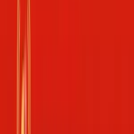
Vietlott
Power 6/55
Mega 6/45
Lotto 5/35
Max 3D / Max 3D+
Max 3D
Pro
Keno
Bingo 18
Trực tiếp
Trực tiếp xổ số Miền Bắc
Trực tiếp xổ số Miền Trung
Trực tiếp
xổ số Miền Nam
Trực tiếp xổ số Vietlott Mega 6/45
Trực tiếp
xổ số Vietlott Power 6/55