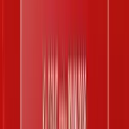
13
14
15
16
17
18
19
20
21
22
23
24
25
26
27
28
29
30
31
1
2
3
4
5