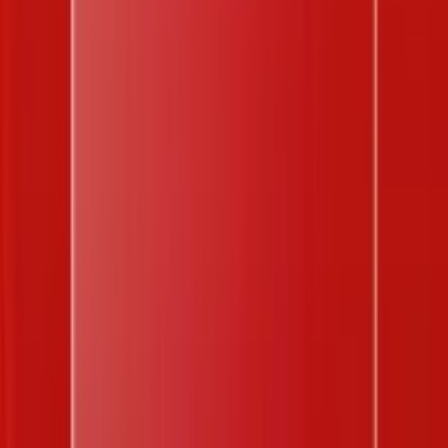
Trang chủ
/
Kết quả XSMN
/
Xổ số Trà Vinh
/
Ngày 12-06-2026
Tháng
8
/
2026
T2
T3
T4
T5
T6
T7
CN
27
28
29
30
31
1
2
3
4
5
6
7
8
9