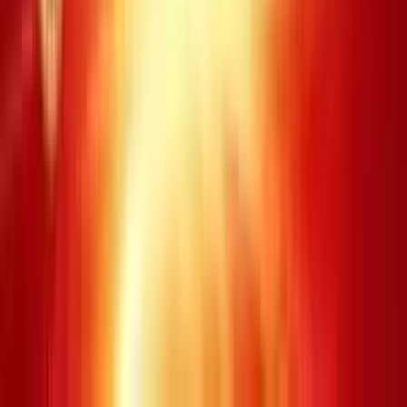
XSTV, Kết quả xổ số Trà Vinh ngày 24-
04-2026
XSMN
/
XSMN Thứ sáu
/
XSMN 24-04-2026
ĐB
966205
1
97557
2
91142
09282
3
95064
80272
66900
77376
4
36049
57644
82832
41636
5
1193