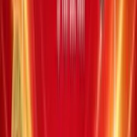
Đầy đủ
2 số
3 số
0
1
2
3
4
5
6
7
8
9
Bảng lô tô
Trà Vinh
ngày
15-05-2026
Lô MN
/
Lô MN Thứ sáu
/
Lô TV 15-05-2026
Đầu
Đuôi
Đầu
Đuôi
0
9
,
9
,
0
1
2
,
1
2
1
,
2
,
5
,
4
,
7
,
9
,
2
,
5
,
2
3
9
,
3
,
3
,
3
4
2
,
9
,
9
,
4
5
2
,
6
,
9
,
2
,
5
6
9
,
5
,
6
7
2
,
9
,
7
8
9
,
8
9
4
,
5
,
0
,
6
,
0
,
2
,
7
,
8
,
3
,
4
,
9
XSTV, Kết quả xổ số Trà Vinh ngày 08-