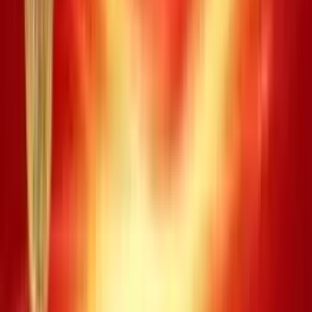
1754
7
818
8
70
Đầy đủ
2 số
3 số
0
1
2
3
4
5
6
7
8
9
Bảng lô tô
Trà Vinh
ngày
01-05-2026
Lô MN
/
Lô MN Thứ sáu
/
Lô TV 01-05-2026
Đầu
Đuôi
Đầu
Đuôi
0
2
,
7
,
7
,
0
1
3
,
8
,
6
,
5
,
8
,
1
2
7
,
0
,
3
,
2
3
7
,
2
,
1
,
7
,
3
4
5
,
4
5
7
,
4
,
1
,
5
6
8
,
1
,
8
,
6
7
0
,
3
,
0
,
2
,
3
,
5
,
7
8
6
,
6
,
9
,
1
,
1
,
8
9
8
,
9
,
9
,
9