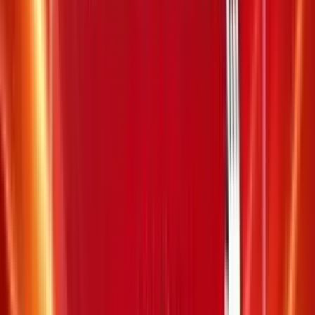
Bảng lô tô
Trà Vinh
ngày
22-05-2026
Lô MN
/
Lô MN Thứ sáu
/
Lô TV 22-05-2026
Đầu
Đuôi
Đầu
Đuôi
0
2
,
4
,
0
1
6
,
5
,
6
,
9
,
8
,
2
,
2
,
8
,
1
2
1
,
1
,
0
,
7
,
2
3
4
,
9
,
3
4
9
,
0
,
3
,
4
5
8
,
1
,
5
6
1
,
1
,
8
,
9
,
6
7
2
,
7
8
1
,
8
,
1
,
6
,
8
,
5
,
8
9
3
,
6
,
4
,
1
,
9
XSTV, Kết quả xổ số Trà Vinh ngày 15-
05-2026