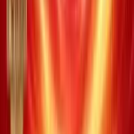
XSTV, Kết quả xổ số Trà Vinh ngày 01-
05-2026
XSMN
/
XSMN Thứ sáu
/
XSMN 01-05-2026
ĐB
841570
1
87427
2
21613
29868
3
70237
17002
35798
08118
4
22073
37816
88632
57757
5
4915
2399
6
6086