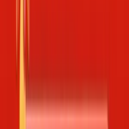
Phân tích
Phân tích XSMB
Phân tích XSMT
Phân tích XSMN
Phân tích
Vietlott
Thống kê
Thống kê giải đặc biệt
Thống kê xuất hiện giải đặc biệt
Thống
kê loto gan
Thống kê cặp lô tô cùng về
Thống kê lô kép
Thống
kê số lần xuất hiện 00-99
Thống kê đầu đuôi
Thống kê tần suất
lần xuất hiện
Thống kê tần suất xuất hiện lô tô
Thống kê tần
suất cặp lô tô
Thống kê tần suất Mega 645
Thống kê số gan