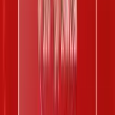
3
4
5
6
KQ Xổ Số Hôm Nay
Miền Bắc
Hà Nội
ĐT 123
Thần tài 4
Miền Nam
Tây Ninh
Bình Thuận
An Giang
Miền Trung
Quảng Trị
Quảng Bình
Bình Định
Vietlott
Power655
Max3D Pro
Loto535
Keno
Bingo
XSTV, Kết quả xổ số Trà Vinh