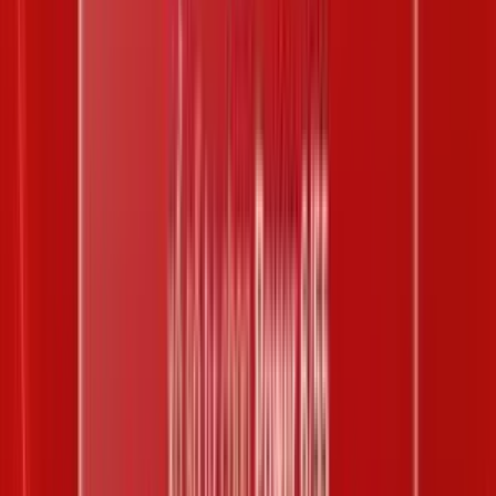
ngày 12-06-2026
XSMN
/
XSMN Thứ sáu
/
XSMN 12-06-2026
ĐB
235477
1
07257
2
36921
31222
3
03498
83686
91404
20617
4
41654
13128
23825
36442
5
2299
5123
6
2491
8817
7
726