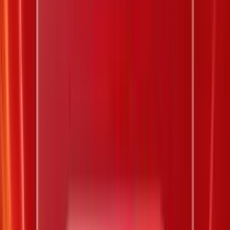
2
14791
02847
3
97244
36259
49721
94428
4
03133
07310
71483
59118
5
5356
2050
6
3023
9103
7
669
8
72
Đầy đủ
2 số
3 số
0
1
2
3
4
5
6
7
8
9
Bảng lô tô
Trà Vinh
ngày
05-06-2026
Lô MN
/
Lô MN Thứ sáu
/
Lô TV 05-06-2026