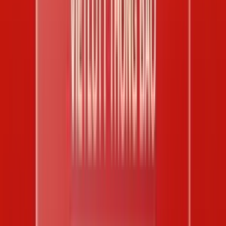
Miền Bắc
XS Miền Bắc
XS Điện toán 123
XS Điện toán 6x36
XS Điện toán
thần tài
Miền Trung
Miền Nam
Vietlott
Power 6/55
Mega 6/45
Lotto 5/35
Max 3D / Max 3D+
Max 3D
Pro
Keno
Bingo 18
Phân tích
Phân tích XSMB
Phân tích XSMT
Phân tích XSMN
Phân tích
Vietlott
Thống kê
Thống kê giải đặc biệt
Thống kê xuất hiện giải đặc biệt
Thống
kê loto gan
Thống kê cặp lô tô cùng về
Thống kê lô kép
Thống
kê số lần xuất hiện 00-99
Thống kê đầu đuôi
Thống kê tần suất
lần xuất hiện
Thống kê tần suất xuất hiện lô tô
Thống kê tần
suất cặp lô tô
Thống kê tần suất Mega 645
Thống kê số gan
Mega 645
Thống kê tần suất Power 655
Thống kê số gan
Power 655
Thống kê tần suất Loto 535
Thống kê số gan Lotto
535
Thống kê tần suất Vietlott Keno
Thống kê gan Vietlott
Keno
Thống kê đầu đuôi Vietlott Keno
Thống kê chẵn lẻ