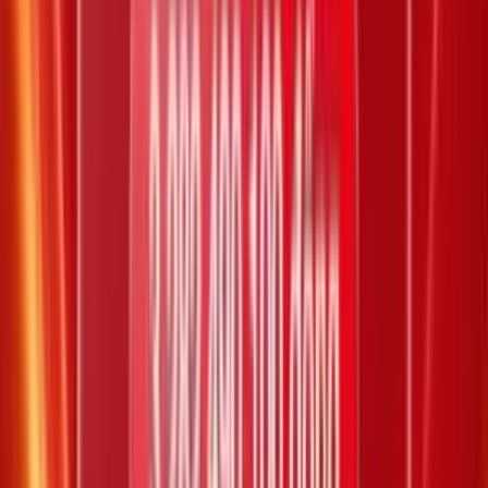
ĐB
512263
1
93120
2
11426
98912
3
29062
70603
33723
11443
4
65482
68273
26634
54438
5
6874
6637
6
5106
0040
7
745
8
81
Đầy đủ
2 số
3 số
0
1
2
3
4
5
6
7
8
9
Bảng lô tô
Trà Vinh
ngày
29-05-2026