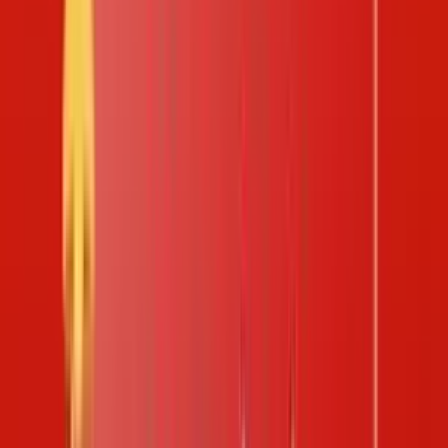
Sổ Mơ
API Cho nhà phát triển
Hôm nay:
Thứ năm
ngày
06
/
08
/
2026