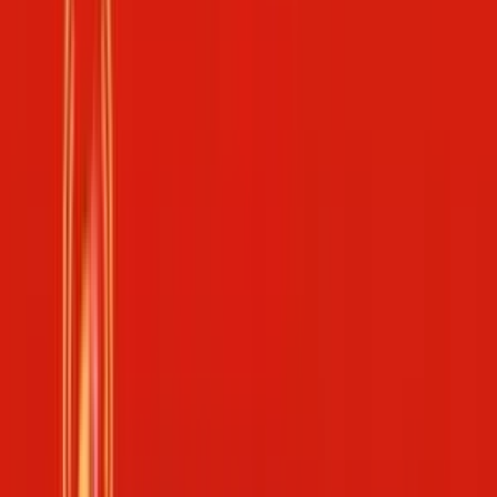
Vietlott
Power 6/55
Mega 6/45
Lotto 5/35
Max 3D / Max 3D+
Max 3D
Pro
Keno
Bingo 18
Trực tiếp
Trực tiếp xổ số Miền Bắc
Trực tiếp xổ số Miền Trung
Trực tiếp
xổ số Miền Nam
Trực tiếp xổ số Vietlott Mega 6/45
Trực tiếp
xổ số Vietlott Power 6/55