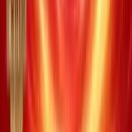
Tổng kết quả ba lần quay số là
120.000 đ
113
15
Tổng kết quả ba lần quay số là
200.000 đ
0
16
Tổng kết quả ba lần quay số là
400.000 đ
0
17
Tổng kết quả ba lần quay số là
1.200.000 đ
0
18
Giá trị trúng
Số
Xác định kết quả
thưởng
lượng
Tổng kết quả ba lần quay số từ 3
15.000 đ
0
đến 9
Tổng kết quả ba lần quay số là 10
20.000 đ
0
hoặc 11
Tổng kết quả ba lần quay số là 12
15.000 đ
213
hoặc 18
Chi tiết
Xổ số Bingo kỳ
#
0139781
Cửa tổng: