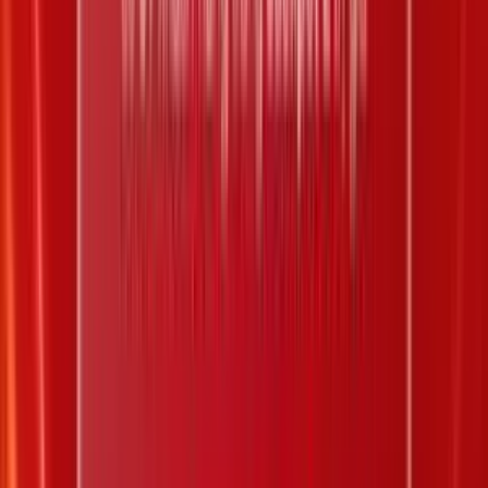
Tổng kết quả ba lần quay số là
1.200.000 đ
0
3
Tổng kết quả ba lần quay số là
400.000 đ
0
4
Tổng kết quả ba lần quay số là
200.000 đ
0
5
Tổng kết quả ba lần quay số là
120.000 đ
0
6
Tổng kết quả ba lần quay số là
80.000 đ
0
7
Tổng kết quả ba lần quay số là
55.000 đ
0
8
Tổng kết quả ba lần quay số là
47.000 đ
0
9
Tổng kết quả ba lần quay số là
44.000 đ
0
10
Tổng kết quả ba lần quay số là
44.000 đ
0
11
Tổng kết quả ba lần quay số là
47.000 đ
89
12
Tổng kết quả ba lần quay số là
55.000 đ
0
13