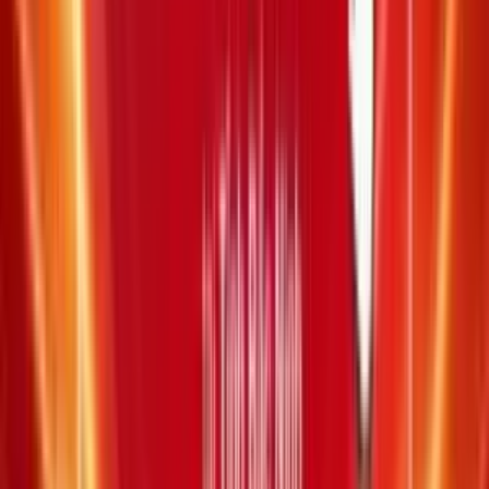
Cửa tổng:
15
Lớn/Hòa/Nhỏ:
Lớn
6
5
4
Chọn 1 số
Chọn 2 số trùng nhau
Chọn 3 số trùng nhau
Cộng tổng
Lớn/Hòa/Nhỏ
Xác định kết quả
Giá trị trúng thưởng
Số lượng
Kết quả quay số có một số 1
12.000 đ
0
Kết quả quay số có hai số 1
20.000 đ
0
Kết quả quay số có ba số 1
0 đ
0
Kết quả quay số có một số 2
12.000 đ
0
Kết quả quay số có hai số 2
20.000 đ
0
Kết quả quay số có ba số 2
30.000 đ
0