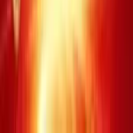
Kết quả quay số có ba số 3
30.000 đ
0
Kết quả quay số có một số 4
12.000 đ
0
Kết quả quay số có hai số 4
20.000 đ
0
Kết quả quay số có ba số 4
30.000 đ
0
Kết quả quay số có một số 5
12.000 đ
0
Kết quả quay số có hai số 5
20.000 đ
0
Kết quả quay số có ba số 5
30.000 đ
0
Kết quả quay số có một số 6
12.000 đ
0
Kết quả quay số có hai số 6
20.000 đ
0
Kết quả quay số có ba số 6
30.000 đ
0
Giá trị trúng
Số
Xác định kết quả
thưởng
lượng
Kết quả quay số có ít nhất hai
75.000 đ
0
số 1
Kết quả quay số có ít nhất hai
75.000 đ
0
số 2
Kết quả quay số có ít nhất hai
75.000 đ
95
số 3
Kết quả quay số có ít nhất hai
75.000 đ
0
số 4