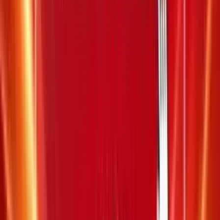
80.000 đ
0
14
Tổng kết quả ba lần quay số là
120.000 đ
0
15
Tổng kết quả ba lần quay số là
200.000 đ
0
16
Tổng kết quả ba lần quay số là
400.000 đ
646
17
Tổng kết quả ba lần quay số là
1.200.000 đ
0
18
Giá trị trúng
Số
Xác định kết quả
thưởng
lượng
Tổng kết quả ba lần quay số từ 3
15.000 đ
0
đến 9
Tổng kết quả ba lần quay số là 10
20.000 đ
0
hoặc 11
Tổng kết quả ba lần quay số là 12
15.000 đ
239
hoặc 18
Chi tiết
Xổ số Bingo kỳ
#
0139782