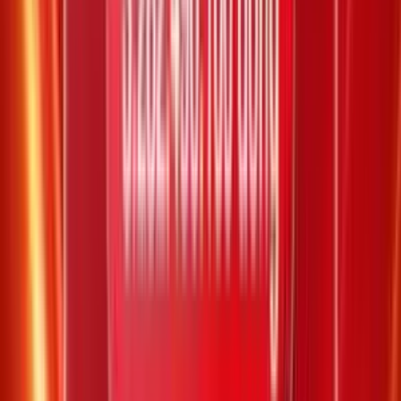
75.000 đ
0
số 3
Kết quả quay số có ít nhất hai
75.000 đ
0
số 4
Kết quả quay số có ít nhất hai
75.000 đ
0
số 5
Kết quả quay số có ít nhất hai
75.000 đ
0
số 6
Giá trị trúng
Số
Xác định kết quả
thưởng
lượng
Kết quả quay số có ba số 1
1.200.000 đ
0
Kết quả quay số có ba số 2
1.200.000 đ
0
Kết quả quay số có ba số 3
1.200.000 đ
0
Kết quả quay số có ba số 4
1.200.000 đ
0
Kết quả quay số có ba số 5
1.200.000 đ
0
Kết quả quay số có ba số 6
1.200.000 đ
0
Kết quả quay số có ba số trùng
200.000 đ
0
nhau bất kỳ
Giá trị trúng
Số
Xác định kết quả
thưởng
lượng
Tổng kết quả ba lần quay số là
1.200.000 đ
0