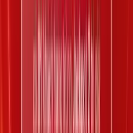
Kết quả quay số có ít nhất hai
75.000 đ
0
số 3
Kết quả quay số có ít nhất hai
75.000 đ
0
số 4
Kết quả quay số có ít nhất hai
75.000 đ
81
số 5
Kết quả quay số có ít nhất hai
75.000 đ
0
số 6
Giá trị trúng
Số
Xác định kết quả
thưởng
lượng
Kết quả quay số có ba số 1
1.200.000 đ
0
Kết quả quay số có ba số 2
1.200.000 đ
0
Kết quả quay số có ba số 3
1.200.000 đ
0
Kết quả quay số có ba số 4
1.200.000 đ
0
Kết quả quay số có ba số 5
1.200.000 đ
0
Kết quả quay số có ba số 6
1.200.000 đ
0
Kết quả quay số có ba số trùng
200.000 đ
0
nhau bất kỳ
Giá trị trúng
Số
Xác định kết quả
thưởng
lượng