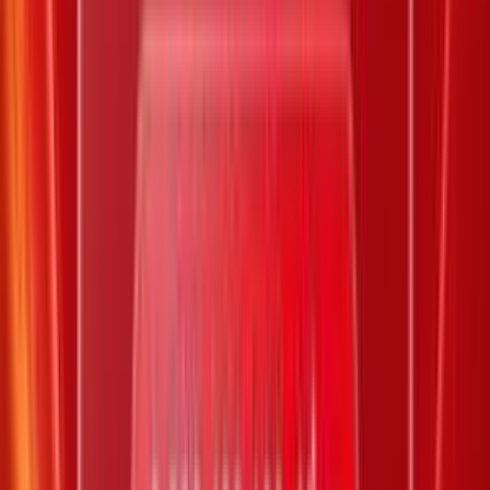
Xổ số Bingo kỳ
#
0139942
Cửa tổng:
14
Lớn/Hòa/Nhỏ:
Lớn
5
6
3
Chọn 1 số
Chọn 2 số trùng nhau
Chọn 3 số trùng nhau
Cộng tổng
Lớn/Hòa/Nhỏ
Xác định kết quả
Giá trị trúng thưởng
Số lượng
Kết quả quay số có một số 1
12.000 đ
0
Kết quả quay số có hai số 1
20.000 đ
0
Kết quả quay số có ba số 1
0 đ
0
Kết quả quay số có một số 2
12.000 đ
0
Kết quả quay số có hai số 2
20.000 đ
0