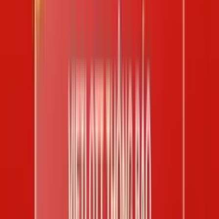
Đăng nhập