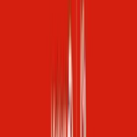
Trang chủ