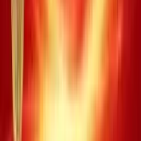
12
Lớn/Hòa/Nhỏ:
Lớn
4
4
4
Chọn 1 số
Chọn 2 số trùng nhau
Chọn 3 số trùng nhau
Cộng tổng
Lớn/Hòa/Nhỏ
Xác định kết quả
Giá trị trúng thưởng
Số lượng
Kết quả quay số có một số 1
12.000 đ
0
Kết quả quay số có hai số 1
20.000 đ
0
Kết quả quay số có ba số 1
0 đ
0
Kết quả quay số có một số 2
12.000 đ
0
Kết quả quay số có hai số 2
20.000 đ
0
Kết quả quay số có ba số 2
30.000 đ
0
Kết quả quay số có một số 3
12.000 đ
0
Kết quả quay số có hai số 3
20.000 đ
0