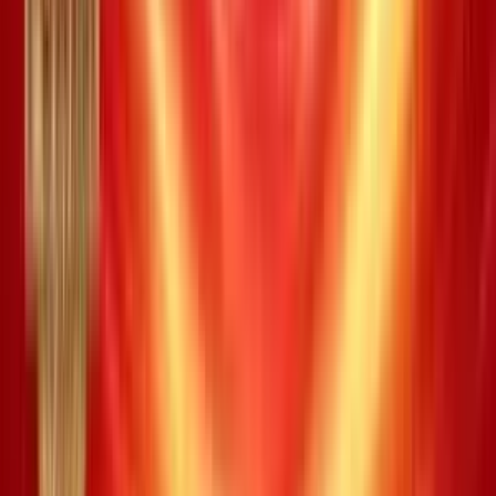
KQXS Lotto 5/35 ngày
30-09-2025
Lotto 5/35
/
Xổ số Lotto 535 ngày 30-09-2025
Kỳ quay thưởng:
#
00188
13
16
19
20
31
|
11
Giải
Trùng khớp
Số lượng giải
Giá trị giải (VND)
ĐB
o o o o o +
o
0
11.722.212.500
G1
o o o o o
0
10.000.000
G2
o o o o +
o
12
5.000.000
G3
o o o o
112
500.000
G4
o o o +
o
231
100.000