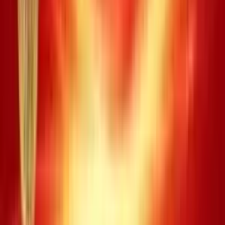
G5
o o o
2871
30.000
KK
o o +
o
o +
o
o
15555
10.000
KQXS Lotto 5/35 ngày
30-09-2025
Lotto 5/35
/
Xổ số Lotto 535 ngày 30-09-2025
Kỳ quay thưởng:
#
00187
03
05
08
23
29
|
01
Giải
Trùng khớp
Số lượng giải
Giá trị giải (VND)
ĐB
o o o o o +
o
0
10.910.625.500
G1
o o o o o
0
10.000.000
G2
o o o o +
o
5
5.000.000