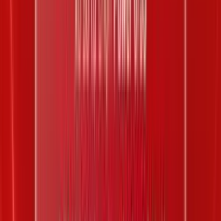
ĐB
o o o o o +
o
0
6.269.355.000
G1
o o o o o
1
10.000.000
G2
o o o o +
o
6
5.000.000
G3
o o o o
58
500.000
G4
o o o +
o
190
100.000
G5
o o o
1677
30.000
KK
o o +
o
o +
o
o
12630
10.000
>>>
Xem KQXS
Lotto 5/35
hôm nay mới nhất
<<<
Thống kê nhanh tần suất Vietlott Lotto
5/35 tính tới
ngày 03-10-2025
10 số lotto về nhiều nhất trong 30 ngày qua
Số chính