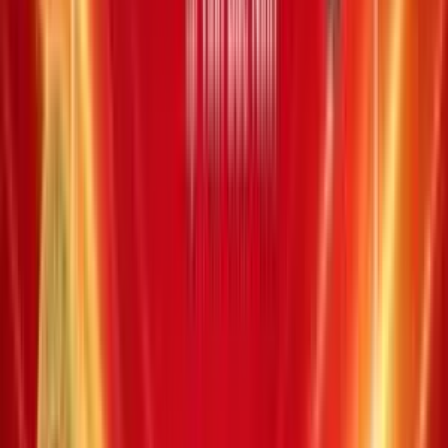
#
00191
19
22
26
27
33
|
05
Giải
Trùng khớp
Số lượng giải
Giá trị giải (VND)
ĐB
o o o o o +
o
0
14.958.430.500
G1
o o o o o
0
10.000.000
G2
o o o o +
o
3
5.000.000
G3
o o o o
136
500.000
G4
o o o +
o
294
100.000
G5
o o o
3876
30.000
KK
o o +
o
o +
o
o
25733
10.000
KQXS Lotto 5/35 ngày
01-10-2025
Lotto 5/35
/
Xổ số Lotto 535 ngày 01-10-2025