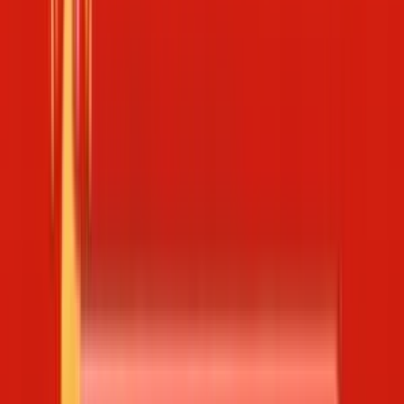
Phân tích
Phân tích XSMB
Phân tích XSMT
Phân tích XSMN
Phân tích
Vietlott
Thống kê
Thống kê giải đặc biệt
Thống kê xuất hiện giải đặc biệt
Thống
kê loto gan
Thống kê cặp lô tô cùng về
Thống kê lô kép
Thống
kê số lần xuất hiện 00-99
Thống kê đầu đuôi
Thống kê tần suất
lần xuất hiện
Thống kê tần suất xuất hiện lô tô
Thống kê tần
suất cặp lô tô
Thống kê tần suất Mega 645
Thống kê số gan