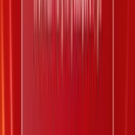
Xuất hiện
Loto
Tỷ lệ
07
9
lần
14.52
%
08
8
lần
12.9
%
04
6
lần
9.68
%
05
6
lần
9.68
%
02
5
lần
8.06
%
03
5
lần
8.06
%
06
5
lần
8.06
%
11
5
lần
8.06
%
01
4
lần
6.45
%
10
4
lần
6.45
%
10 số lotto về ít nhất trong 30 ngày qua