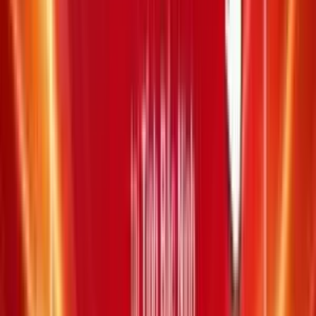
31
|
02
Giải
Trùng khớp
Số lượng giải
Giá trị giải (VND)
ĐB
o o o o o +
o
0
8.340.357.500
G1
o o o o o
2
10.000.000
G2
o o o o +
o
7
5.000.000
G3
o o o o
77
500.000
G4
o o o +
o
207
100.000
G5
o o o
2175
30.000
KK
o o +
o
o +
o
o
12388
10.000
KQXS Lotto 5/35 ngày
06-01-2026
Lotto 5/35
/
Xổ số Lotto 535 ngày 06-01-2026
Kỳ quay thưởng:
#
00383
07