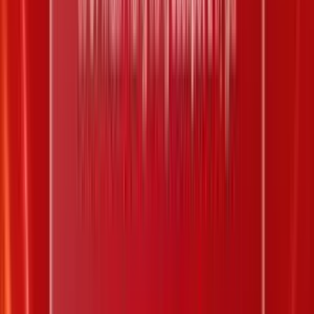
Xuất hiện
Loto
Tỷ lệ
03
8
lần
12.9
%
09
8
lần
12.9
%
10
7
lần
11.29
%
11
7
lần
11.29
%
08
6
lần
9.68
%
01
5
lần
8.06
%
05
5
lần
8.06
%
02
4
lần
6.45
%
12
4
lần
6.45
%
06
3
lần
4.84
%
10 số lotto về ít nhất trong 30 ngày qua
Số chính