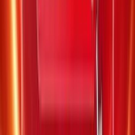
KQXS Lotto 5/35 ngày
07-01-2026
Lotto 5/35
/
Xổ số Lotto 535 ngày 07-01-2026
Kỳ quay thưởng:
#
00385
22
27
29
33
34
|
03