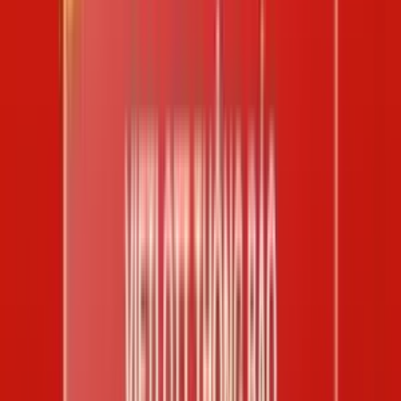
Đăng nhập