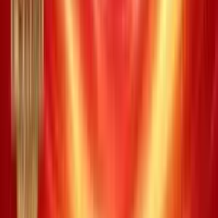
KQXS Lotto 5/35 ngày
04-01-2026
Lotto 5/35
/
Xổ số Lotto 535 ngày 04-01-2026
Kỳ quay thưởng:
#
00380
13
16
26
29
34
|
02
Giải
Trùng khớp
Số lượng giải
Giá trị giải (VND)
ĐB
o o o o o +
o
0
7.789.697.500
G1
o o o o o
0
10.000.000
G2
o o o o +
o
4
5.000.000
G3
o o o o
81
500.000
G4
o o o +
o
186
100.000
G5
o o o
2085
30.000
KK
o o +
o
o +
o
o
12693
10.000