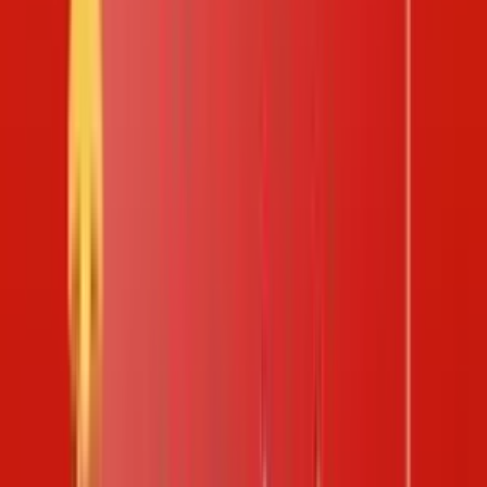
Sổ Mơ
API Cho nhà phát triển
Hôm nay:
Chủ nhật
ngày
09
/
08
/
2026