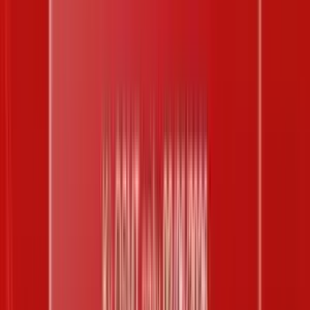
12
13
14
15
16
17
18
19
20
21
22
23
24
25
26
27
28
29
30
31
1
2
3
4