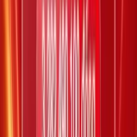
08
6
lần
9.68
%
11
7
lần
11.29
%
10
7
lần
11.29
%
Xem thêm thống kê xổ số Lotto 535
Thống kê số gan Vietlott Lotto 5/35
tính đến
ngày 07-01-2026
Về gần
Từ ngày
Đến ngày
nhất
Gan
Lần
Số
cực
chưa về
gan
đại
18
50
lần
13/12/2025
50
13/12/2025
07/01/2026
32
31
lần
23/12/2025
38
15/09/2025
05/10/2025
35
21
lần
28/12/2025
29
05/09/2025
20/09/2025
08
20
lần
28/12/2025
31
31/08/2025
16/09/2025
15
16
lần
30/12/2025
32
24/11/2025
10/12/2025
21
15
lần
31/12/2025
20
15/12/2025
26/12/2025