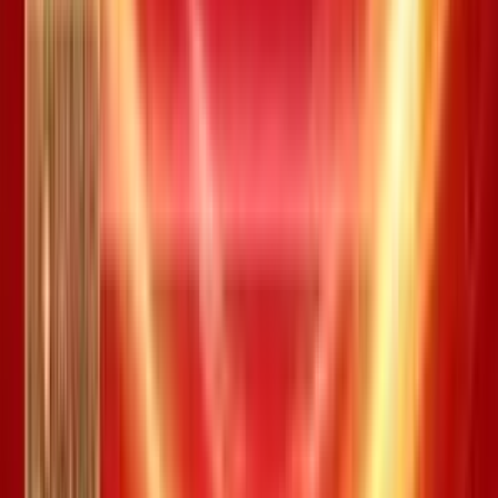
Lotto 5/35
/
Xổ số Lotto 535 ngày 05-01-2026
Kỳ quay thưởng:
#
00381
05
13
14
19
26
|
09
Giải
Trùng khớp
Số lượng giải
Giá trị giải (VND)
ĐB
o o o o o +
o
0
7.846.557.500
G1
o o o o o
0
10.000.000
G2
o o o o +
o
9
5.000.000
G3
o o o o
51
500.000
G4
o o o +
o
179
100.000
G5
o o o
1569
30.000
KK
o o +
o
o +
o
o
12896
10.000