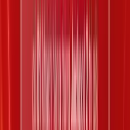
Xuất hiện
Loto
Tỷ lệ
02
15
lần
4.84
%
33
15
lần
4.84
%
07
14
lần
4.52
%
35
13
lần
4.19
%
01
12
lần
3.87
%
13
11
lần
3.55
%
14
11
lần
3.55
%
16
11
lần
3.55
%
23
11
lần
3.55
%
25
11
lần
3.55
%
Số đặc biệt