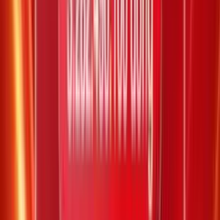
20
12
lần
01/01/2026
20
05/12/2025
15/12/2025
23
11
lần
02/01/2026
18
22/11/2025
02/12/2025
09
10
lần
02/01/2026
38
03/09/2025
22/09/2025
03
10
lần
02/01/2026
26
23/10/2025
06/11/2025
Xem thêm
Quảng cáo