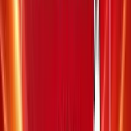
Giải
Trùng khớp
Số lượng giải
Giá trị giải (VND)
ĐB
o o o o o +
o
0
8.857.550.000
G1
o o o o o
0
10.000.000
G2
o o o o +
o
2
5.000.000
G3
o o o o
64
500.000
G4
o o o +
o
145
100.000
G5
o o o
1745
30.000
KK
o o +
o
o +
o
o
10116
10.000
KQXS Lotto 5/35 ngày
06-01-2026
Lotto 5/35
/
Xổ số Lotto 535 ngày 06-01-2026
Kỳ quay thưởng:
#
00384
04
06
12
16