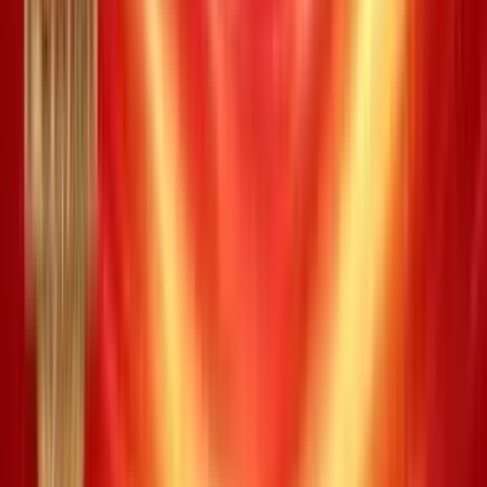
KK
o o +
o
o +
o
o
10785
10.000
KQXS Lotto 5/35 ngày
12-12-2025
Lotto 5/35
/
Xổ số Lotto 535 ngày 12-12-2025
Kỳ quay thưởng:
#
00334
01
03
07
10
28
|
04
Giải
Trùng khớp
Số lượng giải
Giá trị giải (VND)
ĐB
o o o o o +
o
0
9.648.424.500
G1
o o o o o
0
10.000.000
G2
o o o o +
o
13
5.000.000
G3
o o o o
89
500.000