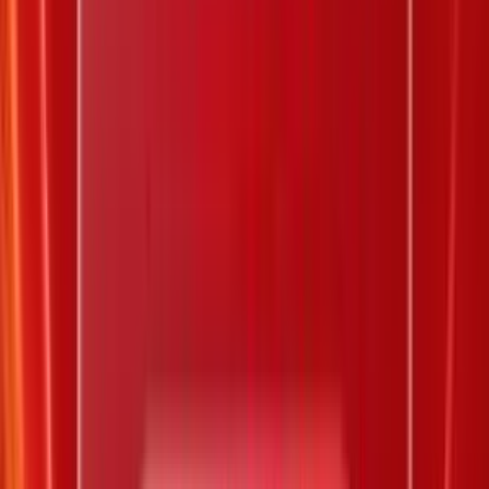
10 số lotto về ít nhất trong 30 ngày qua
Số chính
Xuất hiện
Loto
Tỷ lệ
06
1
lần
0.32
%
27
5
lần
1.61
%
19
5
lần
1.61
%
04
5
lần
1.61
%
31
6
lần
1.94
%
26
6
lần
1.94
%