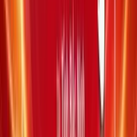
09
11
25
26
|
07
Giải
Trùng khớp
Số lượng giải
Giá trị giải (VND)
ĐB
o o o o o +
o
0
12.389.634.000
G1
o o o o o
0
10.000.000
G2
o o o o +
o
12
5.000.000
G3
o o o o
130
500.000
G4
o o o +
o
359
100.000
G5
o o o
3647
30.000
KK
o o +
o
o +
o
o
27024
10.000
KQXS Lotto 5/35 ngày
14-12-2025
Lotto 5/35
/
Xổ số Lotto 535 ngày 14-12-2025