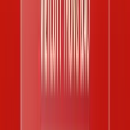
Miền Bắc
XS Miền Bắc
XS Điện toán 123
XS Điện toán 6x36
XS Điện toán
thần tài
Miền Trung
Miền Nam
Vietlott
Power 6/55
Mega 6/45
Lotto 5/35
Max 3D / Max 3D+
Max 3D
Pro
Keno
Bingo 18
Phân tích
Phân tích XSMB
Phân tích XSMT
Phân tích XSMN
Phân tích
Vietlott
Thống kê
Thống kê giải đặc biệt
Thống kê xuất hiện giải đặc biệt
Thống
kê loto gan
Thống kê cặp lô tô cùng về
Thống kê lô kép
Thống
kê số lần xuất hiện 00-99
Thống kê đầu đuôi
Thống kê tần suất
lần xuất hiện
Thống kê tần suất xuất hiện lô tô
Thống kê tần
suất cặp lô tô
Thống kê tần suất Mega 645
Thống kê số gan
Mega 645
Thống kê tần suất Power 655
Thống kê số gan
Power 655
Thống kê tần suất Loto 535
Thống kê số gan Lotto
535
Thống kê tần suất Vietlott Keno
Thống kê gan Vietlott
Keno
Thống kê đầu đuôi Vietlott Keno
Thống kê chẵn lẻ