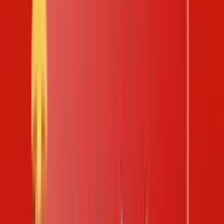
Sổ Mơ
API Cho nhà phát triển
Hôm nay:
Thứ năm
ngày
06
/
08
/
2026