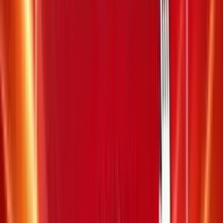
16
|
09
Giải
Trùng khớp
Số lượng giải
Giá trị giải (VND)
ĐB
o o o o o +
o
0
13.522.877.000
G1
o o o o o
1
10.000.000
G2
o o o o +
o
11
5.000.000
G3
o o o o
93
500.000
G4
o o o +
o
284
100.000
G5
o o o
3147
30.000
KK
o o +
o
o +
o
o
27841
10.000
KQXS Lotto 5/35 ngày
14-12-2025
Lotto 5/35
/
Xổ số Lotto 535 ngày 14-12-2025
Kỳ quay thưởng:
#
00338
08