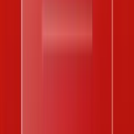
Vietlott Keno
Thống kê lớn nhỏ Vietlott Keno
Trực tiếp
Trực tiếp xổ số Miền Bắc
Trực tiếp xổ số Miền Trung
Trực tiếp
xổ số Miền Nam
Trực tiếp xổ số Vietlott Mega 6/45
Trực tiếp
xổ số Vietlott Power 6/55
Tin tức
Sổ Mơ
Nhà phát triển