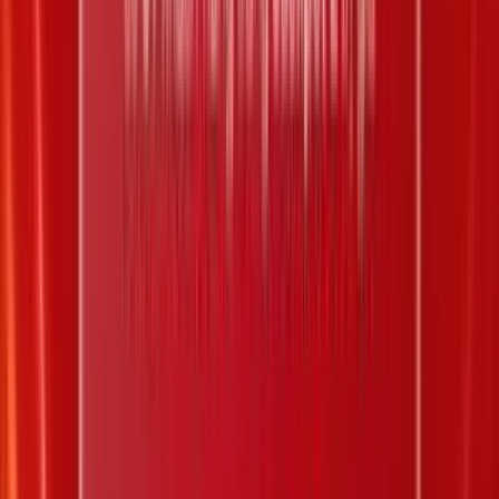
Xuất hiện
Loto
Tỷ lệ
02
7
lần
11.29
%
09
7
lần
11.29
%
10
7
lần
11.29
%
12
7
lần
11.29
%
11
6
lần
9.68
%
03
5
lần
8.06
%
04
5
lần
8.06
%
07
5
lần
8.06
%
08
5
lần
8.06
%
01
3
lần
4.84
%