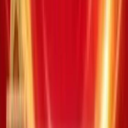
Lotto 5/35
/
Xổ số Lotto 535 ngày 13-12-2025
Kỳ quay thưởng:
#
00336
05
07
15
16
18
|
10
Giải
Trùng khớp
Số lượng giải
Giá trị giải (VND)
ĐB
o o o o o +
o
0
10.971.698.000
G1
o o o o o
1
10.000.000
G2
o o o o +
o
9
5.000.000
G3
o o o o
96
500.000
G4
o o o +
o
202
100.000
G5
o o o
2715
30.000
KK
o o +
o
o +
o
o
14706
10.000