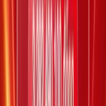
08
5
lần
8.06
%
02
7
lần
11.29
%
11
8
lần
12.9
%
Xem thêm thống kê xổ số Lotto 535
Thống kê số gan Vietlott Lotto 5/35
tính đến
ngày 09-05-2026
Về gần
Từ ngày
Đến ngày
nhất
Gan
Lần
Số
cực
chưa về
gan
đại
23
15
lần
02/05/2026
28
13/04/2026
27/04/2026
07
15
lần
02/05/2026
27
14/09/2025
28/09/2025
05
14
lần
02/05/2026
42
24/03/2026
14/04/2026
25
13
lần
03/05/2026
35
27/01/2026
14/02/2026
14
12
lần
03/05/2026
22
02/12/2025
14/12/2025
06
12
lần
03/05/2026
53
20/11/2025
17/12/2025