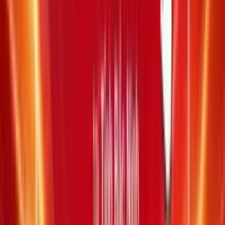
29
|
11
Giải
Trùng khớp
Số lượng giải
Giá trị giải (VND)
ĐB
o o o o o +
o
0
8.203.155.000
G1
o o o o o
1
10.000.000
G2
o o o o +
o
8
5.000.000
G3
o o o o
63
500.000
G4
o o o +
o
223
100.000
G5
o o o
2353
30.000
KK
o o +
o
o +
o
o
16319
10.000
KQXS Lotto 5/35 ngày
08-05-2026
Lotto 5/35
/
Xổ số Lotto 535 ngày 08-05-2026
Kỳ quay thưởng:
#
00627
01