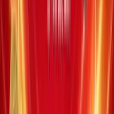
12
15
19
27
|
02
Giải
Trùng khớp
Số lượng giải
Giá trị giải (VND)
ĐB
o o o o o +
o
0
8.066.520.000
G1
o o o o o
0
10.000.000
G2
o o o o +
o
7
5.000.000
G3
o o o o
54
500.000
G4
o o o +
o
127
100.000
G5
o o o
1476
30.000
KK
o o +
o
o +
o
o
9547
10.000
KQXS Lotto 5/35 ngày
07-05-2026
Lotto 5/35
/
Xổ số Lotto 535 ngày 07-05-2026
Kỳ quay thưởng: