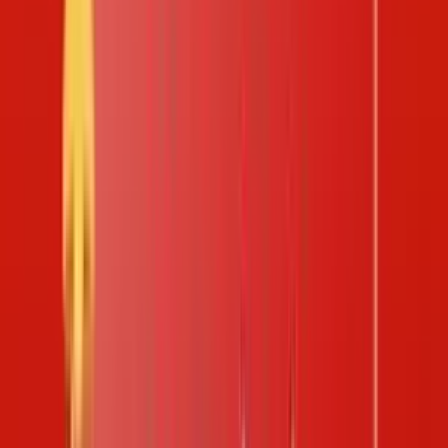
Sổ Mơ
API Cho nhà phát triển
Hôm nay:
Chủ nhật
ngày
09
/
08
/
2026