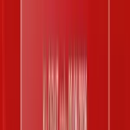
12
13
14
15
16
17
18
19
20
21
22
23
24
25
26
27
28
29
30
31
1
2
3
4