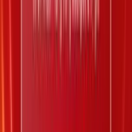
Xuất hiện
Loto
Tỷ lệ
01
11
lần
17.74
%
06
8
lần
12.9
%
11
8
lần
12.9
%
02
7
lần
11.29
%
08
5
lần
8.06
%
05
4
lần
6.45
%
09
4
lần
6.45
%
10
4
lần
6.45
%
12
4
lần
6.45
%
03
3
lần
4.84
%
10 số lotto về ít nhất trong 30 ngày qua
Số chính