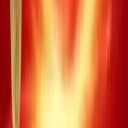
KQXS Lotto 5/35 ngày
06-05-2026
Lotto 5/35
/
Xổ số Lotto 535 ngày 06-05-2026
Kỳ quay thưởng:
#
00623
08
12
16
24
27
|
07
Giải
Trùng khớp
Số lượng giải
Giá trị giải (VND)
ĐB
o o o o o +
o
0
7.464.177.500
G1
o o o o o
1
10.000.000
G2
o o o o +
o
6
5.000.000
G3
o o o o
79
500.000
G4
o o o +
o
222
100.000