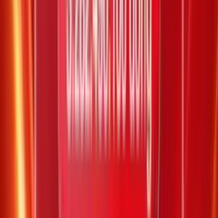
35
10
lần
04/05/2026
29
05/09/2025
20/09/2025
31
10
lần
04/05/2026
24
15/03/2026
27/03/2026
32
8
lần
05/05/2026
38
15/09/2025
05/10/2025
30
8
lần
05/05/2026
25
08/01/2026
21/01/2026
Xem thêm
Quảng cáo