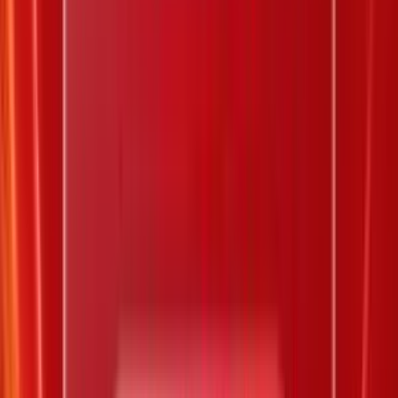
Xuất hiện
Loto
Tỷ lệ
02
5
lần
1.61
%
28
6
lần
1.94
%
25
6
lần
1.94
%
23
6
lần
1.94
%
14
6
lần
1.94
%
11
6
lần
1.94
%
05
6
lần
1.94
%
33
7
lần
2.26
%
32
7
lần
2.26
%