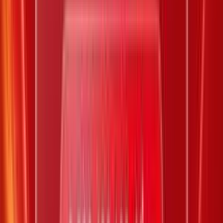
30
7
lần
2.26
%
Số đặc biệt
Xuất hiện
Loto
Tỷ lệ
07
2
lần
3.23
%
04
2
lần
3.23
%
03
3
lần
4.84
%
12
4
lần
6.45
%
10
4
lần
6.45
%
09
4
lần
6.45
%
05
4
lần
6.45
%