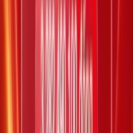
12
6
lần
9.68
%
10
6
lần
9.68
%
05
6
lần
9.68
%
01
6
lần
9.68
%
Xem thêm thống kê xổ số Lotto 535
Thống kê số gan Vietlott Lotto 5/35
tính đến
ngày 21-01-2026
Về gần
Từ ngày
Đến ngày
nhất
Gan
Lần
Số
cực
chưa về
gan
đại
12
30
lần
06/01/2026
35
26/09/2025
14/10/2025
11
24
lần
09/01/2026
32
06/10/2025
22/10/2025
28
18
lần
12/01/2026
18
12/01/2026
21/01/2026
25
13
lần
15/01/2026
18
21/11/2025
30/11/2025
17
12
lần
15/01/2026
17
07/12/2025
16/12/2025