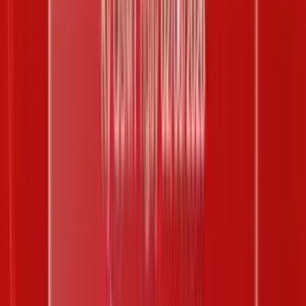
4
5
6
KQ Xổ Số Hôm Nay
Miền Bắc
Thái Bình
ĐT 123
Thần tài 4
Miền Nam
Đà Lạt
Tiền Giang
Kiên Giang
Miền Trung
Khánh Hòa
Kon Tum
Vietlott
Mega645
Loto535
Keno
Bingo
KQXS Lotto 535 ngày
21-01-
2026