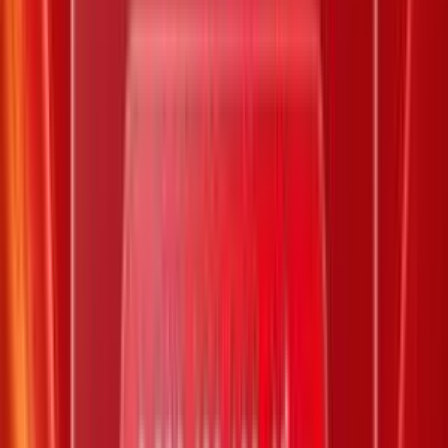
31
7
lần
2.26
%
27
7
lần
2.26
%
Số đặc biệt
Xuất hiện
Loto
Tỷ lệ
07
3
lần
4.84
%
06
3
lần
4.84
%
04
3
lần
4.84
%
11
4
lần
6.45
%
08
4
lần
6.45
%
02
5
lần
8.06
%