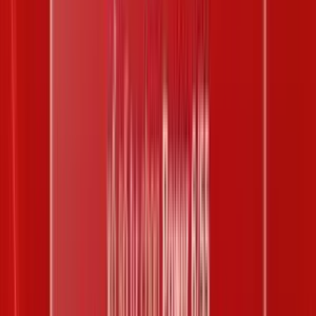
Jackpot Lotto 5/35 ước tính
7.383.850.000
VNĐ
Lotto 5/35 quay thưởng hàng ngày từ thứ 2 đến chủ nhật với
tần suất quay sổ mở thưởng 2 lần/ngày.
Thời gian quay thưởng: 13h00 và 21h00
KQXS Lotto 5/35 ngày 21-01-2026
Lotto 5/35
/
Xổ số Lotto 535 ngày 21-01-2026
Kỳ quay thưởng:
#
00414
01
04
07
08
33
|
09
Giải
Trùng khớp
Số lượng giải
Giá trị giải (VND)
ĐB
o o o o o +
o
0
7.383.850.000