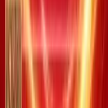
Lotto 5/35
/
Xổ số Lotto 535 ngày 19-01-2026
Kỳ quay thưởng:
#
00409
05
13
14
19
21
|
10
Giải
Trùng khớp
Số lượng giải
Giá trị giải (VND)
ĐB
o o o o o +
o
0
6.818.302.500
G1
o o o o o
1
10.000.000
G2
o o o o +
o
5
5.000.000
G3
o o o o
63
500.000
G4
o o o +
o
128
100.000
G5
o o o
1538
30.000
KK
o o +
o
o +
o
o
9654
10.000