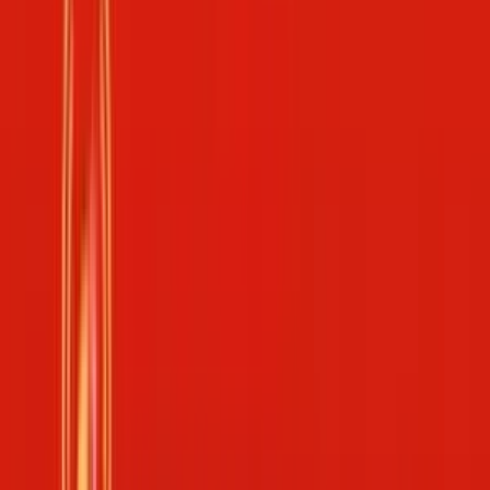
Vietlott
Power 6/55
Mega 6/45
Lotto 5/35
Max 3D / Max 3D+
Max 3D
Pro
Keno
Bingo 18
Trực tiếp
Trực tiếp xổ số Miền Bắc
Trực tiếp xổ số Miền Trung
Trực tiếp
xổ số Miền Nam
Trực tiếp xổ số Vietlott Mega 6/45
Trực tiếp
xổ số Vietlott Power 6/55