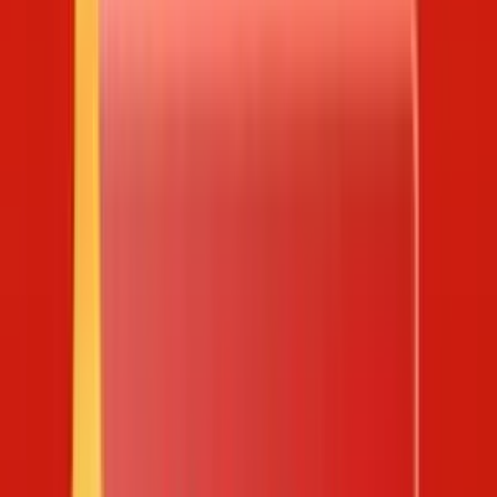
Mega 645
Thống kê tần suất Power 655
Thống kê số gan
Power 655
Thống kê tần suất Loto 535
Thống kê số gan Lotto
535
Thống kê tần suất Vietlott Keno
Thống kê gan Vietlott
Keno
Thống kê đầu đuôi Vietlott Keno
Thống kê chẵn lẻ
Vietlott Keno
Thống kê lớn nhỏ Vietlott Keno
Tin tức