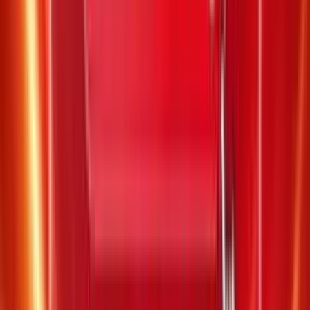
KQXS Lotto 5/35 ngày
21-01-2026
Lotto 5/35
/
Xổ số Lotto 535 ngày 21-01-2026
Kỳ quay thưởng:
#
00413
08
16
24
29
30
|