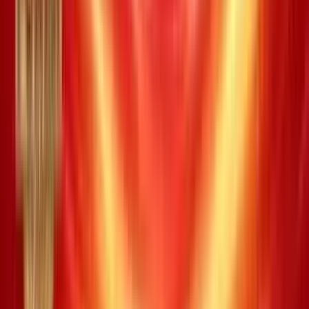
KQXS Lotto 5/35 ngày
18-01-2026
Lotto 5/35
/
Xổ số Lotto 535 ngày 18-01-2026
Kỳ quay thưởng:
#
00408
02
09
14
15
22
|
12
Giải
Trùng khớp
Số lượng giải
Giá trị giải (VND)
ĐB
o o o o o +
o
0
6.726.377.500
G1
o o o o o
0
10.000.000
G2
o o o o +
o
3
5.000.000
G3
o o o o
52
500.000
G4
o o o +
o
138
100.000
G5
o o o
1691
30.000