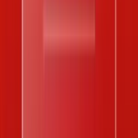
Vietlott Keno
Thống kê lớn nhỏ Vietlott Keno
Trực tiếp
Trực tiếp xổ số Miền Bắc
Trực tiếp xổ số Miền Trung
Trực tiếp
xổ số Miền Nam
Trực tiếp xổ số Vietlott Mega 6/45
Trực tiếp
xổ số Vietlott Power 6/55
Tin tức
Sổ Mơ
Nhà phát triển