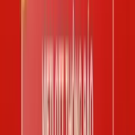
Đăng nhập