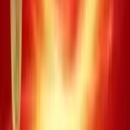
G4
o o o +
o
223
100.000
G5
o o o
2353
30.000
KK
o o +
o
o +
o
o
16319
10.000
KQXS Lotto 5/35 ngày
08-05-2026
Lotto 5/35
/
Xổ số Lotto 535 ngày 08-05-2026
Kỳ quay thưởng:
#
00627
01
12
15
19
27
|
02
Giải
Trùng khớp
Số lượng giải
Giá trị giải (VND)
ĐB
o o o o o +
o
0
8.066.520.000
G1
o o o o o
0
10.000.000