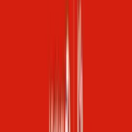
Trang chủ