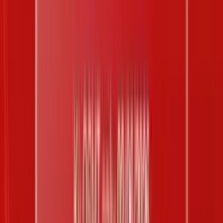
9
10
11
12
13
14
15
16
17
18
19
20
21
22
23
24
25
26
27
28
29
30
31
1