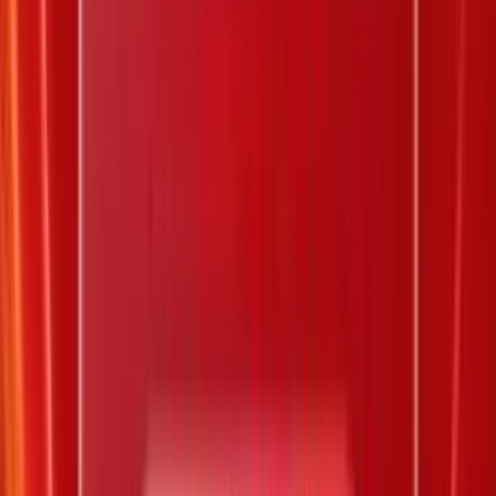
10 số lotto về ít nhất trong 30 ngày qua
Số chính
Xuất hiện
Loto
Tỷ lệ
23
5
lần
1.61
%
11
5
lần
1.61
%
02
5
lần
1.61
%
33
6
lần
1.94
%
25
6
lần
1.94
%
14
6
lần
1.94
%