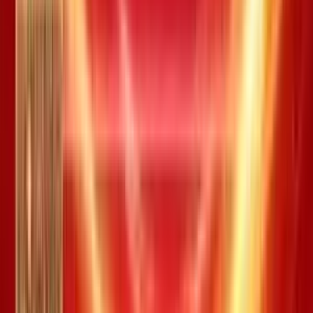
KQXS Lotto 5/35 ngày
09-05-2026
Lotto 5/35
/
Xổ số Lotto 535 ngày 09-05-2026
Kỳ quay thưởng:
#
00629
13
20
26
28
33
|
07
Giải
Trùng khớp
Số lượng giải
Giá trị giải (VND)
ĐB
o o o o o +
o
0
8.287.752.500
G1
o o o o o
1
10.000.000
G2
o o o o +
o
7
5.000.000
G3
o o o o
53
500.000
G4
o o o +
o
132
100.000
G5
o o o
1671
30.000