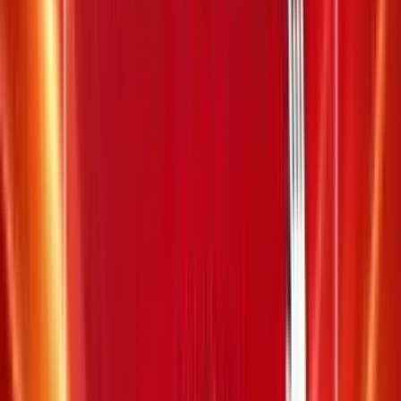
30
|
04
Giải
Trùng khớp
Số lượng giải
Giá trị giải (VND)
ĐB
o o o o o +
o
0
8.873.144.000
G1
o o o o o
0
10.000.000
G2
o o o o +
o
7
5.000.000
G3
o o o o
75
500.000
G4
o o o +
o
138
100.000
G5
o o o
1934
30.000
KK
o o +
o
o +
o
o
11059
10.000
KQXS Lotto 5/35 ngày
10-05-2026
Lotto 5/35
/
Xổ số Lotto 535 ngày 10-05-2026
Kỳ quay thưởng:
#
00632
20