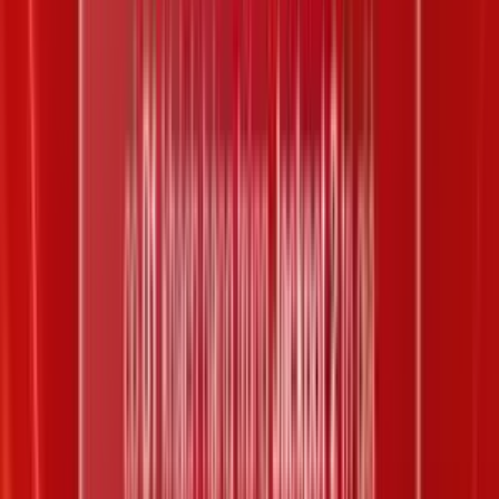
Xuất hiện
Loto
Tỷ lệ
20
16
lần
5.16
%
15
14
lần
4.52
%
34
14
lần
4.52
%
17
13
lần
4.19
%
06
12
lần
3.87
%
10
12
lần
3.87
%
04
11
lần
3.55
%
08
11
lần
3.55
%
35
11
lần
3.55
%
12
10
lần
3.23
%
Số đặc biệt