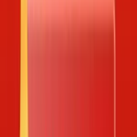
Mega 645
Thống kê tần suất Power 655
Thống kê số gan
Power 655
Thống kê tần suất Loto 535
Thống kê số gan Lotto
535
Thống kê tần suất Vietlott Keno
Thống kê gan Vietlott
Keno
Thống kê đầu đuôi Vietlott Keno
Thống kê chẵn lẻ
Vietlott Keno
Thống kê lớn nhỏ Vietlott Keno
Tin tức