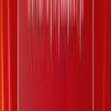
Xuất hiện
Loto
Tỷ lệ
01
10
lần
16.13
%
11
8
lần
12.9
%
06
7
lần
11.29
%
02
6
lần
9.68
%
04
5
lần
8.06
%
08
5
lần
8.06
%
03
4
lần
6.45
%
09
4
lần
6.45
%
10
4
lần
6.45
%
12
4
lần
6.45
%