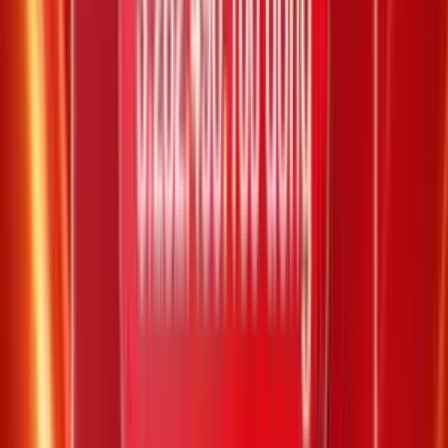
06
16
lần
03/05/2026
53
20/11/2025
17/12/2025
35
14
lần
04/05/2026
29
05/09/2025
20/09/2025
31
14
lần
04/05/2026
24
15/03/2026
27/03/2026
16
11
lần
06/05/2026
51
27/10/2025
22/11/2025
09
9
lần
07/05/2026
38
03/09/2025
22/09/2025
03
8
lần
07/05/2026
26
23/10/2025
06/11/2025
01
7
lần
08/05/2026
21
05/11/2025
16/11/2025
Xem thêm
Quảng cáo