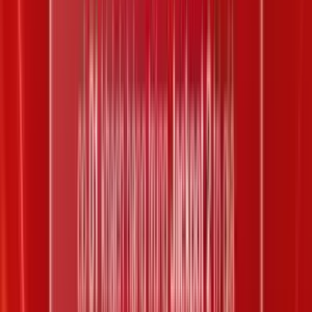
Xuất hiện
Loto
Tỷ lệ
29
14
lần
4.52
%
30
14
lần
4.52
%
09
11
lần
3.55
%
13
11
lần
3.55
%
14
11
lần
3.55
%
16
11
lần
3.55
%
19
11
lần
3.55
%
22
11
lần
3.55
%
35
11
lần
3.55
%
08
10
lần
3.23
%
Số đặc biệt