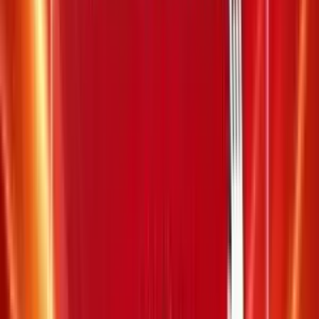
06
Giải
Trùng khớp
Số lượng giải
Giá trị giải (VND)
ĐB
o o o o o +
o
0
6.220.160.000
G1
o o o o o
0
10.000.000
G2
o o o o +
o
4
5.000.000
G3
o o o o
33
500.000
G4
o o o +
o
116
100.000
G5
o o o
1217
30.000
KK
o o +
o
o +
o
o
8752
10.000
KQXS Lotto 5/35 ngày
17-03-2026
Lotto 5/35
/
Xổ số Lotto 535 ngày 17-03-2026
Kỳ quay thưởng:
#
00524
12
16
18