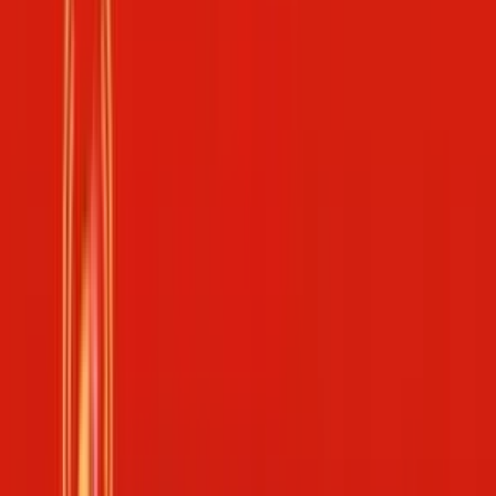
Vietlott
Power 6/55
Mega 6/45
Lotto 5/35
Max 3D / Max 3D+
Max 3D
Pro
Keno
Bingo 18
Trực tiếp
Trực tiếp xổ số Miền Bắc
Trực tiếp xổ số Miền Trung
Trực tiếp
xổ số Miền Nam
Trực tiếp xổ số Vietlott Mega 6/45
Trực tiếp
xổ số Vietlott Power 6/55