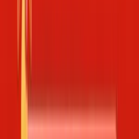
Phân tích
Phân tích XSMB
Phân tích XSMT
Phân tích XSMN
Phân tích
Vietlott
Thống kê
Thống kê giải đặc biệt
Thống kê xuất hiện giải đặc biệt
Thống
kê loto gan
Thống kê cặp lô tô cùng về
Thống kê lô kép
Thống
kê số lần xuất hiện 00-99
Thống kê đầu đuôi
Thống kê tần suất
lần xuất hiện
Thống kê tần suất xuất hiện lô tô
Thống kê tần
suất cặp lô tô
Thống kê tần suất Mega 645
Thống kê số gan