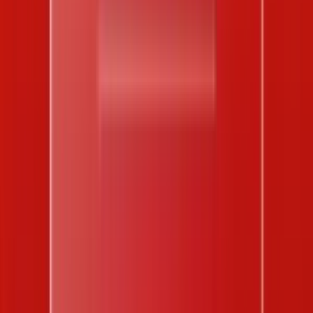
Vietlott Keno
Thống kê lớn nhỏ Vietlott Keno
Trực tiếp
Trực tiếp xổ số Miền Bắc
Trực tiếp xổ số Miền Trung
Trực tiếp
xổ số Miền Nam
Trực tiếp xổ số Vietlott Mega 6/45
Trực tiếp
xổ số Vietlott Power 6/55
Tin tức
Sổ Mơ
Nhà phát triển