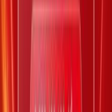
31
8
lần
2.58
%
26
8
lần
2.58
%
Số đặc biệt
Xuất hiện
Loto
Tỷ lệ
08
3
lần
4.84
%
09
4
lần
6.45
%
05
4
lần
6.45
%
04
4
lần
6.45
%
03
4
lần
6.45
%
12
5
lần
8.06
%