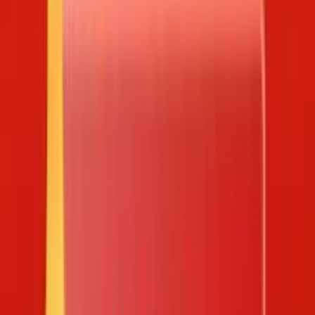
Mega 645
Thống kê tần suất Power 655
Thống kê số gan
Power 655
Thống kê tần suất Loto 535
Thống kê số gan Lotto
535
Thống kê tần suất Vietlott Keno
Thống kê gan Vietlott
Keno
Thống kê đầu đuôi Vietlott Keno
Thống kê chẵn lẻ
Vietlott Keno
Thống kê lớn nhỏ Vietlott Keno
Tin tức