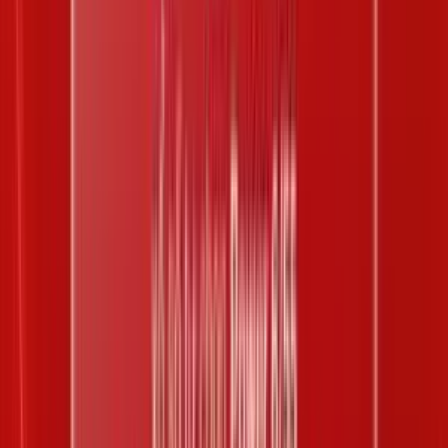
Jackpot Lotto 5/35 ước tính
6.350.572.500
VNĐ
Lotto 5/35 quay thưởng hàng ngày từ thứ 2 đến chủ nhật với
tần suất quay sổ mở thưởng 2 lần/ngày.
Thời gian quay thưởng: 13h00 và 21h00
KQXS Lotto 5/35 ngày 18-03-2026
Lotto 5/35
/
Xổ số Lotto 535 ngày 18-03-2026
Kỳ quay thưởng:
#
00526
09
13
14
22
29
|
11
Giải
Trùng khớp
Số lượng giải
Giá trị giải (VND)
ĐB
o o o o o +
o
0
6.350.572.500