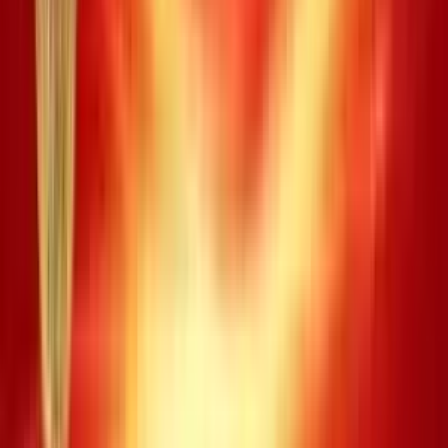
KQXS Lotto 5/35 ngày
10-11-2025
Lotto 5/35
/
Xổ số Lotto 535 ngày 10-11-2025
Kỳ quay thưởng:
#
00269
04
09
13
24
27
|
12
Giải
Trùng khớp
Số lượng giải
Giá trị giải (VND)
ĐB
o o o o o +
o
0
6.250.850.000
G1
o o o o o
2
10.000.000
G2
o o o o +
o
4
5.000.000
G3
o o o o
72
500.000
G4
o o o +
o
88
100.000