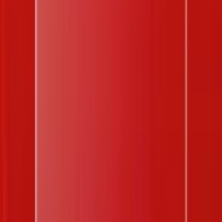
Trang chủ
/
Kết quả xổ số Vietlott
/
XS Lotto 5/35
/
Ngày 13-11-
2025
Tháng
8
/
2026
T2
T3
T4
T5
T6
T7
CN
27
28
29
30
31
1
2
3
4
5
6
7
8
9
10
11
12