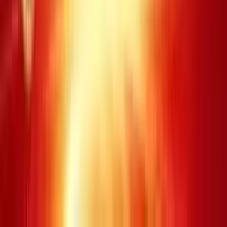
G5
o o o
1575
30.000
KK
o o +
o
o +
o
o
6660
10.000
KQXS Lotto 5/35 ngày
09-11-2025
Lotto 5/35
/
Xổ số Lotto 535 ngày 09-11-2025
Kỳ quay thưởng:
#
00268
07
10
11
14
29
|
02
Giải
Trùng khớp
Số lượng giải
Giá trị giải (VND)
ĐB
o o o o o +
o
0
6.172.485.000
G1
o o o o o
0
10.000.000
G2
o o o o +
o
6
5.000.000