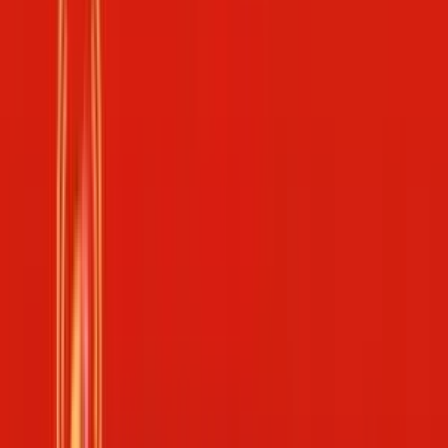
Vietlott
Power 6/55
Mega 6/45
Lotto 5/35
Max 3D / Max 3D+
Max 3D
Pro
Keno
Bingo 18
Trực tiếp
Trực tiếp xổ số Miền Bắc
Trực tiếp xổ số Miền Trung
Trực tiếp
xổ số Miền Nam
Trực tiếp xổ số Vietlott Mega 6/45
Trực tiếp
xổ số Vietlott Power 6/55