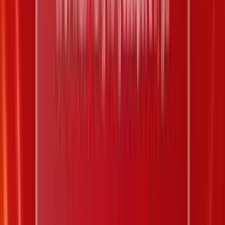
Xuất hiện
Loto
Tỷ lệ
01
8
lần
12.9
%
04
8
lần
12.9
%
06
7
lần
11.29
%
03
6
lần
9.68
%
11
6
lần
9.68
%
05
5
lần
8.06
%
07
5
lần
8.06
%
12
5
lần
8.06
%
09
4
lần
6.45
%
02
3
lần
4.84
%
10 số lotto về ít nhất trong 30 ngày qua
Số chính