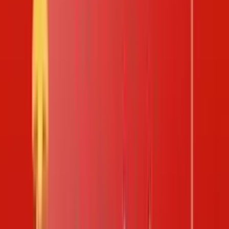
Sổ Mơ
API Cho nhà phát triển
Hôm nay:
Thứ hai
ngày
10
/
08
/
2026