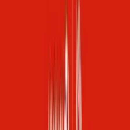
Trang chủ