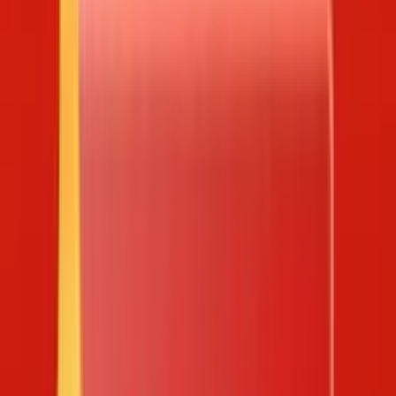
Mega 645
Thống kê tần suất Power 655
Thống kê số gan
Power 655
Thống kê tần suất Loto 535
Thống kê số gan Lotto
535
Thống kê tần suất Vietlott Keno
Thống kê gan Vietlott
Keno
Thống kê đầu đuôi Vietlott Keno
Thống kê chẵn lẻ
Vietlott Keno
Thống kê lớn nhỏ Vietlott Keno
Tin tức