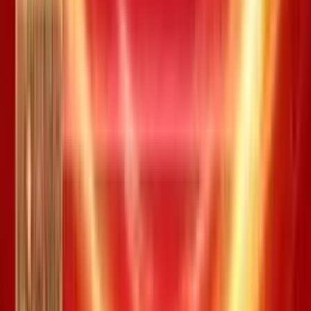
Kỳ quay thưởng:
#
00271
04
06
09
23
33
|
12
Giải
Trùng khớp
Số lượng giải
Giá trị giải (VND)
ĐB
o o o o o +
o
0
6.532.437.500
G1
o o o o o
0
10.000.000
G2
o o o o +
o
2
5.000.000
G3
o o o o
58
500.000
G4
o o o +
o
91
100.000
G5
o o o
1429
30.000
KK
o o +
o
o +
o
o
6228
10.000
KQXS Lotto 5/35 ngày
10-11-2025