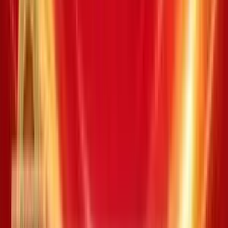
05
10
11
23
29
|
08
Giải
Trùng khớp
Số lượng giải
Giá trị giải (VND)
ĐB
o o o o o +
o
0
6.553.350.000
G1
o o o o o
0
10.000.000
G2
o o o o +
o
12
5.000.000
G3
o o o o
76
500.000
G4
o o o +
o
238
100.000
G5
o o o
1993
30.000
KK
o o +
o
o +
o
o
19440
10.000
KQXS Lotto 5/35 ngày
11-11-2025
Lotto 5/35
/
Xổ số Lotto 535 ngày 11-11-2025