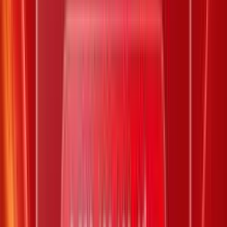
Số đặc biệt
Xuất hiện
Loto
Tỷ lệ
08
2
lần
3.23
%
10
3
lần
4.84
%
02
3
lần
4.84
%
09
4
lần
6.45
%
12
5
lần
8.06
%
07
5
lần
8.06
%
05
5
lần
8.06
%
11
6
lần
9.68
%