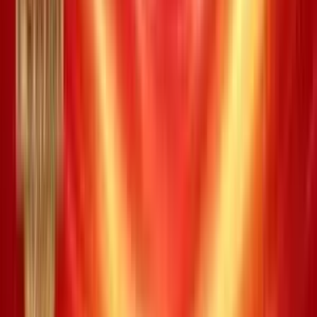
Lotto 5/35
/
Xổ số Lotto 535 ngày 10-11-2025
Kỳ quay thưởng:
#
00270
05
07
10
31
35
|
09
Giải
Trùng khớp
Số lượng giải
Giá trị giải (VND)
ĐB
o o o o o +
o
0
6.403.905.000
G1
o o o o o
0
10.000.000
G2
o o o o +
o
3
5.000.000
G3
o o o o
58
500.000
G4
o o o +
o
180
100.000
G5
o o o
2029
30.000
KK
o o +
o
o +
o
o
16797
10.000