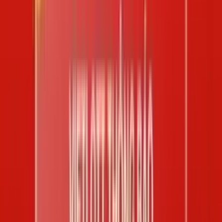
Đăng nhập