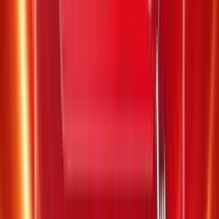
KQXS Lotto 5/35 ngày
26-03-2026
Lotto 5/35
/
Xổ số Lotto 535 ngày 26-03-2026
Kỳ quay thưởng:
#
00541
15
23
28
30
33
|
08