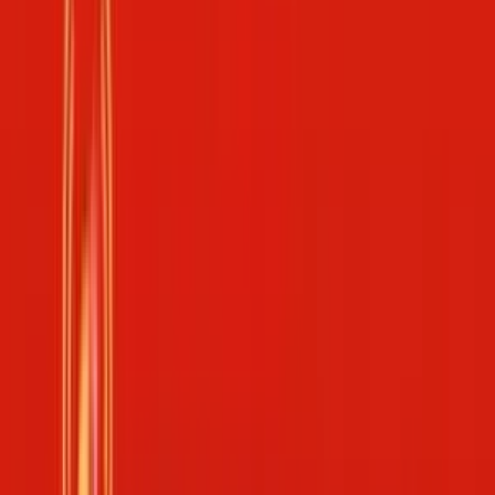
Vietlott
Power 6/55
Mega 6/45
Lotto 5/35
Max 3D / Max 3D+
Max 3D
Pro
Keno
Bingo 18
Trực tiếp
Trực tiếp xổ số Miền Bắc
Trực tiếp xổ số Miền Trung
Trực tiếp
xổ số Miền Nam
Trực tiếp xổ số Vietlott Mega 6/45
Trực tiếp
xổ số Vietlott Power 6/55