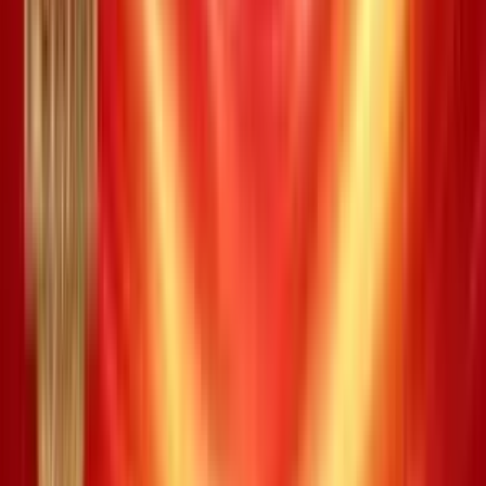
KQXS Lotto 5/35 ngày
23-03-2026
Lotto 5/35
/
Xổ số Lotto 535 ngày 23-03-2026
Kỳ quay thưởng:
#
00536
02
14
17
21
27
|
10
Giải
Trùng khớp
Số lượng giải
Giá trị giải (VND)
ĐB
o o o o o +
o
0
7.468.315.000
G1
o o o o o
0
10.000.000
G2
o o o o +
o
8
5.000.000
G3
o o o o
106
500.000
G4
o o o +
o
241
100.000
G5
o o o
2599
30.000
KK
o o +
o
o +
o
o
17174
10.000