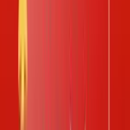
Sổ Mơ
API Cho nhà phát triển
Hôm nay:
Chủ nhật
ngày
09
/
08
/
2026