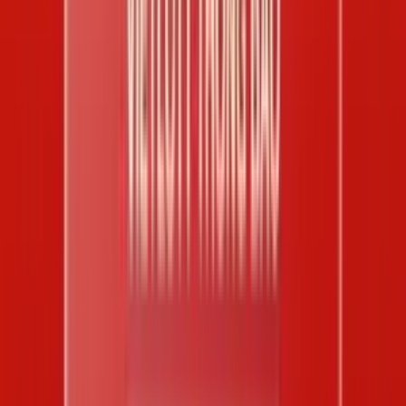
Miền Bắc
XS Miền Bắc
XS Điện toán 123
XS Điện toán 6x36
XS Điện toán
thần tài
Miền Trung
Miền Nam
Vietlott
Power 6/55
Mega 6/45
Lotto 5/35
Max 3D / Max 3D+
Max 3D
Pro
Keno
Bingo 18
Phân tích
Phân tích XSMB
Phân tích XSMT
Phân tích XSMN
Phân tích
Vietlott
Thống kê
Thống kê giải đặc biệt
Thống kê xuất hiện giải đặc biệt
Thống
kê loto gan
Thống kê cặp lô tô cùng về
Thống kê lô kép
Thống
kê số lần xuất hiện 00-99
Thống kê đầu đuôi
Thống kê tần suất
lần xuất hiện
Thống kê tần suất xuất hiện lô tô
Thống kê tần
suất cặp lô tô
Thống kê tần suất Mega 645
Thống kê số gan
Mega 645
Thống kê tần suất Power 655
Thống kê số gan
Power 655
Thống kê tần suất Loto 535
Thống kê số gan Lotto
535
Thống kê tần suất Vietlott Keno
Thống kê gan Vietlott
Keno
Thống kê đầu đuôi Vietlott Keno
Thống kê chẵn lẻ