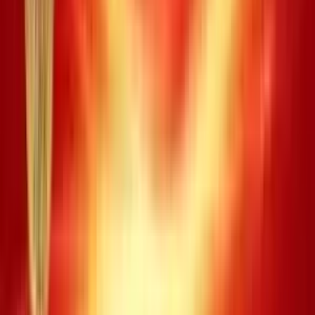
KQXS Lotto 5/35 ngày
23-03-2026
Lotto 5/35
/
Xổ số Lotto 535 ngày 23-03-2026
Kỳ quay thưởng:
#
00535
03
04
06
14
27
|
02
Giải
Trùng khớp
Số lượng giải
Giá trị giải (VND)
ĐB
o o o o o +
o
0
7.302.042.500
G1
o o o o o
0
10.000.000
G2
o o o o +
o
3
5.000.000
G3
o o o o
57
500.000
G4
o o o +
o
152
100.000