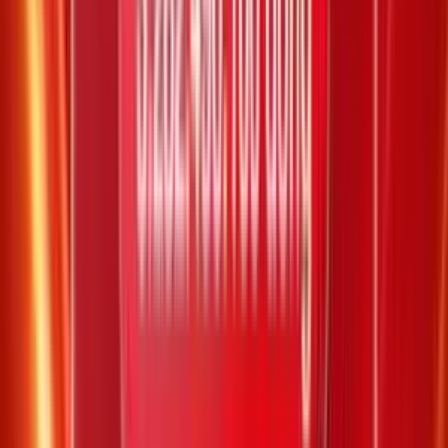
35
14
lần
19/03/2026
29
05/09/2025
20/09/2025
25
13
lần
20/03/2026
35
27/01/2026
14/02/2026
20
12
lần
20/03/2026
20
05/12/2025
15/12/2025
07
10
lần
21/03/2026
27
14/09/2025
28/09/2025
Xem thêm
Quảng cáo