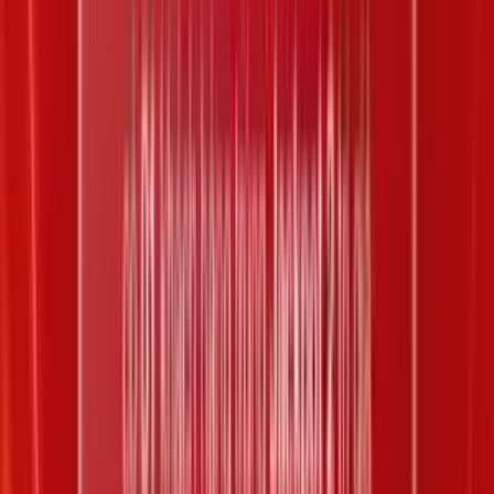
KQXS Max 3D ngày
01-07-2026
Vietlott
/
Max 3D
/
Max 3D 01-07-2026
Kỳ quay thưởng:
#
01100
318
ĐB
699
921
166
G1
626
143
153
867
664
G2
726
805
457
338
352
122