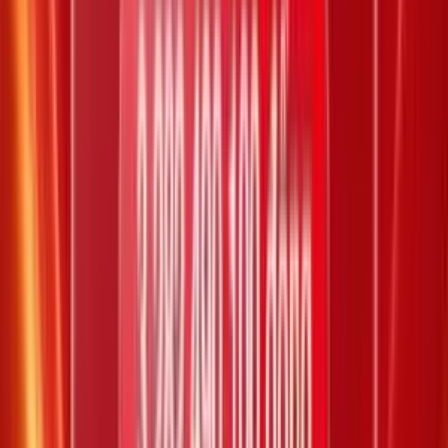
G4
Trùng 2 số Giải đặc biệt, 1, 2, 3
30
1.000.000
G5
Trùng 1 số Giải đặc biệt
559
150.000
G6
Trùng 1 số Giải đặc biệt, 1, 2, 3
3904
40.000
Chi tiết
KQXS Max 3D ngày
26-06-2026
Vietlott
/
Max 3D
/
Max 3D 26-06-2026
Kỳ quay thưởng:
#
01098
076
ĐB
648
945
570
G1
627
387
322
843
496