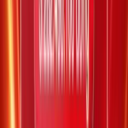
G2
981
892
617
337
129
323
911
G3
611
943
110
636
MAX 3D
Giải
SL giải
Giá trị
ĐB
24
1.000.000
G1
53
350.000
G2
86
210.000
G3
170
100.000
MAX 3D+
Giải
Yêu cầu
SL Giải
Giá trị
ĐB
Trùng 2 số Giải đặc biệt
0
1.000.000.000
G1
Trùng 2 số Giải nhất
0
40.000.000