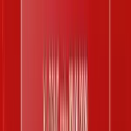
13
14
15
16
17
18
19
20
21
22
23
24
25
26
27
28
29
30
31
1
2
3
4
5