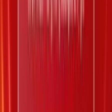
543
G3
753
823
172
004
MAX 3D
Giải
SL giải
Giá trị
ĐB
34
1.000.000
G1
31
350.000
G2
62
210.000
G3
130
100.000
MAX 3D+
Giải
Yêu cầu
SL Giải
Giá trị
ĐB
Trùng 2 số Giải đặc biệt
0
1.000.000.000
G1
Trùng 2 số Giải nhất
1
40.000.000
G2
Trùng 2 số Giải nhì
1
10.000.000
G3
Trùng 2 số Giải ba
5
5.000.000
G4
Trùng 2 số Giải đặc biệt, 1, 2, 3
17
1.000.000
G5
Trùng 1 số Giải đặc biệt
251
150.000
G6
Trùng 1 số Giải đặc biệt, 1, 2, 3
2359
40.000