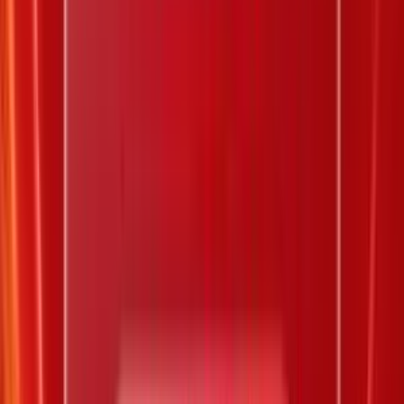
Chi tiết
KQXS Max 3D ngày
29-06-2026
Vietlott
/
Max 3D
/
Max 3D 29-06-2026
Kỳ quay thưởng:
#
01099
596
ĐB
290
317
924
G1
263
128
401
559
767
G2
804
924
957