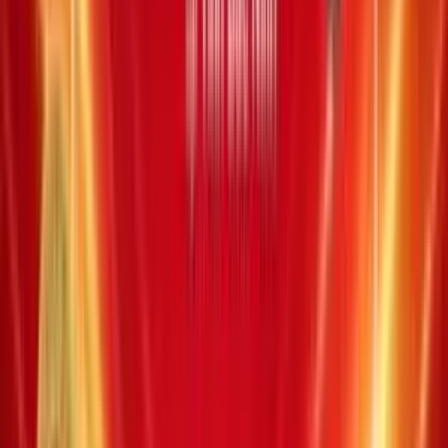
772
G1
379
332
813
659
498
G2
848
183
624
374
872
367
249
G3
782
898
906
536
MAX 3D
Giải
SL giải
Giá trị
ĐB
38
1.000.000
G1
123
350.000
G2
78
210.000