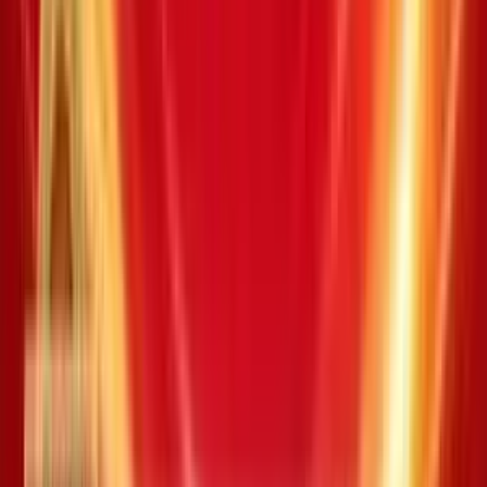
G3
142
100.000
MAX 3D+
Giải
Yêu cầu
SL Giải
Giá trị
ĐB
Trùng 2 số Giải đặc biệt
0
1.000.000.000
G1
Trùng 2 số Giải nhất
3
40.000.000
G2
Trùng 2 số Giải nhì
5
10.000.000
G3
Trùng 2 số Giải ba
6
5.000.000
G4
Trùng 2 số Giải đặc biệt, 1, 2, 3
49
1.000.000
G5
Trùng 1 số Giải đặc biệt
582
150.000
G6
Trùng 1 số Giải đặc biệt, 1, 2, 3
4761
40.000
Chi tiết
KQXS Max 3D ngày
19-06-2026
Vietlott
/
Max 3D
/
Max 3D 19-06-2026
Kỳ quay thưởng:
#
01095