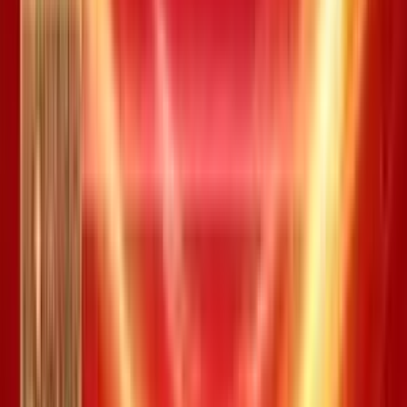
468
ĐB
520
476
969
G1
623
027
600
377
913
G2
044
539
907
991
018
336
830
G3
234
995
055
298
MAX 3D
Giải
SL giải
Giá trị