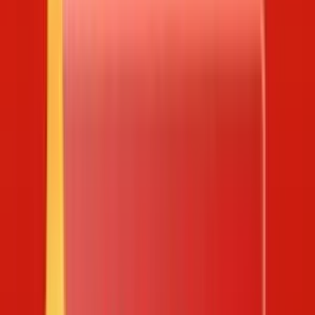
Mega 645
Thống kê tần suất Power 655
Thống kê số gan
Power 655
Thống kê tần suất Loto 535
Thống kê số gan Lotto
535
Thống kê tần suất Vietlott Keno
Thống kê gan Vietlott
Keno
Thống kê đầu đuôi Vietlott Keno
Thống kê chẵn lẻ
Vietlott Keno
Thống kê lớn nhỏ Vietlott Keno
Tin tức