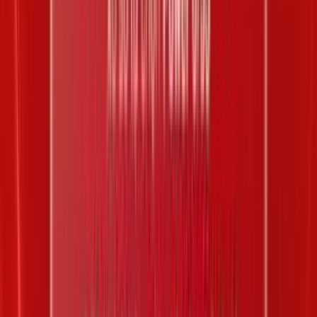
674
MAX 3D
Giải
SL giải
Giá trị
ĐB
28
1.000.000
G1
74
350.000
G2
89
210.000
G3
156
100.000
MAX 3D+
Giải
Yêu cầu
SL Giải
Giá trị
ĐB
Trùng 2 số Giải đặc biệt
0
1.000.000.000
G1
Trùng 2 số Giải nhất
0
40.000.000
G2
Trùng 2 số Giải nhì
2
10.000.000
G3
Trùng 2 số Giải ba
4
5.000.000
G4
Trùng 2 số Giải đặc biệt, 1, 2, 3
32
1.000.000
G5
Trùng 1 số Giải đặc biệt
434
150.000
G6
Trùng 1 số Giải đặc biệt, 1, 2, 3
3218
40.000
Chi tiết
>>>
Xem KQXS
Max 3D
hôm nay mới nhất
<<<