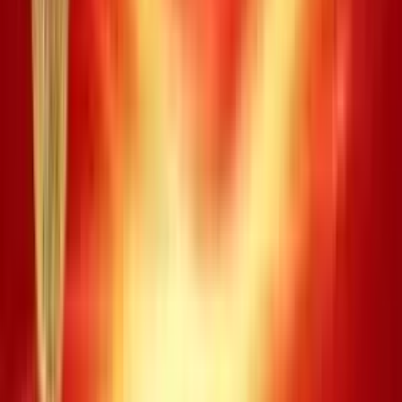
Kỳ quay thưởng:
#
01094
115
ĐB
771
300
879
G1
806
415
113
161
143
G2
206
878
415
066
487
702
660
G3
212
295
950